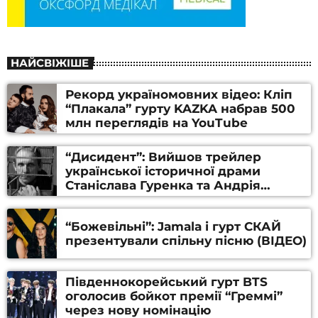
НАЙСВІЖІШЕ
Рекорд україномовних відео: Кліп
“Плакала” гурту KAZKA набрав 500
млн переглядів на YouTube
“Дисидент”: Вийшов трейлер
української історичної драми
Станіслава Гуренка та Андрія
Алфьорова (ВІДЕО)
“Божевільні”: Jamala і гурт СКАЙ
презентували спільну пісню (ВІДЕО)
Південнокорейський гурт BTS
оголосив бойкот премії “Греммі”
через нову номінацію