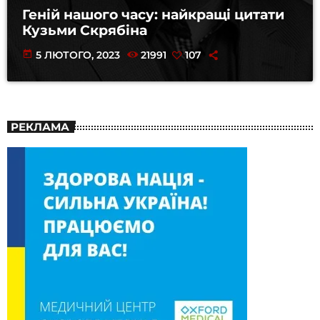
Геній нашого часу: найкращі цитати
Кузьми Скрябіна
today
5 ЛЮТОГО, 2023
21991
107
РЕКЛАМА