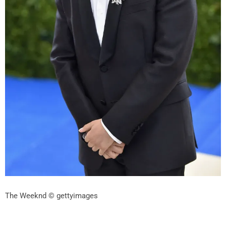
The Weeknd
© gettyimages