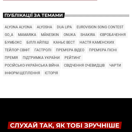
ПУБЛІКАЦІЇ ЗА ТЕМАМИ
ALYONA ALYONA
ALYOSHA
DUA LIPA
EUROVISION SONG CONTEST
GO_A
MAMARIKA
MÅNESKIN
ONUKA
SHAKIRA
ЄВРОБАЧЕННЯ
БУМБОКС
БІЛЛІ АЙЛІШ
КАНЬЄ ВЕСТ
НАСТЯ КАМЕНСКИХ
ТЕЙЛОР СВІФТ
ГАСТРОЛІ
ПРЕМ'ЄРА ВІДЕО
ПРЕМ'ЄРА ПІСНІ
ПРЕМІЯ
ПІДТРИМКА УКРАЇНИ
РЕЙТИНГ
РОСІЙСЬКО-УКРАЇНСЬКА ВІЙНА
СВІДЧЕННЯ ОЧЕВИДЦІВ
ЧАРТИ
ІНФОРМ ЩЕПЛЕННЯ
ІСТОРІЯ
СЛУХАЙ ТАК, ЯК ТОБІ ЗРУЧНІШЕ