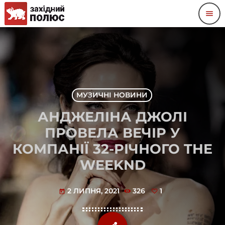
menu
МУЗИЧНІ НОВИНИ
АНДЖЕЛІНА ДЖОЛІ
ПРОВЕЛА ВЕЧІР У
КОМПАНІЇ 32-РІЧНОГО THE
WEEKND
2 ЛИПНЯ, 2021
326
1
today