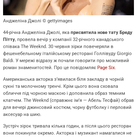
Анджеліна Джолі
© gettyimages
44-річна Анджеліна Джолі, яка
присвятила нове тату Бреду
Пітту
, провела вечір у компанії 32-річного канадського
співака The Weeknd. 30 червня зірки повечеряли в
фешенебельному італійському ресторані Голлівуду Giorgio
Baldi. У мережі відразу ж почали говорити про можливий
роман знаменитостей. Про це повідомляє
Page Six
.
Американська акторка з’явилася біля закладу в чорній
сукні та молочному тренчі. Крім цього вона сховала
обличчя під чорною маскою і доповнила образ темним
клатчем. The Weeknd (справжнє ім’я — Абель Тесфай) обрав
для вечері джинсовий костюм, чорну футболку і перловий
аксесуар на шию.
Зустріч зірок тривала кілька годин, а після цього ресторан
вони покинули окремо. Акторка і музикант намагалися не