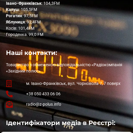
Івано-Франківськ
: 104,3FM
Калуш
: 105,5FM
Рогатин
: 97,5FM
Яблуниця
: 92,4FM
Косів: 101,4FM
Городенка: 99,0 FM
Наші контакти:
Товариство з обмеженою відповідальністю «Радіокомпанія
«Західний полюс»
м. Івано-Франківськ, вул. Чорновола 7, 7 поверх
+38 050 433 06 06
radio@z-polus.info
Ідентифікатори медіа в Реєстрі: