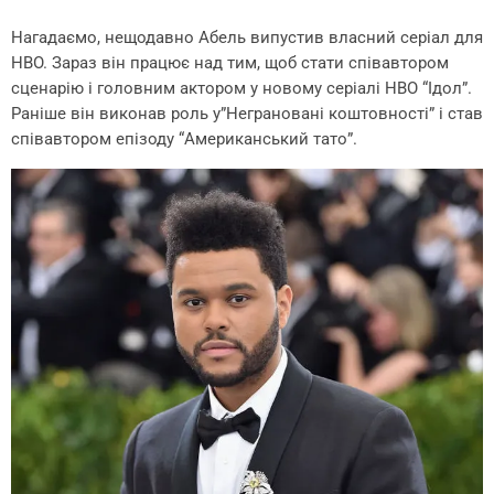
Нагадаємо, нещодавно Абель випустив власний серіал для
HBO. Зараз він працює над тим, щоб стати співавтором
сценарію і головним актором у новому серіалі HBO “Ідол”.
Раніше він виконав роль у”Неграновані коштовності” і став
співавтором епізоду “Американський тато”.