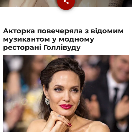
share
email
1
Акторка повечеряла з відомим
музикантом у модному
ресторані Голлівуду