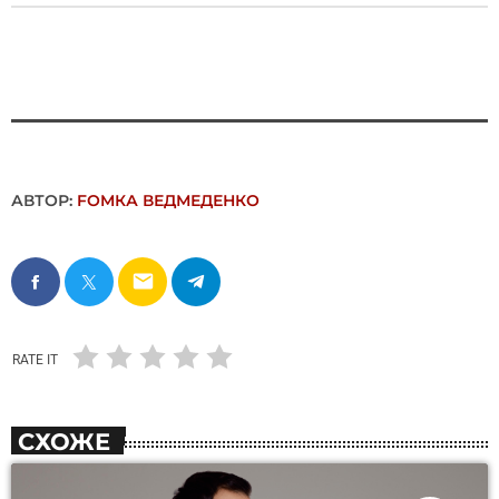
АВТОР:
FОMКА ВЕДМЕДЕНКО
email
RATE IT
СХОЖЕ