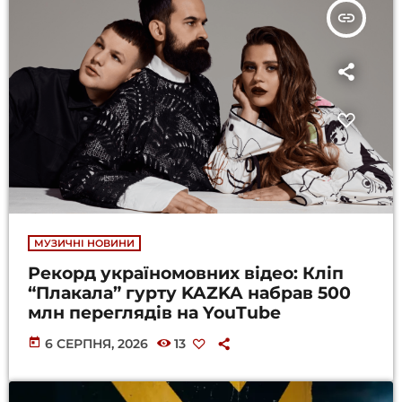
insert_link
МУЗИЧНІ НОВИНИ
Рекорд україномовних відео: Кліп
“Плакала” гурту KAZKA набрав 500
млн переглядів на YouTube
today
6 СЕРПНЯ, 2026
13