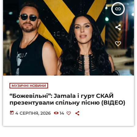
insert_link
МУЗИЧНІ НОВИНИ
“Божевільні”: Jamala і гурт СКАЙ
презентували спільну пісню (ВІДЕО)
today
4 СЕРПНЯ, 2026
14