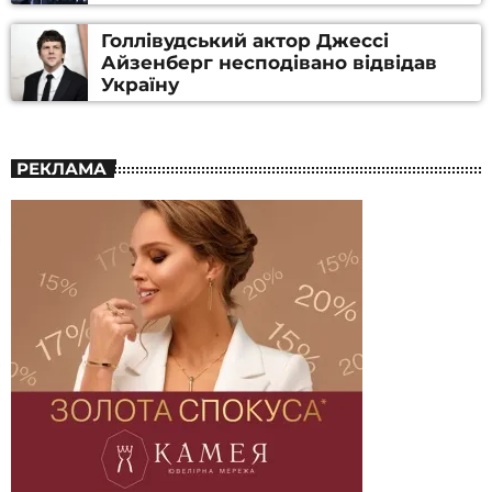
Голлівудський актор Джессі
Айзенберг несподівано відвідав
Україну
РЕКЛАМА