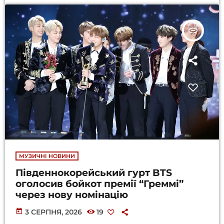
insert_link
МУЗИЧНІ НОВИНИ
Південнокорейський гурт BTS
оголосив бойкот премії “Греммі”
через нову номінацію
today
3 СЕРПНЯ, 2026
19