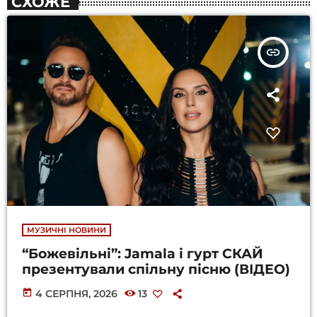
СХОЖЕ
insert_link
МУЗИЧНІ НОВИНИ
“Божевільні”: Jamala і гурт СКАЙ
презентували спільну пісню (ВІДЕО)
today
4 СЕРПНЯ, 2026
13