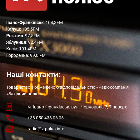
Івано-Франківськ
: 104,3FM
Калуш
: 105,5FM
Рогатин
: 97,5FM
Яблуниця
: 92,4FM
Косів: 101,4FM
Городенка: 99,0 FM
Наші контакти:
Товариство з обмеженою відповідальністю «Радіокомпанія
«Західний полюс»
м. Івано-Франківськ, вул. Чорновола 7, 7 поверх
+38 050 433 06 06
radio@z-polus.info