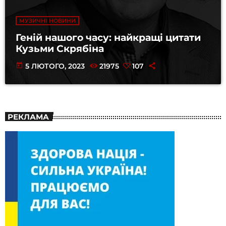
МУЗИЧНІ НОВИНИ
Геній нашого часу: найкращі цитати
Кузьми Скрябіна
today
5 ЛЮТОГО, 2023
21975
107
РЕКЛАМА