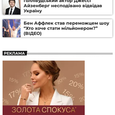
Голлівудський актор Джессі
Айзенберг несподівано відвідав
Україну
Бен Аффлек став переможцем шоу
“Хто хоче стати мільйонером?”
(ВІДЕО)
РЕКЛАМА