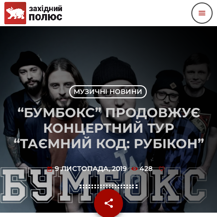
menu
МУЗИЧНІ НОВИНИ
“БУМБОКС” ПРОДОВЖУЄ
КОНЦЕРТНИЙ ТУР
“ТАЄМНИЙ КОД: РУБІКОН”
9 ЛИСТОПАДА, 2019
428
today
share
email