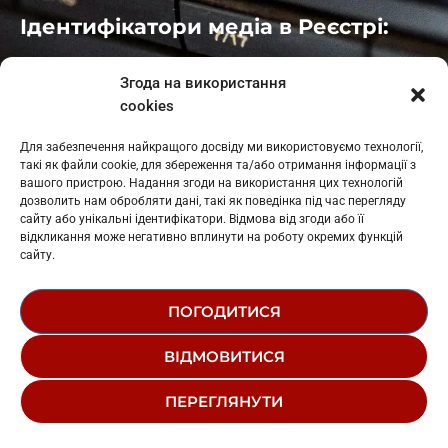
Ідентифікатори медіа в Реєстрі:
Івано-Франківськ
: L11-00661
Згода на використання
Калуш
: L11-01410
cookies
Рогатин
: L11-01801
Яблуниця
: L11-01720
Для забезпечення найкращого досвіду ми використовуємо технології,
Косів: L11-01805
такі як файли cookie, для збереження та/або отримання інформації з
Гарасимів: L11-02274
вашого пристрою. Надання згоди на використання цих технологій
дозволить нам обробляти дані, такі як поведінка під час перегляду
сайту або унікальні ідентифікатори. Відмова від згоди або її
відкликання може негативно вплинути на роботу окремих функцій
сайту.
ПОГОДИТИСЯ
© 1995-2026 РК «ЗАХІДНИЙ ПОЛЮС»
ВІДМОВИТИСЯ
ЛОГОТИП
РЕДАКЦІЙНИЙ СТАТУТ
ПЕРЕГЛЯНУТИ
СТРУКТУРА ВЛАСНОСТІ
Рецепти здоров,я