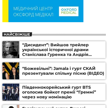
НАЙСВІЖІШЕ
“Дисидент”: Вийшов трейлер
української історичної драми
Станіслава Гуренка та Андрія
Алфьорова (ВІДЕО)
“Божевільні”: Jamala і гурт СКАЙ
презентували спільну пісню (ВІДЕО)
Південнокорейський гурт BTS
оголосив бойкот премії “Греммі”
через нову номінацію