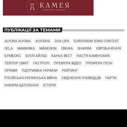
ПУБЛІКАЦІЇ ЗА ТЕМАМИ
ALYONA ALYONA
ALYOSHA
DUA LIPA
EUROVISION SONG CONTEST
GO_A
MAMARIKA
MÅNESKIN
ONUKA
SHAKIRA
ЄВРОБАЧЕННЯ
БУМБОКС
БІЛЛІ АЙЛІШ
КАНЬЄ ВЕСТ
НАСТЯ КАМЕНСКИХ
ТЕЙЛОР СВІФТ
ГАСТРОЛІ
ПРЕМ'ЄРА ВІДЕО
ПРЕМ'ЄРА ПІСНІ
ПРЕМІЯ
ПІДТРИМКА УКРАЇНИ
РЕЙТИНГ
РОСІЙСЬКО-УКРАЇНСЬКА ВІЙНА
СВІДЧЕННЯ ОЧЕВИДЦІВ
ЧАРТИ
ІНФОРМ ЩЕПЛЕННЯ
ІСТОРІЯ