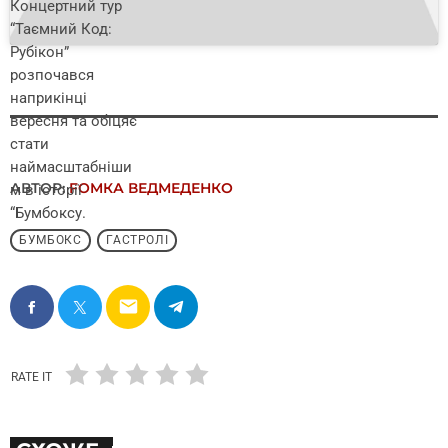
Концертний тур
“Таємний Код:
Рубікон”
розпочався
наприкінці
вересня та обіцяє
стати
наймасштабніши
АВТОР:
FОMКА ВЕДМЕДЕНКО
м в історії
“Бумбоксу.
БУМБОКС
ГАСТРОЛІ
email
RATE IT