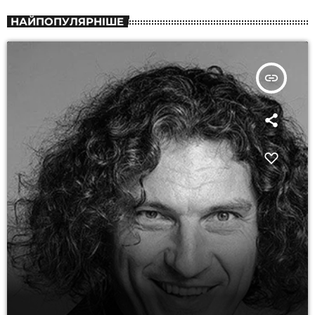
НАЙПОПУЛЯРНІШЕ
insert_link