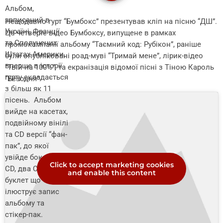
Альбом,
записаний в
Нещодавно гурт “Бумбокс” презентував кліп на пісню “ДШ”.
Україні, Франції
Це четверте відео Бумбоксу, випущене в рамках
та Сполучених
промокампанії альбому “Таємний код: Рубікон”, раніше
Штатах Америки,
були опубліковані роад-муві “Тримай мене”, лірик-відео
вперше в історії
“Твiй на 100%”, та екранізація відомої пісні з Тіною Кароль
гурту складається
“Безодня”.
з більш як 11
пісень. Альбом
вийде на касетах,
подвійному вінілі
та CD версії “фан-
пак”, до якої
увійде бокс для
Click to accept marketing cookies
CD, два CD, фото-
and enable this content
буклет що
ілюструє запис
альбому та
стікер-пак.