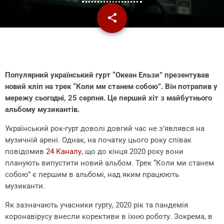
share
email
Популярний український гурт “Океан Ельзи” презентував
новий кліп на трек “Коли ми станем собою”. Він потрапив у
мережу сьогодні, 25 серпня. Це перший хіт з майбутнього
альбому музикантів.
Український рок-гурт доволі довгий час не з’являвся на
музичній арені. Однак, на початку цього року співак
повідомив
24 Каналу
, що до кінця 2020 року вони
планують випустити новий альбом. Трек “Коли ми станем
собою” є першим в альбомі, над яким працюють
музиканти.
Як зазначають учасники гурту, 2020 рік та пандемія
коронавірусу внесли корективи в їхню роботу. Зокрема, в