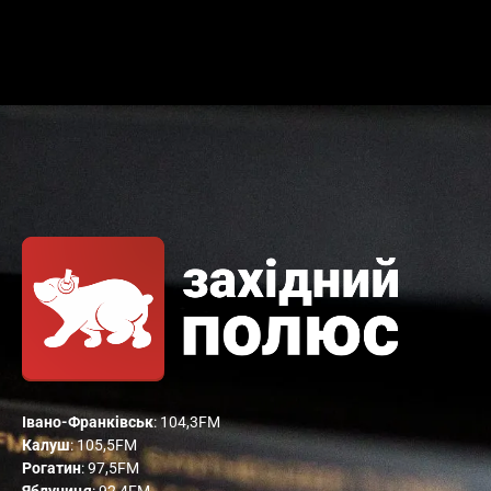
Івано-Франківськ
: 104,3FM
Калуш
: 105,5FM
Рогатин
: 97,5FM