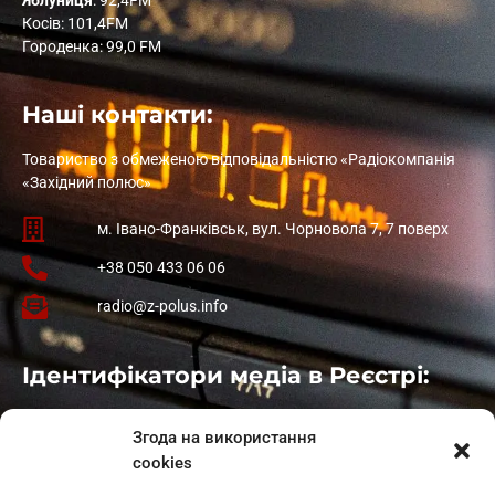
Яблуниця
: 92,4FM
Косів: 101,4FM
Городенка: 99,0 FM
Наші контакти:
Товариство з обмеженою відповідальністю «Радіокомпанія
«Західний полюс»
м. Івано-Франківськ, вул. Чорновола 7, 7 поверх
+38 050 433 06 06
radio@z-polus.info
Ідентифікатори медіа в Реєстрі:
Івано-Франківськ
: L11-00661
Згода на використання
Калуш
: L11-01410
cookies
Рогатин
: L11-01801
Яблуниця
: L11-01720