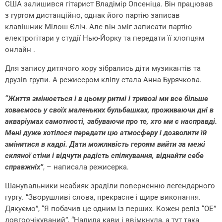
США залишився гітарист Владімір Опсеніца. Він працював
з гуртом дистанційно, однак його партію записав
клавішник Мілош Єліч. Але він зміг записати партію
електрогітари у студії Нью-Йорку та передати її хлопцям
онлайн .
Для запису дитячого хору зібрались діти музикантів та
друзів групи. А режисером кліпу стала Анна Бурячкова.
“Життя змінюється і в цьому ритмі і тривозі ми все більше
ховаємось у своїх маленьких бульбашках, проживаючи дні в
акваріумах самотності, забуваючи про те, хто ми є насправді.
Мені дуже хотілося передати цю атмосферу і дозволити їй
змінитися в кадрі. Дати можливість героям вийти за межі
скляної стіни і відчути радість спілкування, віднайти себе
справжніх”
, – написала режисерка.
Шанувальники неабияк зраділи поверненню легендарного
гурту. “Зворушливі слова, прекрасне і щире виконання.
Дякуємо”, “Я побачив це одним із перших. Кожен реліз “ОЕ”
довгоочікуваний”, “Налила кави і ввімкнула, а тут така