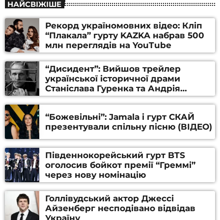
НАЙСВІЖІШЕ
Рекорд україномовних відео: Кліп
“Плакала” гурту KAZKA набрав 500
млн переглядів на YouTube
“Дисидент”: Вийшов трейлер
української історичної драми
Станіслава Гуренка та Андрія
Алфьорова (ВІДЕО)
“Божевільні”: Jamala і гурт СКАЙ
презентували спільну пісню (ВІДЕО)
Південнокорейський гурт BTS
оголосив бойкот премії “Греммі”
через нову номінацію
Голлівудський актор Джессі
Айзенберг несподівано відвідав
Україну