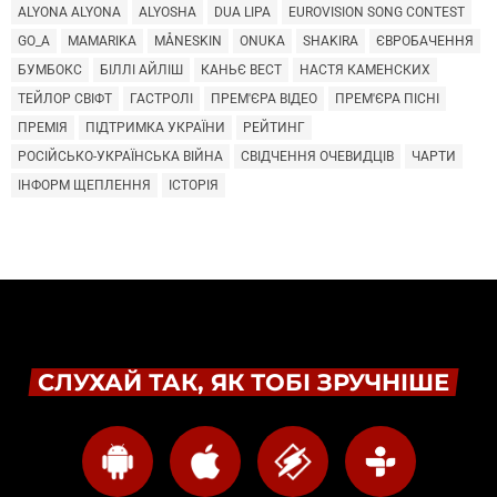
ALYONA ALYONA
ALYOSHA
DUA LIPA
EUROVISION SONG CONTEST
GO_A
MAMARIKA
MÅNESKIN
ONUKA
SHAKIRA
ЄВРОБАЧЕННЯ
БУМБОКС
БІЛЛІ АЙЛІШ
КАНЬЄ ВЕСТ
НАСТЯ КАМЕНСКИХ
ТЕЙЛОР СВІФТ
ГАСТРОЛІ
ПРЕМ'ЄРА ВІДЕО
ПРЕМ'ЄРА ПІСНІ
ПРЕМІЯ
ПІДТРИМКА УКРАЇНИ
РЕЙТИНГ
РОСІЙСЬКО-УКРАЇНСЬКА ВІЙНА
СВІДЧЕННЯ ОЧЕВИДЦІВ
ЧАРТИ
ІНФОРМ ЩЕПЛЕННЯ
ІСТОРІЯ
СЛУХАЙ ТАК, ЯК ТОБІ ЗРУЧНІШЕ