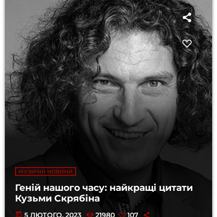
МУЗИЧНІ НОВИНИ
Геній нашого часу: найкращі цитати
Кузьми Скрябіна
today
5 ЛЮТОГО, 2023
21980
107