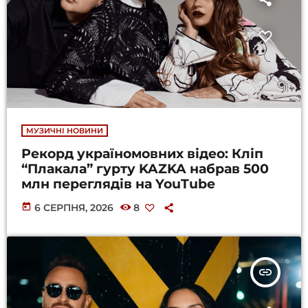
МУЗИЧНІ НОВИНИ
Рекорд україномовних відео: Кліп
“Плакала” гурту KAZKA набрав 500
млн переглядів на YouTube
today
6 СЕРПНЯ, 2026
8
insert_link