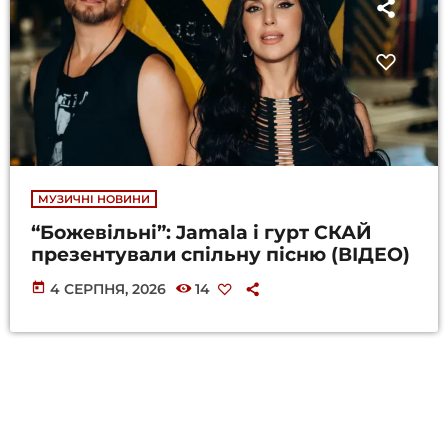
МУЗИЧНІ НОВИНИ
“Божевільні”: Jamala і гурт СКАЙ
презентували спільну пісню (ВІДЕО)
today
4 СЕРПНЯ, 2026
14