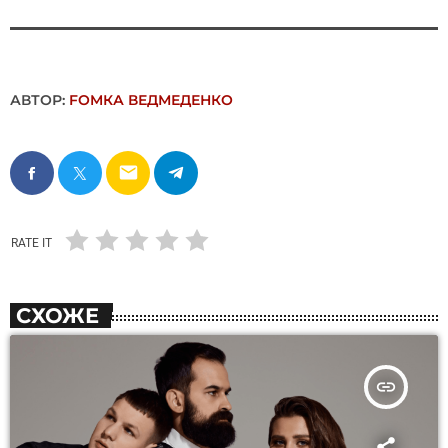
АВТОР:
FОMКА ВЕДМЕДЕНКО
email
RATE IT
СХОЖЕ
insert_link