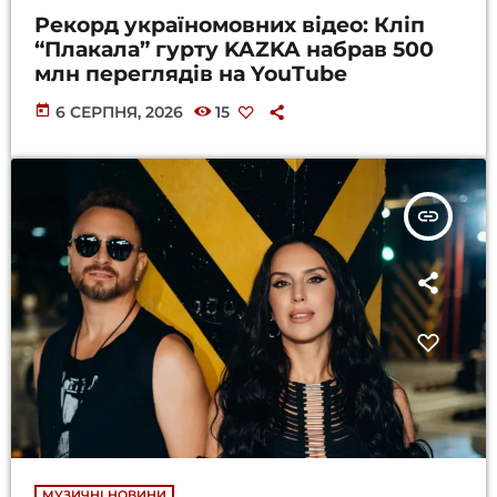
Рекорд україномовних відео: Кліп
“Плакала” гурту KAZKA набрав 500
млн переглядів на YouTube
today
6 СЕРПНЯ, 2026
15
insert_link
МУЗИЧНІ НОВИНИ