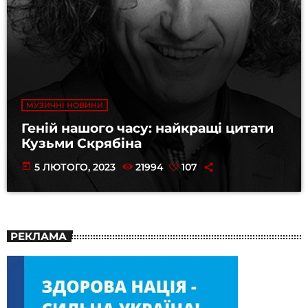
МУЗИЧНІ НОВИНИ
Геній нашого часу: найкращі цитати
Кузьми Скрябіна
today
5 ЛЮТОГО, 2023
21994
107
РЕКЛАМА