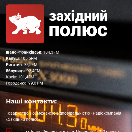
Івано-Франківськ
: 104,3FM
Калуш
: 105,5FM
Рогатин
: 97,5FM
Яблуниця
: 92,4FM
Косів: 101,4FM
Городенка: 99,0 FM
Наші контакти:
Товариство з обмеженою відповідальністю «Радіокомпанія
«Західний полюс»
м. Івано-Франківськ, вул. Чорновола 7, 7 поверх