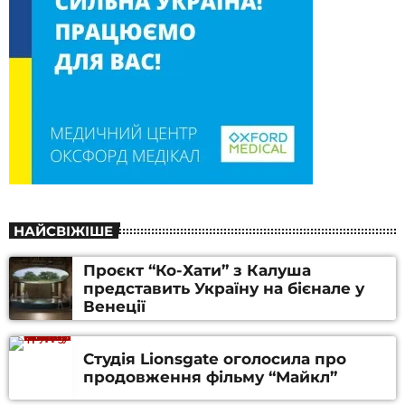
НАЙСВІЖІШЕ
Проєкт “Ко-Хати” з Калуша
представить Україну на бієнале у
Венеції
Студія Lionsgate оголосила про
продовження фільму “Майкл”