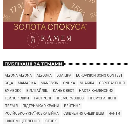
ПУБЛІКАЦІЇ ЗА ТЕМАМИ
ALYONA ALYONA
ALYOSHA
DUA LIPA
EUROVISION SONG CONTEST
GO_A
MAMARIKA
MÅNESKIN
ONUKA
SHAKIRA
ЄВРОБАЧЕННЯ
БУМБОКС
БІЛЛІ АЙЛІШ
КАНЬЄ ВЕСТ
НАСТЯ КАМЕНСКИХ
ТЕЙЛОР СВІФТ
ГАСТРОЛІ
ПРЕМ'ЄРА ВІДЕО
ПРЕМ'ЄРА ПІСНІ
ПРЕМІЯ
ПІДТРИМКА УКРАЇНИ
РЕЙТИНГ
РОСІЙСЬКО-УКРАЇНСЬКА ВІЙНА
СВІДЧЕННЯ ОЧЕВИДЦІВ
ЧАРТИ
ІНФОРМ ЩЕПЛЕННЯ
ІСТОРІЯ