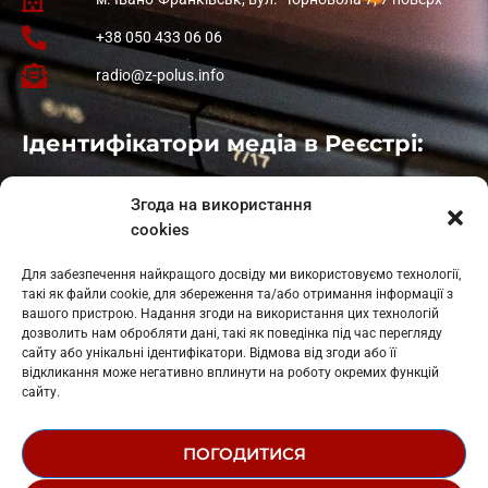
+38 050 433 06 06
radio@z-polus.info
Ідентифікатори медіа в Реєстрі:
Івано-Франківськ
: L11-00661
Згода на використання
Калуш
: L11-01410
cookies
Рогатин
: L11-01801
Яблуниця
: L11-01720
Для забезпечення найкращого досвіду ми використовуємо технології,
Косів: L11-01805
такі як файли cookie, для збереження та/або отримання інформації з
Гарасимів: L11-02274
вашого пристрою. Надання згоди на використання цих технологій
дозволить нам обробляти дані, такі як поведінка під час перегляду
сайту або унікальні ідентифікатори. Відмова від згоди або її
відкликання може негативно вплинути на роботу окремих функцій
сайту.
ПОГОДИТИСЯ