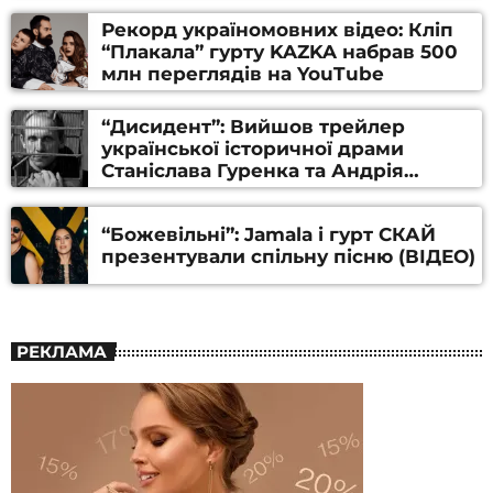
Рекорд україномовних відео: Кліп
“Плакала” гурту KAZKA набрав 500
млн переглядів на YouTube
“Дисидент”: Вийшов трейлер
української історичної драми
Станіслава Гуренка та Андрія
Алфьорова (ВІДЕО)
“Божевільні”: Jamala і гурт СКАЙ
презентували спільну пісню (ВІДЕО)
РЕКЛАМА