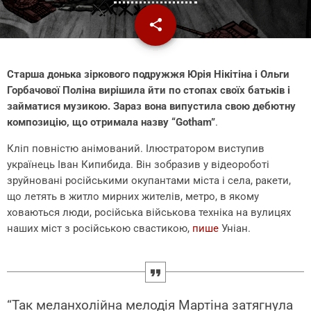
share
email
1
Старша донька зіркового подружжя Юрія Нікітіна і Ольги
Горбачової Поліна вирішила йти по стопах своїх батьків і
займатися музикою. Зараз вона випустила свою дебютну
композицію, що отримала назву “Gotham”
.
Кліп повністю анімований. Ілюстратором виступив
українець Іван Кипибида. Він зобразив у відеороботі
зруйновані російськими окупантами міста і села, ракети,
що летять в житло мирних жителів, метро, в якому
ховаються люди, російська військова техніка на вулицях
наших міст з російською свастикою,
пише
Уніан.
“Так меланхолійна мелодія Мартіна затягнула