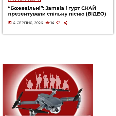
“Божевільні”: Jamala і гурт СКАЙ
презентували спільну пісню (ВІДЕО)
today
4 СЕРПНЯ, 2026
14