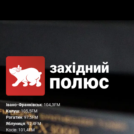
Івано-Франківськ
: 104,3FM
Калуш
: 105,5FM
Рогатин
: 97,5FM
Яблуниця
: 92,4FM
Косів: 101,4FM