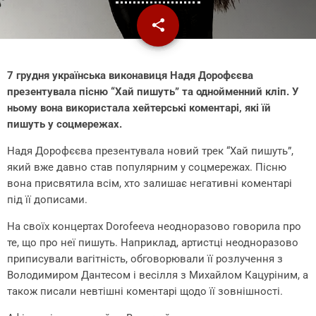
share
email
7 грудня українська виконавиця Надя Дорофєєва
презентувала пісню “Хай пишуть” та однойменний кліп. У
ньому вона використала хейтерські коментарі, які їй
пишуть у соцмережах.
Надя Дорофєєва презентувала новий трек “Хай пишуть”,
який вже давно став популярним у соцмережах. Пісню
вона присвятила всім, хто залишає негативні коментарі
під її дописами.
На своїх концертах Dorofeeva неодноразово говорила про
те, що про неї пишуть. Наприклад, артистці неодноразово
приписували вагітність, обговорювали її розлучення з
Володимиром Дантесом і весілля з Михайлом Кацуріним, а
також писали невтішні коментарі щодо її зовнішності.