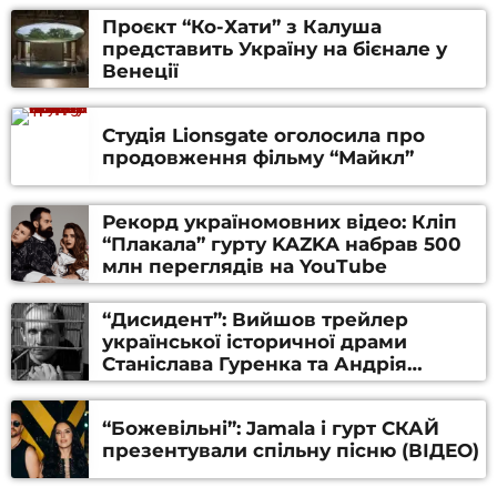
Проєкт “Ко-Хати” з Калуша
представить Україну на бієнале у
Венеції
Студія Lionsgate оголосила про
продовження фільму “Майкл”
Рекорд україномовних відео: Кліп
“Плакала” гурту KAZKA набрав 500
млн переглядів на YouTube
“Дисидент”: Вийшов трейлер
української історичної драми
Станіслава Гуренка та Андрія
Алфьорова (ВІДЕО)
“Божевільні”: Jamala і гурт СКАЙ
презентували спільну пісню (ВІДЕО)