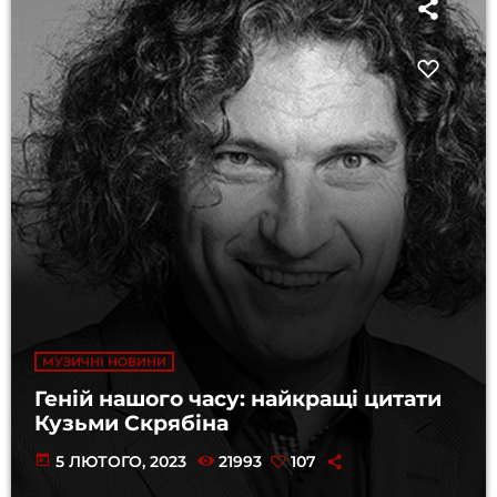
МУЗИЧНІ НОВИНИ
Геній нашого часу: найкращі цитати
Кузьми Скрябіна
today
5 ЛЮТОГО, 2023
21993
107