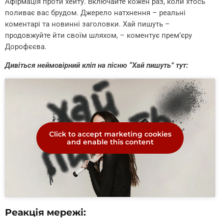
Афірмація проти хейту. Включайте кожен раз, коли хтось
поливає вас брудом. Джерело натхнення – реальні
коментарі та новинні заголовки. Хай пишуть –
продовжуйте йти своїм шляхом, – коментує прем’єру
Дорофєєва.
Дивіться неймовірний кліп на пісню “Хай пишуть” тут:
Click to accept marketing cookies
and enable this content
Реакція мережі: