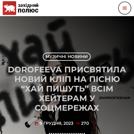
menu
МУЗИЧНІ НОВИНИ
DOROFEEVA ПРИСВЯТИЛА
НОВИЙ КЛІП НА ПІСНЮ
“ХАЙ ПИШУТЬ” ВСІМ
ХЕЙТЕРАМ У
СОЦМЕРЕЖАХ
9 ГРУДНЯ, 2023
270
today