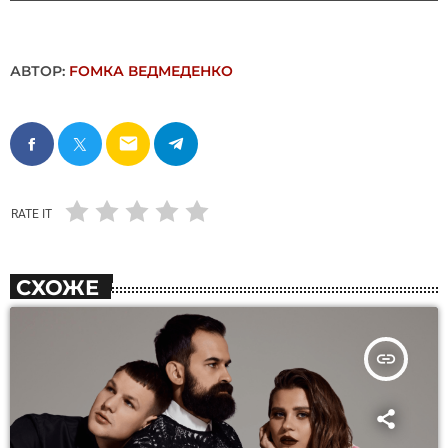
АВТОР:
FОMКА ВЕДМЕДЕНКО
email
RATE IT
СХОЖЕ
insert_link