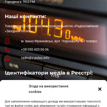
Городенка: 99,0 FM
Наші контакти:
Товариство з обмеженою відповідальністю «Радіокомпанія
«Західний полюс»
м. Івано-Франківськ, вул. Чорновола 7, 7 поверх
+38 050 433 06 06
radio@z-polus.info
Ідентифікатори медіа в Реєстрі:
Івано-Франківськ
: L11-00661
Згода на використання
Калуш
: L11-01410
cookies
Рогатин
: L11-01801
Яблуниця
: L11-01720
Для забезпечення найкращого досвіду ми використовуємо технології,
Косів: L11-01805
такі як файли cookie, для збереження та/або отримання інформації з