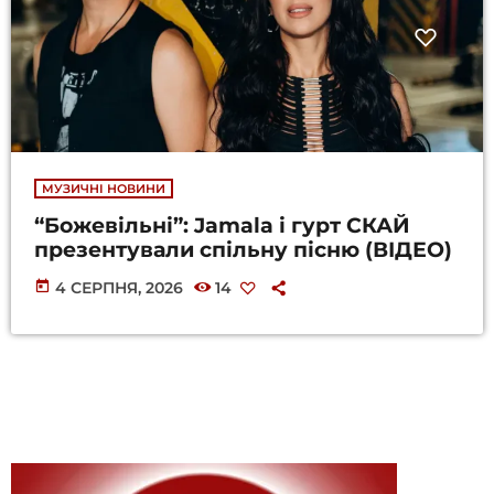
МУЗИЧНІ НОВИНИ
“Божевільні”: Jamala і гурт СКАЙ
презентували спільну пісню (ВІДЕО)
today
4 СЕРПНЯ, 2026
14