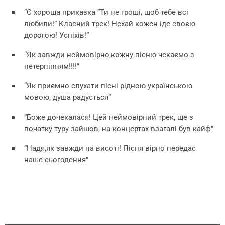
“Є хороша приказка “Ти не гроші, щоб тебе всі
любили!” Класний трек! Нехай кожен іде своєю
дорогою! Успіхів!”
“Як завжди неймовірно,кожну пісню чекаємо з
нетерпінням!!!!”
“Як приємно слухати пісні рідною українською
мовою, душа радується”
“Боже дочекалася! Цей неймовірний трек, ще з
початку туру зайшов, на концертах взагалі був кайф”
“Надя,як завжди на висоті! Пісня вірно передає
наше сьогодення”