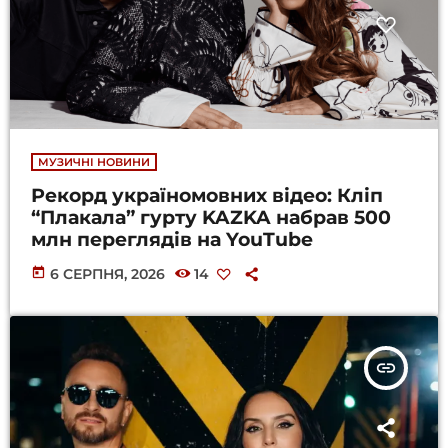
МУЗИЧНІ НОВИНИ
Рекорд україномовних відео: Кліп
“Плакала” гурту KAZKA набрав 500
млн переглядів на YouTube
today
6 СЕРПНЯ, 2026
14
insert_link