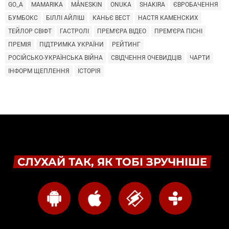
GO_A
MAMARIKA
MÅNESKIN
ONUKA
SHAKIRA
ЄВРОБАЧЕННЯ
БУМБОКС
БІЛЛІ АЙЛІШ
КАНЬЄ ВЕСТ
НАСТЯ КАМЕНСКИХ
ТЕЙЛОР СВІФТ
ГАСТРОЛІ
ПРЕМ'ЄРА ВІДЕО
ПРЕМ'ЄРА ПІСНІ
ПРЕМІЯ
ПІДТРИМКА УКРАЇНИ
РЕЙТИНГ
РОСІЙСЬКО-УКРАЇНСЬКА ВІЙНА
СВІДЧЕННЯ ОЧЕВИДЦІВ
ЧАРТИ
ІНФОРМ ЩЕПЛЕННЯ
ІСТОРІЯ
СЛУХАЙ ТАК, ЯК ТОБІ ЗРУЧНІШЕ