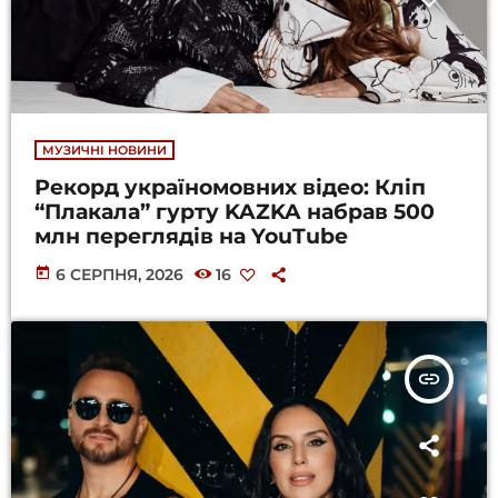
МУЗИЧНІ НОВИНИ
Рекорд україномовних відео: Кліп
“Плакала” гурту KAZKA набрав 500
млн переглядів на YouTube
today
6 СЕРПНЯ, 2026
16
insert_link