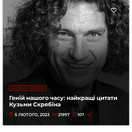
МУЗИЧНІ НОВИНИ
Геній нашого часу: найкращі цитати
Кузьми Скрябіна
today
5 ЛЮТОГО, 2023
21997
107