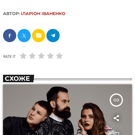
АВТОР:
ІЛАРІОН ІВАНЕНКО
email
RATE IT
СХОЖЕ
insert_link