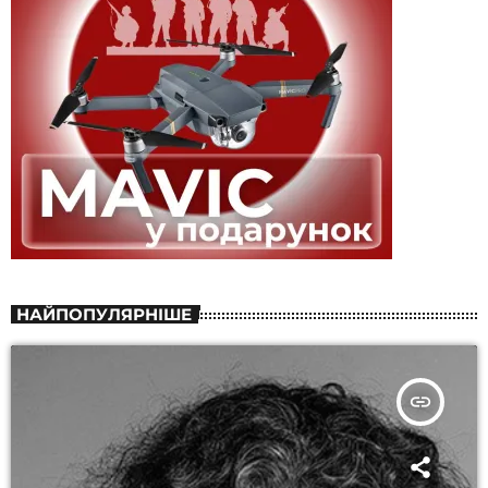
НАЙПОПУЛЯРНІШЕ
insert_link