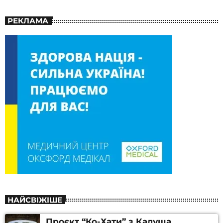
РЕКЛАМА
НАЙСВІЖІШЕ
Проєкт “Ко-Хати” з Калуша