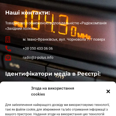
Наші контакти:
Товариство з обмеженою відповідальністю «Радіокомпанія
«Західний полюс»
м. Івано-Франківськ, вул. Чорновола 7, 7 поверх
+38 050 433 06 06
radio@z-polus.info
Ідентифікатори медіа в Реєстрі:
Івано-Франківськ
: L11-00661
Згода на використання
Калуш
: L11-01410
cookies
Рогатин
: L11-01801
Яблуниця
: L11-01720
Для забезпечення найкращого досвіду ми використовуємо технології,
Косів: L11-01805
такі як файли cookie, для збереження та/або отримання інформації з
Гарасимів: L11-02274
вашого пристрою. Надання згоди на використання цих технологій