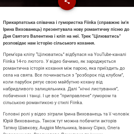
share
email
1
Прикарпатська співачка і гумористка Fiinka (справжнє ім’я
Ірина Вихованець) презентувала нову романтичну пісню до
Дня Святого Валентина і кліп на неї. Трек “Цілюватись”
розповідає нам історію сільського кохання.
Прем’єра кліпу “Цілюватись” відбулася на YouTube-каналі
Fiinka 14-го лютого. У відео бачимо, як зароджується
романтична історія кохання між парою, яка приїздить до
села на свята. Все починається з “розборок під клубом”,
коли парубок рятує свою майбутню кохану від
набридливого залицяльника. Далі “нічні листування”,
побачення і танці. І це все “приправлене” гумором та
сільською романтикою у стилі Fiinka.
Головні ролі у відео зіграли Ірина Вихованець та її чоловік
Юрій Вихованець. Також тут можна побачити акторів
Татяну Шавкову, Андрія Мельника, Іванну Сірко, Олега