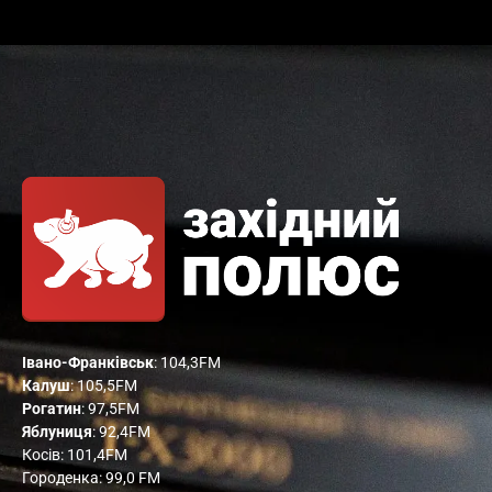
Івано-Франківськ
: 104,3FM
Калуш
: 105,5FM
Рогатин
: 97,5FM
Яблуниця
: 92,4FM
Косів: 101,4FM
Городенка: 99,0 FM