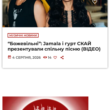
МУЗИЧНІ НОВИНИ
“Божевільні”: Jamala і гурт СКАЙ
презентували спільну пісню (ВІДЕО)
today
4 СЕРПНЯ, 2026
14