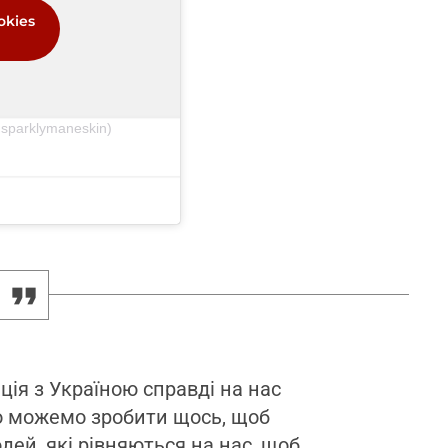
okies
sparklymaneskin)
ція з Україною справді на нас
що можемо зробити щось, щоб
дей, які рівняються на нас, щоб