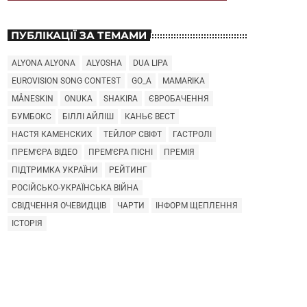
ПУБЛІКАЦІЇ ЗА ТЕМАМИ
ALYONA ALYONA
ALYOSHA
DUA LIPA
EUROVISION SONG CONTEST
GO_A
MAMARIKA
MÅNESKIN
ONUKA
SHAKIRA
ЄВРОБАЧЕННЯ
БУМБОКС
БІЛЛІ АЙЛІШ
КАНЬЄ ВЕСТ
НАСТЯ КАМЕНСКИХ
ТЕЙЛОР СВІФТ
ГАСТРОЛІ
ПРЕМ'ЄРА ВІДЕО
ПРЕМ'ЄРА ПІСНІ
ПРЕМІЯ
ПІДТРИМКА УКРАЇНИ
РЕЙТИНГ
РОСІЙСЬКО-УКРАЇНСЬКА ВІЙНА
СВІДЧЕННЯ ОЧЕВИДЦІВ
ЧАРТИ
ІНФОРМ ЩЕПЛЕННЯ
ІСТОРІЯ