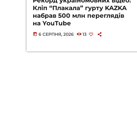
Рекорд україномовних відео:
Кліп “Плакала” гурту KAZKA
набрав 500 млн переглядів
на YouTube
6 СЕРПНЯ, 2026
13
today