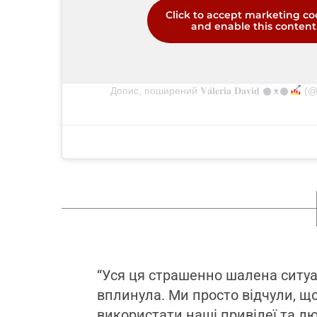
Click to accept marketing co
and enable this content
Допис, поширений 𝐕𝐚̊𝐥𝐞𝐫𝐢𝐚 𝐃𝐚𝐯𝐢𝐝 𒊹︎︎︎ᴥ︎︎︎𒊹︎︎
(@
“Уся ця страшенно шалена ситуа
вплинула. Ми просто відчули, 
використати наші привілеї та лю