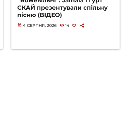
“Божевільні”: Jamala і гурт
СКАЙ презентували спільну
пісню (ВІДЕО)
4 СЕРПНЯ, 2026
14
today