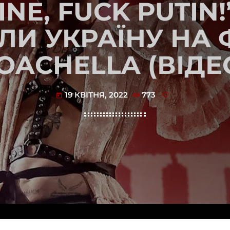
INE, FUCK PUTIN!
ЛИ УКРАЇНУ НА 
OACHELLA (ВІДЕ
19 КВІТНЯ, 2022
773
today