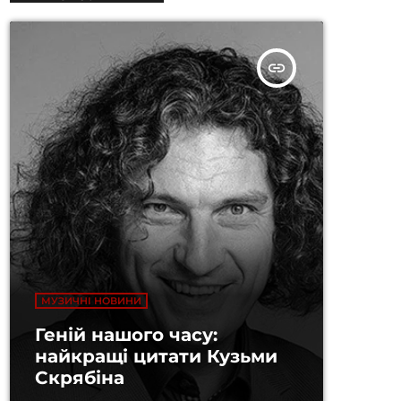
insert_link
МУЗИЧНІ НОВИНИ
Геній нашого часу:
найкращі цитати Кузьми
Скрябіна