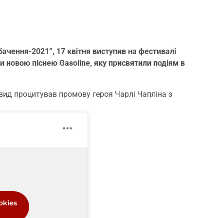
бачення-2021”, 17 квітня виступив на фестивалі
 новою піснею Gasoline, яку присвятили подіям в
ид процитував промову героя Чарлі Чапліна з
okies