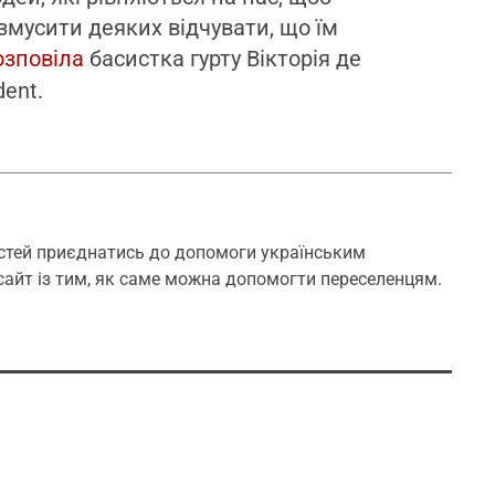
 змусити деяких відчувати, що їм
озповіла
басистка гурту Вікторія де
dent.
стей приєднатись до допомоги українським
сайт із тим, як саме можна допомогти переселенцям.