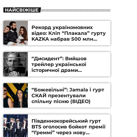
НАЙСВІЖІШЕ
Рекорд україномовних
відео: Кліп “Плакала” гурту
KAZKA набрав 500 млн
переглядів на YouTube
“Дисидент”: Вийшов
трейлер української
історичної драми
Станіслава Гуренка та
Андрія Алфьорова (ВІДЕО)
“Божевільні”: Jamala і гурт
СКАЙ презентували
спільну пісню (ВІДЕО)
Південнокорейський гурт
BTS оголосив бойкот премії
“Греммі” через нову