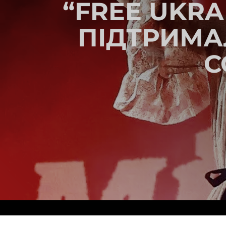
“FREE UKRA
ПІДТРИМА
C