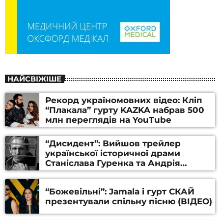
НАЙСВІЖІШЕ
Рекорд україномовних відео: Кліп
“Плакала” гурту KAZKA набрав 500
млн переглядів на YouTube
“Дисидент”: Вийшов трейлер
української історичної драми
Станіслава Гуренка та Андрія
Алфьорова (ВІДЕО)
“Божевільні”: Jamala і гурт СКАЙ
презентували спільну пісню (ВІДЕО)