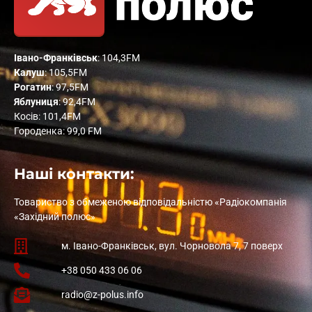
Івано-Франківськ
: 104,3FM
Калуш
: 105,5FM
Рогатин
: 97,5FM
Яблуниця
: 92,4FM
Косів: 101,4FM
Городенка: 99,0 FM
Наші контакти:
Товариство з обмеженою відповідальністю «Радіокомпанія
«Західний полюс»
м. Івано-Франківськ, вул. Чорновола 7, 7 поверх
+38 050 433 06 06
radio@z-polus.info