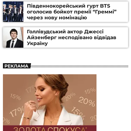
Південнокорейський гурт BTS
оголосив бойкот премії “Греммі”
через нову номінацію
Голлівудський актор Джессі
Айзенберг несподівано відвідав
Україну
РЕКЛАМА