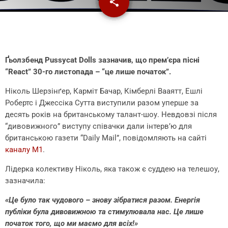
share
email
Ґьолзбенд Pussycat Dolls зазначив, що прем’єра пісні
“React” 30-го листопада – “це лише початок”.
Ніколь Шерзінґер, Карміт Бачар, Кімберлі Вааятт, Ешлі
Робертс і Джессіка Сутта виступили разом уперше за
десять років на британському талант-шоу. Невдовзі після
“дивовижного” виступу співачки дали інтерв’ю для
британською газети “Daily Mail”, повідомляють на сайті
каналу М1
.
Лідерка колективу Ніколь, яка також є суддею на телешоу,
зазначила:
«Це було так чудового – знову зібратися разом. Енергія
публіки була дивовижною та стимулювала нас. Це лише
початок того, що ми маємо для всіх!»