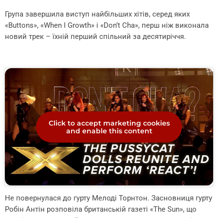
Група завершила виступ найбільших хітів, серед яких
«Buttons», «When I Growth» і «Don’t Cha», перш ніж виконала
новий трек – їхній перший спільний за десятиріччя.
Click to accept marketing cookies
and enable this content
Не повернулася до гурту Мелоді Торнтон. Засновниця гурту
Робін Антін розповіла британській газеті «The Sun», що