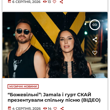
today
6 СЕРПНЯ, 2026
13
insert_link
МУЗИЧНІ НОВИНИ
“Божевільні”: Jamala і гурт СКАЙ
презентували спільну пісню (ВІДЕО)
today
4 СЕРПНЯ, 2026
14