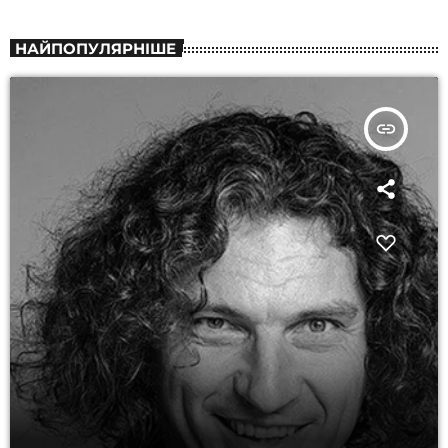
НАЙПОПУЛЯРНІШЕ
insert_link