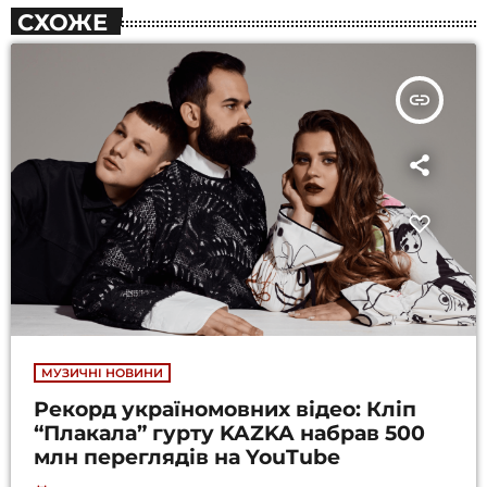
СХОЖЕ
insert_link
МУЗИЧНІ НОВИНИ
Рекорд україномовних відео: Кліп
“Плакала” гурту KAZKA набрав 500
млн переглядів на YouTube