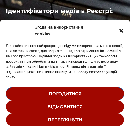
Ідентифікатори медіа в Реєстрі:
Івано-Франківськ
: L11-00661
Згода на використання
Калуш
: L11-01410
cookies
Рогатин
: L11-01801
Яблуниця
: L11-01720
Для забезпечення найкращого досвіду ми використовуємо технології,
Косів: L11-01805
такі як файли cookie, для збереження та/або отримання інформації з
Гарасимів: L11-02274
вашого пристрою. Надання згоди на використання цих технологій
дозволить нам обробляти дані, такі як поведінка під час перегляду
сайту або унікальні ідентифікатори. Відмова від згоди або її
відкликання може негативно вплинути на роботу окремих функцій
сайту.
ПОГОДИТИСЯ
© 1995-2026 РК «ЗАХІДНИЙ ПОЛЮС»
ВІДМОВИТИСЯ
ЛОГОТИП
РЕДАКЦІЙНИЙ СТАТУТ
ПЕРЕГЛЯНУТИ
СТРУКТУРА ВЛАСНОСТІ