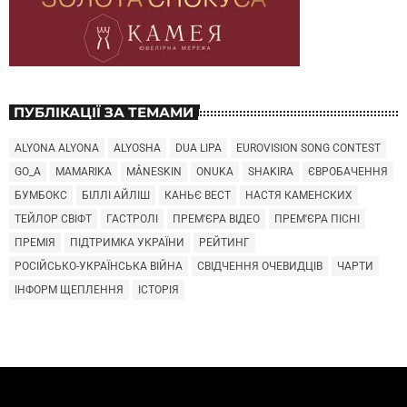
ПУБЛІКАЦІЇ ЗА ТЕМАМИ
ALYONA ALYONA
ALYOSHA
DUA LIPA
EUROVISION SONG CONTEST
GO_A
MAMARIKA
MÅNESKIN
ONUKA
SHAKIRA
ЄВРОБАЧЕННЯ
БУМБОКС
БІЛЛІ АЙЛІШ
КАНЬЄ ВЕСТ
НАСТЯ КАМЕНСКИХ
ТЕЙЛОР СВІФТ
ГАСТРОЛІ
ПРЕМ'ЄРА ВІДЕО
ПРЕМ'ЄРА ПІСНІ
ПРЕМІЯ
ПІДТРИМКА УКРАЇНИ
РЕЙТИНГ
РОСІЙСЬКО-УКРАЇНСЬКА ВІЙНА
СВІДЧЕННЯ ОЧЕВИДЦІВ
ЧАРТИ
ІНФОРМ ЩЕПЛЕННЯ
ІСТОРІЯ