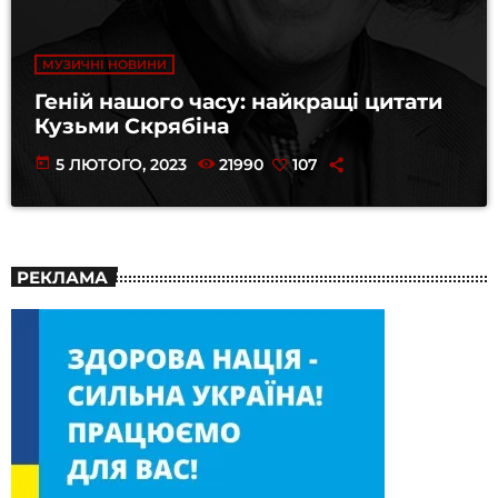
МУЗИЧНІ НОВИНИ
Геній нашого часу: найкращі цитати
Кузьми Скрябіна
today
5 ЛЮТОГО, 2023
21990
107
РЕКЛАМА