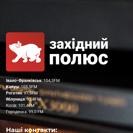
Івано-Франківськ
: 104,3FM
Калуш
: 105,5FM
Рогатин
: 97,5FM
Яблуниця
: 92,4FM
Косів: 101,4FM
Городенка: 99,0 FM
Наші контакти: