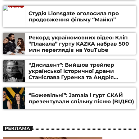
Студія Lionsgate оголосила про
продовження фільму “Майкл”
Рекорд україномовних відео: Кліп
“Плакала” гурту KAZKA набрав 500
млн переглядів на YouTube
“Дисидент”: Вийшов трейлер
української історичної драми
Станіслава Гуренка та Андрія
Алфьорова (ВІДЕО)
“Божевільні”: Jamala і гурт СКАЙ
презентували спільну пісню (ВІДЕО)
РЕКЛАМА