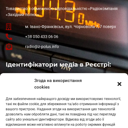
Товариство з обмеженою відповідальністю «Радіокомпанія
«Західний полюс»
м. Івано-Франківськ, вул. Чорновола 7, 7 поверх
+38 050 433 06 06
radio@z-polus.info
Ідентифікатори медіа в Реєстрі:
Івано-Франківськ
: L11-00661
Згода на використання
Калуш
: L11-01410
cookies
Рогатин
: L11-01801
Яблуниця
: L11-01720
Для забезпечення найкращого досвіду ми використовуємо технології,
Косів: L11-01805
такі як файли cookie, для збереження та/або отримання інформації з
Гарасимів: L11-02274
вашого пристрою. Надання згоди на використання цих технологій
дозволить нам обробляти дані, такі як поведінка під час перегляду
сайту або унікальні ідентифікатори. Відмова від згоди або її
відкликання може негативно вплинути на роботу окремих функцій