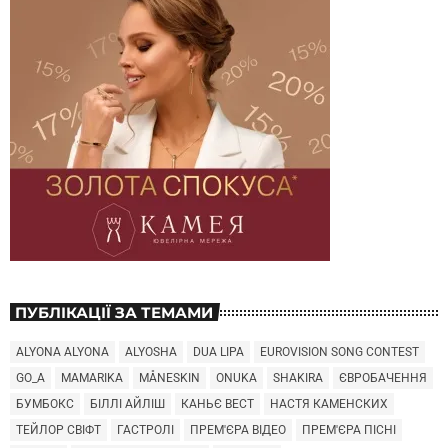
ПУБЛІКАЦІЇ ЗА ТЕМАМИ
ALYONA ALYONA
ALYOSHA
DUA LIPA
EUROVISION SONG CONTEST
GO_A
MAMARIKA
MÅNESKIN
ONUKA
SHAKIRA
ЄВРОБАЧЕННЯ
БУМБОКС
БІЛЛІ АЙЛІШ
КАНЬЄ ВЕСТ
НАСТЯ КАМЕНСКИХ
ТЕЙЛОР СВІФТ
ГАСТРОЛІ
ПРЕМ'ЄРА ВІДЕО
ПРЕМ'ЄРА ПІСНІ