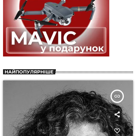
НАЙПОПУЛЯРНІШЕ
insert_link