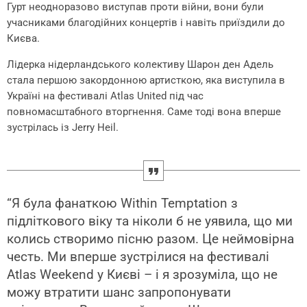
Гурт неодноразово виступав проти війни, вони були
учасниками благодійних концертів і навіть приїздили до
Києва.
Лідерка нідерландського колективу Шарон ден Адель
стала першою закордонною артисткою, яка виступила в
Україні на фестивалі Atlas United під час
повномасштабного вторгнення. Саме тоді вона вперше
зустрілась із Jerry Heil.
“Я була фанаткою Within Temptation з
підліткового віку та ніколи б не уявила, що ми
колись створимо пісню разом. Це неймовірна
честь. Ми вперше зустрілися на фестивалі
Atlas Weekend у Києві – і я зрозуміла, що не
можу втратити шанс запропонувати