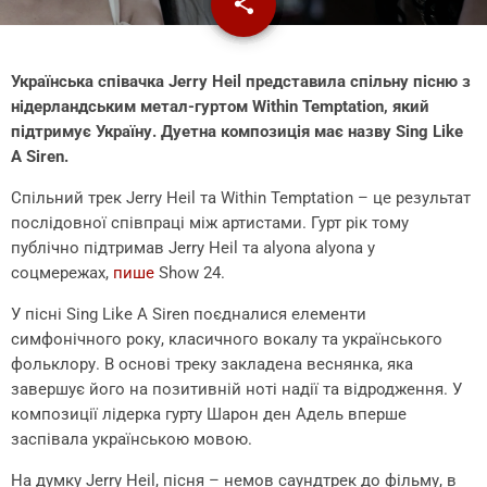
share
email
Українська співачка Jerry Heil представила спільну пісню з
нідерландським метал-гуртом Within Temptation, який
підтримує Україну. Дуетна композиція має назву Sing Like
A Siren.
Спільний трек Jerry Heil та Within Temptation – це результат
послідовної співпраці між артистами. Гурт рік тому
публічно підтримав Jerry Heil та alyona alyona у
соцмережах,
пише
Show 24.
У пісні Sing Like A Siren поєдналися елементи
симфонічного року, класичного вокалу та українського
фольклору. В основі треку закладена веснянка, яка
завершує його на позитивній ноті надії та відродження. У
композиції лідерка гурту Шарон ден Адель вперше
заспівала українською мовою.
На думку Jerry Heil, пісня – немов саундтрек до фільму, в