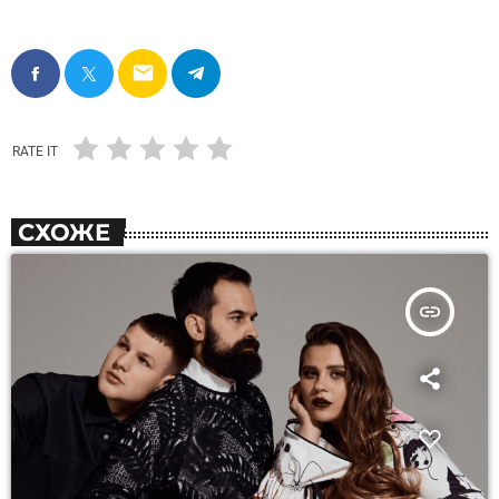
email
RATE IT
СХОЖЕ
insert_link