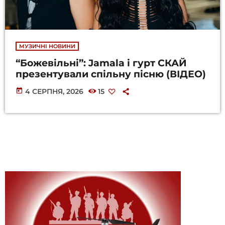
МУЗИЧНІ НОВИНИ
“Божевільні”: Jamala і гурт СКАЙ
презентували спільну пісню (ВІДЕО)
today
4 СЕРПНЯ, 2026
15