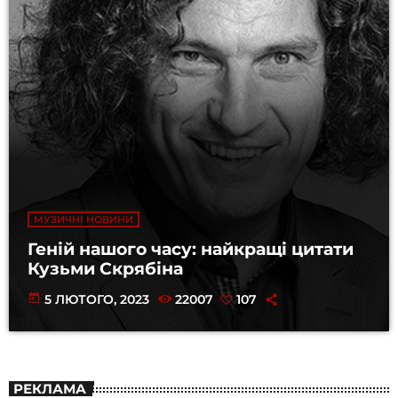
МУЗИЧНІ НОВИНИ
Геній нашого часу: найкращі цитати
Кузьми Скрябіна
today
5 ЛЮТОГО, 2023
22007
107
РЕКЛАМА