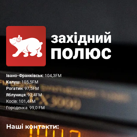
Івано-Франківськ
: 104,3FM
Калуш
: 105,5FM
Рогатин
: 97,5FM
Яблуниця
: 92,4FM
Косів: 101,4FM
Городенка: 99,0 FM
Наші контакти: