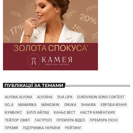
ПУБЛІКАЦІЇ ЗА ТЕМАМИ
ALYONA ALYONA
ALYOSHA
DUA LIPA
EUROVISION SONG CONTEST
GO_A
MAMARIKA
MÅNESKIN
ONUKA
SHAKIRA
ЄВРОБАЧЕННЯ
БУМБОКС
БІЛЛІ АЙЛІШ
КАНЬЄ ВЕСТ
НАСТЯ КАМЕНСКИХ
ТЕЙЛОР СВІФТ
ГАСТРОЛІ
ПРЕМ'ЄРА ВІДЕО
ПРЕМ'ЄРА ПІСНІ
ПРЕМІЯ
ПІДТРИМКА УКРАЇНИ
РЕЙТИНГ