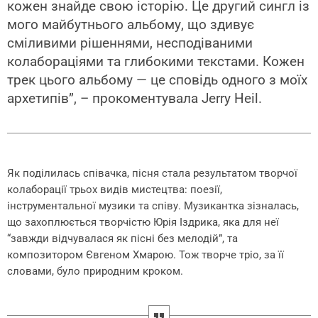
кожен знайде свою історію. Це другий сингл із
мого майбутнього альбому, що здивує
сміливими рішеннями, несподіваними
колабораціями та глибокими текстами. Кожен
трек цього альбому — це сповідь одного з моїх
архетипів”, – прокоментувала Jerry Heil.
Як поділилась співачка, пісня стала результатом творчої
колаборації трьох видів мистецтва: поезії,
інструментальної музики та співу. Музикантка зізналась,
що захоплюється творчістю Юрія Іздрика, яка для неї
“завжди відчувалася як пісні без мелодій”, та
композитором Євгеном Хмарою. Тож творче тріо, за її
словами, було природним кроком.