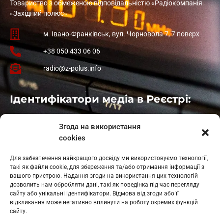
Товариство з обмеженою відповідальністю «Радіокомпанія
«Західний полюс»
м. Івано-Франківськ, вул. Чорновола 7, 7 поверх
+38 050 433 06 06
radio@z-polus.info
Ідентифікатори медіа в Реєстрі:
Івано-Франківськ
: L11-00661
Згода на використання
Калуш
: L11-01410
cookies
Рогатин
: L11-01801
Яблуниця
: L11-01720
Для забезпечення найкращого досвіду ми використовуємо технології,
Косів: L11-01805
такі як файли cookie, для збереження та/або отримання інформації з
Гарасимів: L11-02274
вашого пристрою. Надання згоди на використання цих технологій
дозволить нам обробляти дані, такі як поведінка під час перегляду
сайту або унікальні ідентифікатори. Відмова від згоди або її
відкликання може негативно вплинути на роботу окремих функцій
сайту.