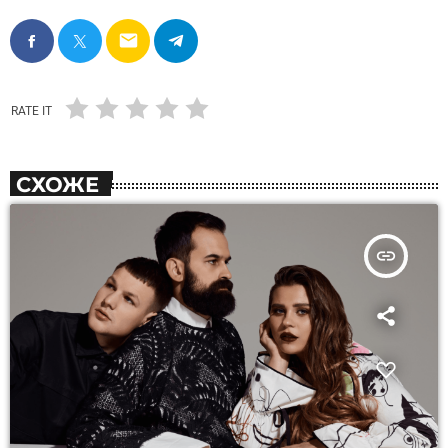
email
RATE IT
СХОЖЕ
insert_link