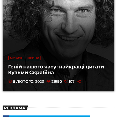
МУЗИЧНІ НОВИНИ
Геній нашого часу: найкращі цитати
Кузьми Скрябіна
today
5 ЛЮТОГО, 2023
21990
107
РЕКЛАМА