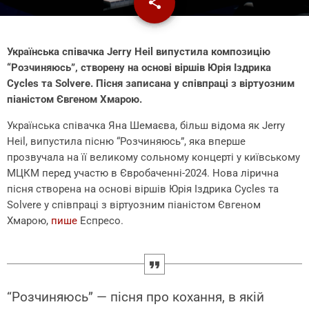
share
email
Українська співачка Jerry Heil випустила композицію
“Розчиняюсь”, створену на основі віршів Юрія Іздрика
Cycles та Solvere. Пісня записана у співпраці з віртуозним
піаністом Євгеном Хмарою.
Українська співачка Яна Шемаєва, більш відома як Jerry
Heil, випустила пісню “Розчиняюсь”, яка вперше
прозвучала на її великому сольному концерті у київському
МЦКМ перед участю в Євробаченні-2024. Нова лірична
пісня створена на основі віршів Юрія Іздрика Cycles та
Solvere у співпраці з віртуозним піаністом Євгеном
Хмарою,
пише
Еспресо.
“Розчиняюсь” — пісня про кохання, в якій