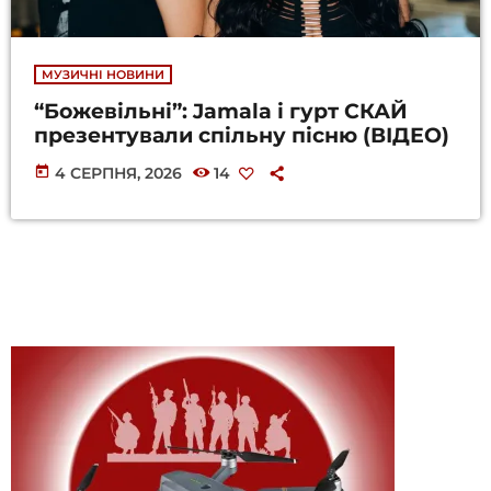
МУЗИЧНІ НОВИНИ
“Божевільні”: Jamala і гурт СКАЙ
презентували спільну пісню (ВІДЕО)
today
4 СЕРПНЯ, 2026
14