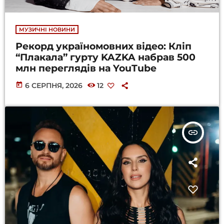
МУЗИЧНІ НОВИНИ
Рекорд україномовних відео: Кліп
“Плакала” гурту KAZKA набрав 500
млн переглядів на YouTube
today
6 СЕРПНЯ, 2026
12
insert_link