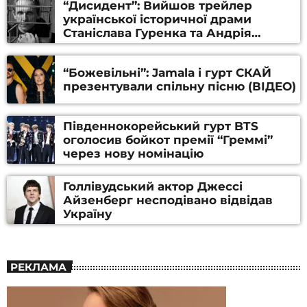
“Дисидент”: Вийшов трейлер
української історичної драми
Станіслава Гуренка та Андрія
Алфьорова (ВІДЕО)
“Божевільні”: Jamala і гурт СКАЙ
презентували спільну пісню (ВІДЕО)
Південнокорейський гурт BTS
оголосив бойкот премії “Греммі”
через нову номінацію
Голлівудський актор Джессі
Айзенберг несподівано відвідав
Україну
РЕКЛАМА