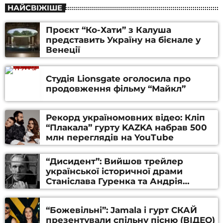
НАЙСВІЖІШЕ
Проєкт “Ко-Хати” з Калуша
представить Україну на бієнале у
Венеції
Студія Lionsgate оголосила про
продовження фільму “Майкл”
Рекорд україномовних відео: Кліп
“Плакала” гурту KAZKA набрав 500
млн переглядів на YouTube
“Дисидент”: Вийшов трейлер
української історичної драми
Станіслава Гуренка та Андрія
Алфьорова (ВІДЕО)
“Божевільні”: Jamala і гурт СКАЙ
презентували спільну пісню (ВІДЕО)