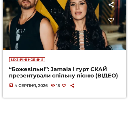
МУЗИЧНІ НОВИНИ
“Божевільні”: Jamala і гурт СКАЙ
презентували спільну пісню (ВІДЕО)
today
4 СЕРПНЯ, 2026
15