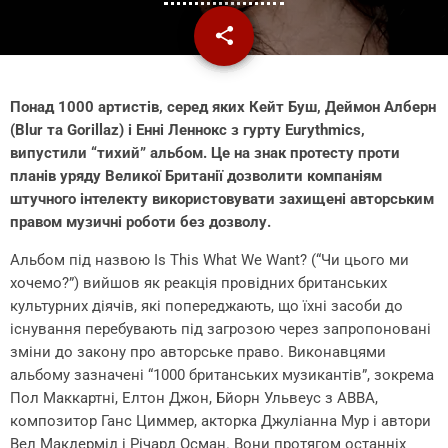
share
email
Понад 1000 артистів, серед яких Кейт Буш, Деймон Алберн
(Blur та Gorillaz) і Енні Леннокс з гурту Eurythmics,
випустили “тихий” альбом. Це на знак протесту проти
планів уряду Великої Британії дозволити компаніям
штучного інтелекту використовувати захищені авторським
правом музичні роботи без дозволу.
Альбом під назвою Is This What We Want? (“Чи цього ми
хочемо?”) вийшов як реакція провідних британських
культурних діячів, які попереджають, що їхні засоби до
існування перебувають під загрозою через запропоновані
зміни до закону про авторське право. Виконавцями
альбому зазначені “1000 британських музикантів”, зокрема
Пол Маккартні, Елтон Джон, Бйорн Ульвеус з ABBA,
композитор Ганс Циммер, акторка Джуліанна Мур і автори
Вел Макдермід і Річард Осман. Вони протягом останніх