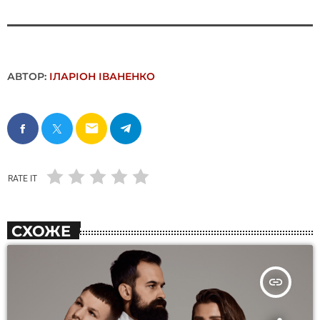
АВТОР:
ІЛАРІОН ІВАНЕНКО
email
RATE IT
СХОЖЕ
insert_link