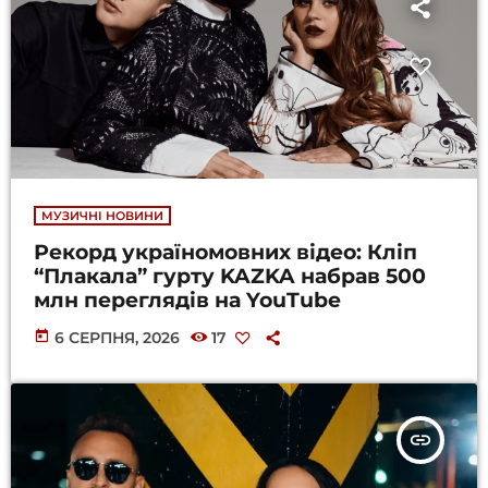
МУЗИЧНІ НОВИНИ
Рекорд україномовних відео: Кліп
“Плакала” гурту KAZKA набрав 500
млн переглядів на YouTube
today
6 СЕРПНЯ, 2026
17
insert_link