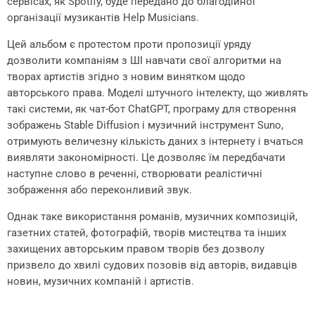
сервісах, як Spotify, буде передано до благодійної
організації музикантів Help Musicians.
Цей альбом є протестом проти пропозиції уряду
дозволити компаніям з ШІ навчати свої алгоритми на
творах артистів згідно з новим винятком щодо
авторського права. Моделі штучного інтелекту, що живлять
такі системи, як чат-бот ChatGPT, програму для створення
зображень Stable Diffusion і музичний інструмент Suno,
отримують величезну кількість даних з інтернету і вчаться
виявляти закономірності. Це дозволяє їм передбачати
наступне слово в реченні, створювати реалістичні
зображення або переконливий звук.
Однак таке використання романів, музичних композицій,
газетних статей, фотографій, творів мистецтва та інших
захищених авторським правом творів без дозволу
призвело до хвилі судових позовів від авторів, видавців
новин, музичних компаній і артистів.