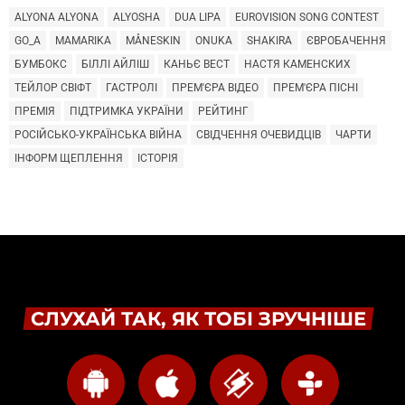
ALYONA ALYONA
ALYOSHA
DUA LIPA
EUROVISION SONG CONTEST
GO_A
MAMARIKA
MÅNESKIN
ONUKA
SHAKIRA
ЄВРОБАЧЕННЯ
БУМБОКС
БІЛЛІ АЙЛІШ
КАНЬЄ ВЕСТ
НАСТЯ КАМЕНСКИХ
ТЕЙЛОР СВІФТ
ГАСТРОЛІ
ПРЕМ'ЄРА ВІДЕО
ПРЕМ'ЄРА ПІСНІ
ПРЕМІЯ
ПІДТРИМКА УКРАЇНИ
РЕЙТИНГ
РОСІЙСЬКО-УКРАЇНСЬКА ВІЙНА
СВІДЧЕННЯ ОЧЕВИДЦІВ
ЧАРТИ
ІНФОРМ ЩЕПЛЕННЯ
ІСТОРІЯ
СЛУХАЙ ТАК, ЯК ТОБІ ЗРУЧНІШЕ