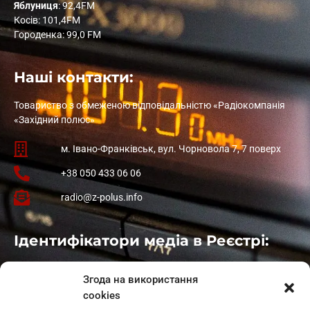
Яблуниця
: 92,4FM
Косів: 101,4FM
Городенка: 99,0 FM
Наші контакти:
Товариство з обмеженою відповідальністю «Радіокомпанія
«Західний полюс»
м. Івано-Франківськ, вул. Чорновола 7, 7 поверх
+38 050 433 06 06
radio@z-polus.info
Ідентифікатори медіа в Реєстрі:
Івано-Франківськ
: L11-00661
Згода на використання
Калуш
: L11-01410
cookies
Рогатин
: L11-01801