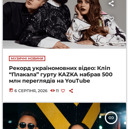
МУЗИЧНІ НОВИНИ
Рекорд україномовних відео: Кліп
“Плакала” гурту KAZKA набрав 500
млн переглядів на YouTube
today
6 СЕРПНЯ, 2026
11
insert_link