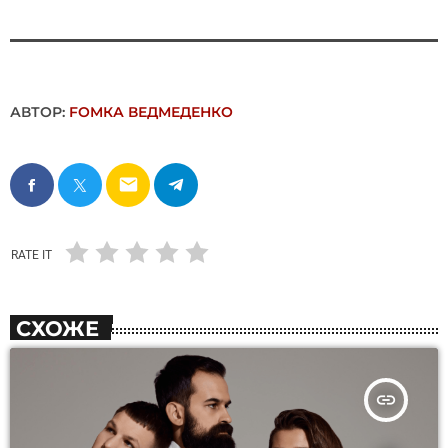
АВТОР:
FОMКА ВЕДМЕДЕНКО
email
RATE IT
СХОЖЕ
insert_link