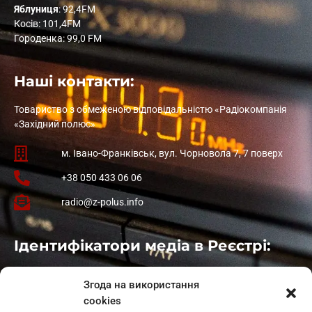
Яблуниця
: 92,4FM
Косів: 101,4FM
Городенка: 99,0 FM
Наші контакти:
Товариство з обмеженою відповідальністю «Радіокомпанія
«Західний полюс»
м. Івано-Франківськ, вул. Чорновола 7, 7 поверх
+38 050 433 06 06
radio@z-polus.info
Ідентифікатори медіа в Реєстрі:
Івано-Франківськ
: L11-00661
Згода на використання
Калуш
: L11-01410
cookies
Рогатин
: L11-01801