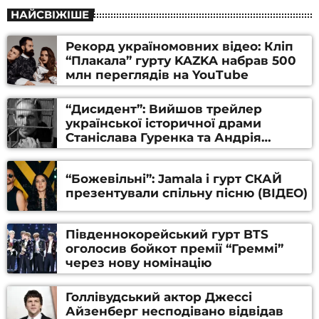
НАЙСВІЖІШЕ
Рекорд україномовних відео: Кліп
“Плакала” гурту KAZKA набрав 500
млн переглядів на YouTube
“Дисидент”: Вийшов трейлер
української історичної драми
Станіслава Гуренка та Андрія
Алфьорова (ВІДЕО)
“Божевільні”: Jamala і гурт СКАЙ
презентували спільну пісню (ВІДЕО)
Південнокорейський гурт BTS
оголосив бойкот премії “Греммі”
через нову номінацію
Голлівудський актор Джессі
Айзенберг несподівано відвідав