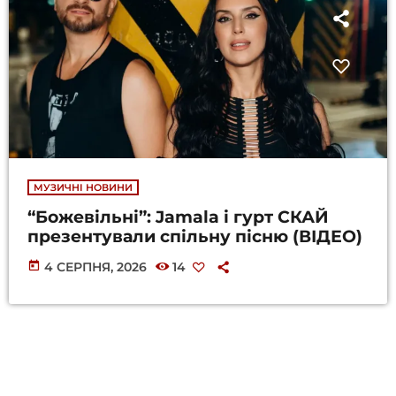
МУЗИЧНІ НОВИНИ
“Божевільні”: Jamala і гурт СКАЙ
презентували спільну пісню (ВІДЕО)
today
4 СЕРПНЯ, 2026
14