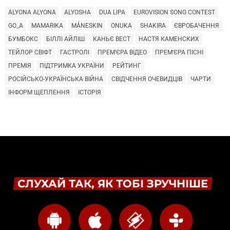
ALYONA ALYONA
ALYOSHA
DUA LIPA
EUROVISION SONG CONTEST
GO_A
MAMARIKA
MÅNESKIN
ONUKA
SHAKIRA
ЄВРОБАЧЕННЯ
БУМБОКС
БІЛЛІ АЙЛІШ
КАНЬЄ ВЕСТ
НАСТЯ КАМЕНСКИХ
ТЕЙЛОР СВІФТ
ГАСТРОЛІ
ПРЕМ'ЄРА ВІДЕО
ПРЕМ'ЄРА ПІСНІ
ПРЕМІЯ
ПІДТРИМКА УКРАЇНИ
РЕЙТИНГ
РОСІЙСЬКО-УКРАЇНСЬКА ВІЙНА
СВІДЧЕННЯ ОЧЕВИДЦІВ
ЧАРТИ
ІНФОРМ ЩЕПЛЕННЯ
ІСТОРІЯ
СЛУХАЙ ТАК, ЯК ТОБІ ЗРУЧНІШЕ