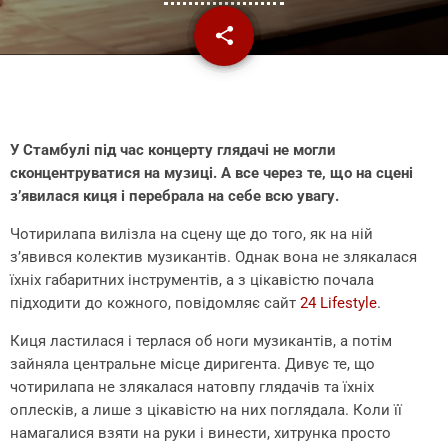
share
email
У Стамбулі під час концерту глядачі не могли
сконцентруватися на музиці. А все через те, що на сцені
з’явилася киця і перебрала на себе всю увагу.
Чотирилапа вилізла на сцену ще до того, як на ній
з’явився колектив музикантів. Однак вона не злякалася
їхніх габаритних інструментів, а з цікавістю почала
підходити до кожного, повідомляє сайт
24 Lifestyle
.
Киця ластилася і терлася об ноги музикантів, а потім
зайняла центральне місце диригента. Дивує те, що
чотирилапа не злякалася натовпу глядачів та їхніх
оплесків, а лише з цікавістю на них поглядала. Коли її
намагалися взяти на руки і винести, хитрунка просто