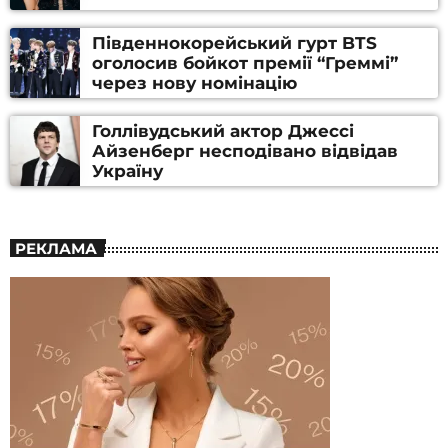
Південнокорейський гурт BTS
оголосив бойкот премії “Греммі”
через нову номінацію
Голлівудський актор Джессі
Айзенберг несподівано відвідав
Україну
РЕКЛАМА