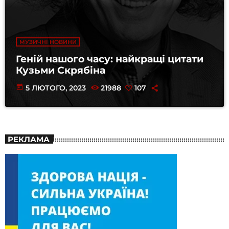
МУЗИЧНІ НОВИНИ
Геній нашого часу: найкращі цитати
Кузьми Скрябіна
today
5 ЛЮТОГО, 2023
21988
107
РЕКЛАМА