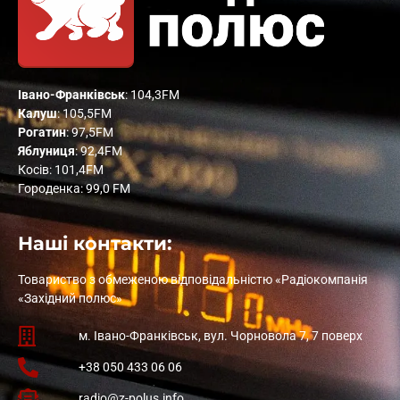
Івано-Франківськ
: 104,3FM
Калуш
: 105,5FM
Рогатин
: 97,5FM
Яблуниця
: 92,4FM
Косів: 101,4FM
Городенка: 99,0 FM
Наші контакти:
Товариство з обмеженою відповідальністю «Радіокомпанія
«Західний полюс»
м. Івано-Франківськ, вул. Чорновола 7, 7 поверх
+38 050 433 06 06
radio@z-polus.info