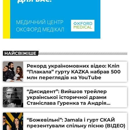
НАЙСВІЖІШЕ
Рекорд україномовних відео: Кліп
“Плакала” гурту KAZKA набрав 500
млн переглядів на YouTube
“Дисидент”: Вийшов трейлер
української історичної драми
Станіслава Гуренка та Андрія
Алфьорова (ВІДЕО)
“Божевільні”: Jamala і гурт СКАЙ
презентували спільну пісню (ВІДЕО)