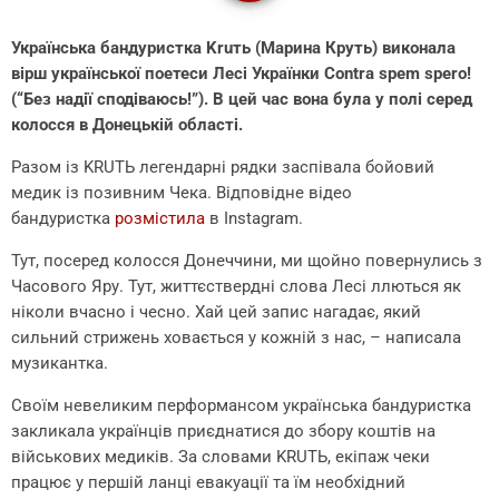
Українська бандуристка Kruть (Марина Круть) виконала
вірш української поетеси Лесі Українки Contra spem spero!
(“Без надії сподіваюсь!”). В цей час вона була у полі серед
колосся в Донецькій області.
Разом із KRUTЬ легендарні рядки заспівала бойовий
медик із позивним Чека. Відповідне відео
бандуристка
розмістила
в Instagram.
Тут, посеред колосся Донеччини, ми щойно повернулись з
Часового Яру. Тут, життєствердні слова Лесі ллються як
ніколи вчасно і чесно. Хай цей запис нагадає, який
сильний стрижень ховається у кожній з нас, – написала
музикантка.
Своїм невеликим перформансом українська бандуристка
закликала українців приєднатися до збору коштів на
військових медиків. За словами KRUTЬ, екіпаж чеки
працює у першій ланці евакуації та їм необхідний