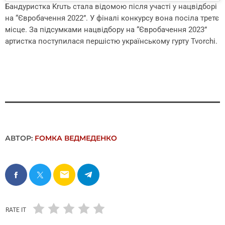
Бандуристка Kruть стала відомою після участі у нацвідборі
на “Євробачення 2022”. У фіналі конкурсу вона посіла третє
місце. За підсумками нацвідбору на “Євробачення 2023”
артистка поступилася першістю українському гурту Tvorchi.
АВТОР:
FОMКА ВЕДМЕДЕНКО
email
RATE IT