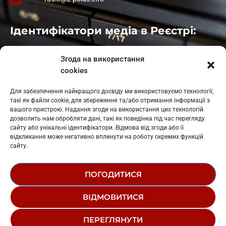
Ідентифікатори медіа в Реєстрі:
Івано-Франківськ
: L11-00661
Згода на використання
Калуш
: L11-01410
cookies
Рогатин
: L11-01801
Яблуниця
: L11-01720
Для забезпечення найкращого досвіду ми використовуємо технології,
Косів: L11-01805
такі як файли cookie, для збереження та/або отримання інформації з
Гарасимів: L11-02274
вашого пристрою. Надання згоди на використання цих технологій
дозволить нам обробляти дані, такі як поведінка під час перегляду
сайту або унікальні ідентифікатори. Відмова від згоди або її
відкликання може негативно вплинути на роботу окремих функцій
сайту.
ПОГОДИТИСЯ
© 1995-2026 РК «ЗАХІДНИЙ ПОЛЮС»
ВІДМОВИТИСЯ
ЛОГОТИП
РЕДАКЦІЙНИЙ СТАТУТ
ПЕРЕГЛЯНУТИ
СТРУКТУРА ВЛАСНОСТІ