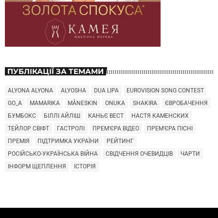
ПУБЛІКАЦІЇ ЗА ТЕМАМИ
ALYONA ALYONA
ALYOSHA
DUA LIPA
EUROVISION SONG CONTEST
GO_A
MAMARIKA
MÅNESKIN
ONUKA
SHAKIRA
ЄВРОБАЧЕННЯ
БУМБОКС
БІЛЛІ АЙЛІШ
КАНЬЄ ВЕСТ
НАСТЯ КАМЕНСКИХ
ТЕЙЛОР СВІФТ
ГАСТРОЛІ
ПРЕМ'ЄРА ВІДЕО
ПРЕМ'ЄРА ПІСНІ
ПРЕМІЯ
ПІДТРИМКА УКРАЇНИ
РЕЙТИНГ
РОСІЙСЬКО-УКРАЇНСЬКА ВІЙНА
СВІДЧЕННЯ ОЧЕВИДЦІВ
ЧАРТИ
ІНФОРМ ЩЕПЛЕННЯ
ІСТОРІЯ