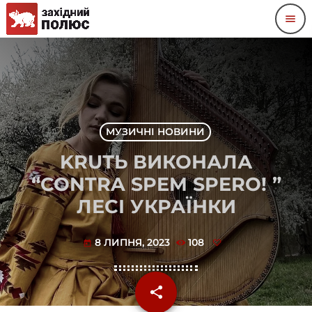
menu
МУЗИЧНІ НОВИНИ
KRUТЬ ВИКОНАЛА
“CONTRA SPEM SPERO! ”
ЛЕСІ УКРАЇНКИ
8 ЛИПНЯ, 2023
108
today
share
email