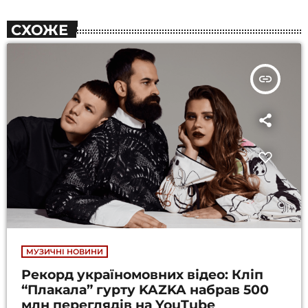
СХОЖЕ
insert_link
МУЗИЧНІ НОВИНИ
Рекорд україномовних відео: Кліп
“Плакала” гурту KAZKA набрав 500
млн переглядів на YouTube