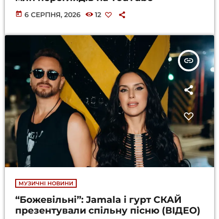
today
6 СЕРПНЯ, 2026
12
insert_link
МУЗИЧНІ НОВИНИ
“Божевільні”: Jamala і гурт СКАЙ
презентували спільну пісню (ВІДЕО)