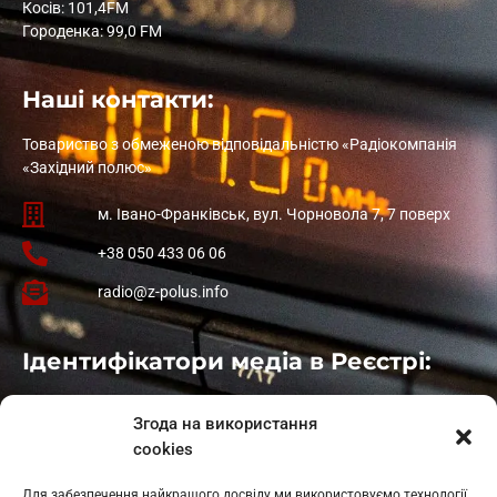
Косів: 101,4FM
Городенка: 99,0 FM
Наші контакти:
Товариство з обмеженою відповідальністю «Радіокомпанія
«Західний полюс»
м. Івано-Франківськ, вул. Чорновола 7, 7 поверх
+38 050 433 06 06
radio@z-polus.info
Ідентифікатори медіа в Реєстрі:
Івано-Франківськ
: L11-00661
Згода на використання
Калуш
: L11-01410
cookies
Рогатин
: L11-01801
Яблуниця
: L11-01720
Для забезпечення найкращого досвіду ми використовуємо технології,