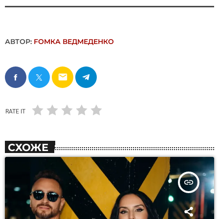
АВТОР:
FОMКА ВЕДМЕДЕНКО
email
RATE IT
СХОЖЕ
insert_link