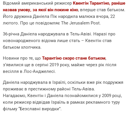
Відомий американський режисер
Квентін Тарантіно, раніше
назвав умову, за якої він покине кіно
, вперше став батьком.
Його дружина Даніела Пік народила малюка вчора, 22
лютого. Про це повідомляє The Jerusalem Post.
36-річна Даніела народжувала в Тель-Авіві. Наразі про
новонародженого відома лише стать – Квентін став
батьком хлопчика.
Новини про те, що
Тарантіно скоро стане батьком
,
з’явилися ще в серпні 2019 року, майже через рік після
весілля в Лос-Анджелесі.
Даніела народжувала в Ізраїлі, оскільки вже рік подружжя
проживає в престижному районі Тель-Авіва.
Нагадаємо, Квентін і Даніела познайомилися у 2009 році,
коли режисер відвідав Ізраїль в рамках рекламного туру
фільму “Безславні виродки”.