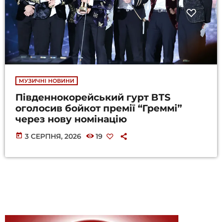
МУЗИЧНІ НОВИНИ
Південнокорейський гурт BTS
оголосив бойкот премії “Греммі”
через нову номінацію
today
3 СЕРПНЯ, 2026
19