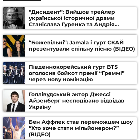
“Дисидент”: Вийшов трейлер
української історичної драми
Станіслава Гуренка та Андрія
Алфьорова (ВІДЕО)
“Божевільні”: Jamala і гурт СКАЙ
презентували спільну пісню (ВІДЕО)
Південнокорейський гурт BTS
оголосив бойкот премії “Греммі”
через нову номінацію
Голлівудський актор Джессі
Айзенберг несподівано відвідав
Україну
Бен Аффлек став переможцем шоу
“Хто хоче стати мільйонером?”
(ВІДЕО)