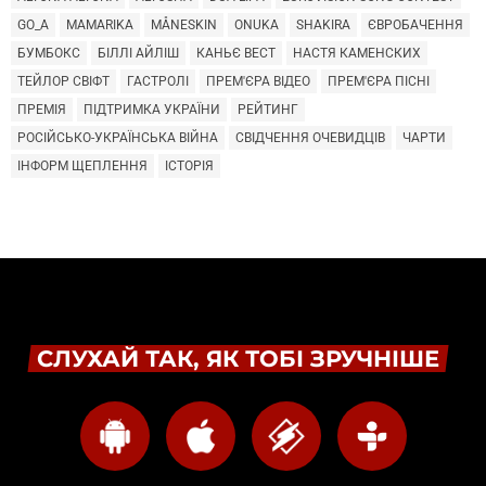
GO_A
MAMARIKA
MÅNESKIN
ONUKA
SHAKIRA
ЄВРОБАЧЕННЯ
БУМБОКС
БІЛЛІ АЙЛІШ
КАНЬЄ ВЕСТ
НАСТЯ КАМЕНСКИХ
ТЕЙЛОР СВІФТ
ГАСТРОЛІ
ПРЕМ'ЄРА ВІДЕО
ПРЕМ'ЄРА ПІСНІ
ПРЕМІЯ
ПІДТРИМКА УКРАЇНИ
РЕЙТИНГ
РОСІЙСЬКО-УКРАЇНСЬКА ВІЙНА
СВІДЧЕННЯ ОЧЕВИДЦІВ
ЧАРТИ
ІНФОРМ ЩЕПЛЕННЯ
ІСТОРІЯ
СЛУХАЙ ТАК, ЯК ТОБІ ЗРУЧНІШЕ