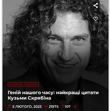
МУЗИЧНІ НОВИНИ
Геній нашого часу: найкращі цитати
Кузьми Скрябіна
today
5 ЛЮТОГО, 2023
21975
107