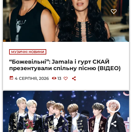
МУЗИЧНІ НОВИНИ
“Божевільні”: Jamala і гурт СКАЙ
презентували спільну пісню (ВІДЕО)
today
4 СЕРПНЯ, 2026
13
insert_link