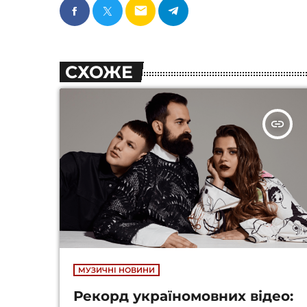
email
СХОЖЕ
insert_link
МУЗИЧНІ НОВИНИ
Рекорд україномовних відео: