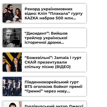
Рекорд україномовних
відео: Кліп “Плакала” гурту
KAZKA набрав 500 млн
переглядів на YouTube
“Дисидент”: Вийшов
трейлер української
історичної драми
Станіслава Гуренка та
Андрія Алфьорова (ВІДЕО)
“Божевільні”: Jamala і гурт
СКАЙ презентували
спільну пісню (ВІДЕО)
Південнокорейський гурт
BTS оголосив бойкот премії
“Греммі” через нову
номінацію
Голлівудський актор Джессі