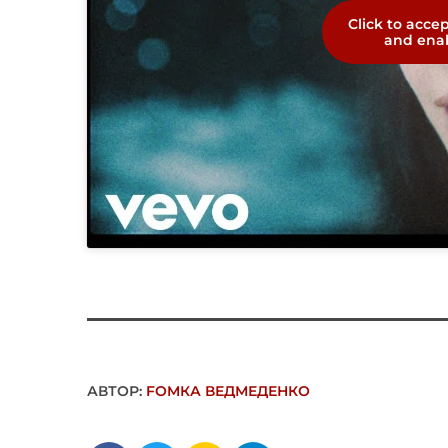
Click to acce
and enab
АВТОР:
FОMКА ВЕДМЕДЕНКО