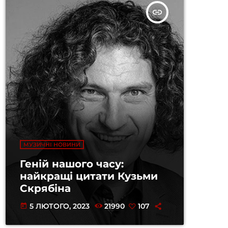
insert_link
МУЗИЧНІ НОВИНИ
Геній нашого часу:
найкращі цитати Кузьми
Скрябіна
5 ЛЮТОГО, 2023
21990
107
today