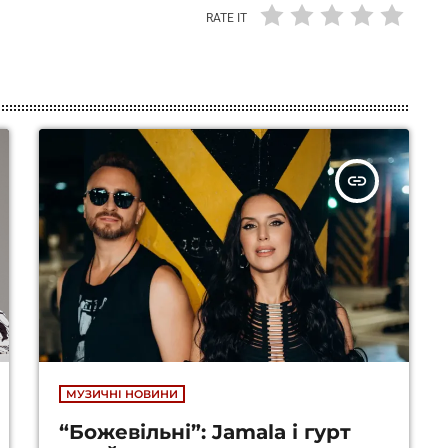
RATE IT
insert_link
МУЗИЧНІ НОВИНИ
“Божевільні”: Jamala і гурт