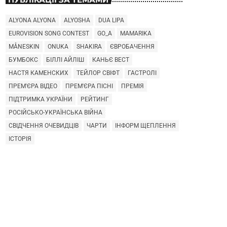
ALYONA ALYONA
ALYOSHA
DUA LIPA
EUROVISION SONG CONTEST
GO_A
MAMARIKA
MÅNESKIN
ONUKA
SHAKIRA
ЄВРОБАЧЕННЯ
БУМБОКС
БІЛЛІ АЙЛІШ
КАНЬЄ ВЕСТ
НАСТЯ КАМЕНСКИХ
ТЕЙЛОР СВІФТ
ГАСТРОЛІ
ПРЕМ'ЄРА ВІДЕО
ПРЕМ'ЄРА ПІСНІ
ПРЕМІЯ
ПІДТРИМКА УКРАЇНИ
РЕЙТИНГ
РОСІЙСЬКО-УКРАЇНСЬКА ВІЙНА
СВІДЧЕННЯ ОЧЕВИДЦІВ
ЧАРТИ
ІНФОРМ ЩЕПЛЕННЯ
ІСТОРІЯ