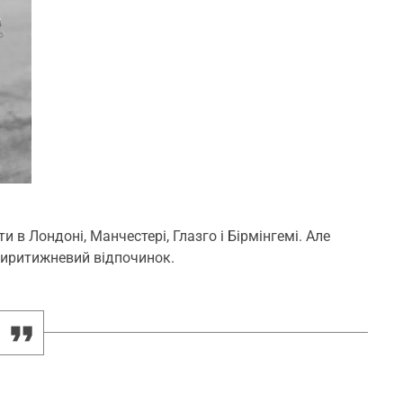
в Лондоні, Манчестері, Глазго і Бірмінгемі. Але
отиритижневий відпочинок.