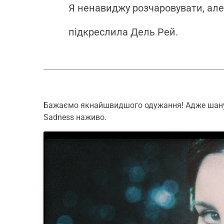
Я ненавиджу розчаровувати, але
підкреслила Дель Рей.
Бажаємо якнайшвидшого одужання! Адже шану
Sadness наживо.