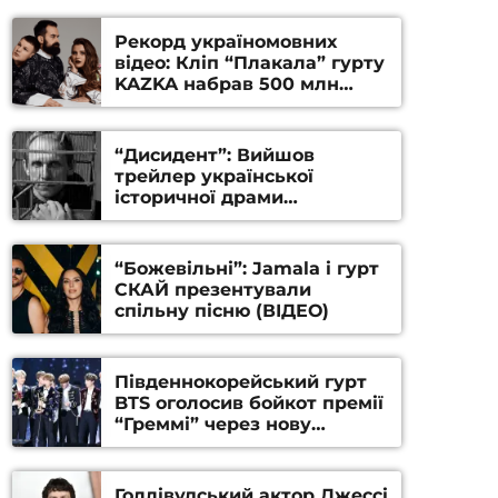
Рекорд україномовних
відео: Кліп “Плакала” гурту
KAZKA набрав 500 млн
переглядів на YouTube
“Дисидент”: Вийшов
трейлер української
історичної драми
Станіслава Гуренка та
Андрія Алфьорова (ВІДЕО)
“Божевільні”: Jamala і гурт
СКАЙ презентували
спільну пісню (ВІДЕО)
Південнокорейський гурт
BTS оголосив бойкот премії
“Греммі” через нову
номінацію
Голлівудський актор Джессі