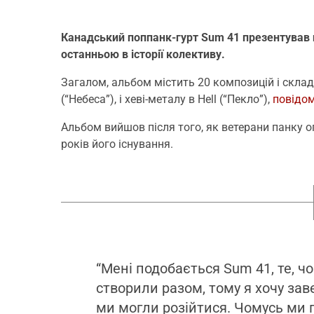
Канадський поппанк-гурт Sum 41 презентував н
останньою в історії колективу.
Загалом, альбом містить 20 композицій і склад
(“Небеса”), і хеві-металу в Hell (“Пекло”),
повідо
Альбом вийшов після того, як ветерани панку ог
років його існування.
“Мені подобається Sum 41, те, ч
створили разом, тому я хочу зав
ми могли розійтися. Чомусь ми