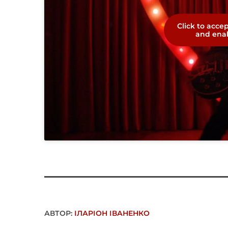
Click to acce
and enab
АВТОР:
ІЛАРІОН ІВАНЕНКО