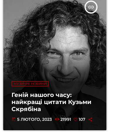
insert_link
МУЗИЧНІ НОВИНИ
Геній нашого часу:
найкращі цитати Кузьми
Скрябіна
5 ЛЮТОГО, 2023
21991
107
today