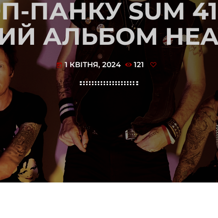
П-ПАНКУ SUM 4
Й АЛЬБОМ HEAVE
1 КВІТНЯ, 2024
121
today