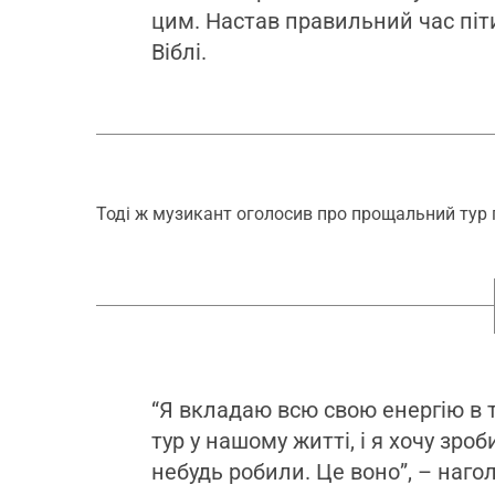
цим. Настав правильний час піти
Віблі.
Тоді ж музикант оголосив про прощальний тур г
“Я вкладаю всю свою енергію в 
тур у нашому житті, і я хочу зро
небудь робили. Це воно”, – нагол