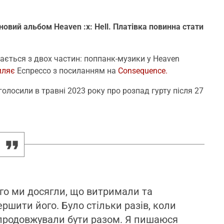
овий альбом Heaven :x: Hell. Платівка повинна стати
ається з двох частин: поппанк-музики у Heaven
мляє
Еспрессо з посиланням на
Consequence.
олосили в травні 2023 року про розпад гурту після 27
ого ми досягли, що витримали та
ершити його. Було стільки разів, коли
 продовжували бути разом. Я пишаюся