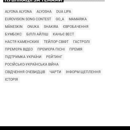
ALYONA ALYONA
ALYOSHA
DUA LIPA
EUROVISION SONG CONTEST
GO_A
MAMARIKA
MÅNESKIN
ONUKA
SHAKIRA
ЄВРОБАЧЕННЯ
БУМБОКС
БІЛЛІ АЙЛІШ
КАНЬЄ ВЕСТ
НАСТЯ КАМЕНСКИХ
ТЕЙЛОР СВІФТ
ГАСТРОЛІ
ПРЕМ'ЄРА ВІДЕО
ПРЕМ'ЄРА ПІСНІ
ПРЕМІЯ
ПІДТРИМКА УКРАЇНИ
РЕЙТИНГ
РОСІЙСЬКО-УКРАЇНСЬКА ВІЙНА
СВІДЧЕННЯ ОЧЕВИДЦІВ
ЧАРТИ
ІНФОРМ ЩЕПЛЕННЯ
ІСТОРІЯ