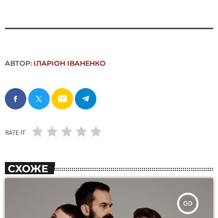
АВТОР:
ІЛАРІОН ІВАНЕНКО
email
RATE IT
СХОЖЕ
insert_link