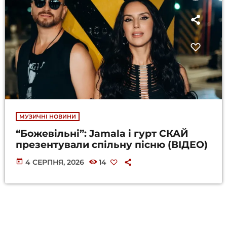
МУЗИЧНІ НОВИНИ
“Божевільні”: Jamala і гурт СКАЙ
презентували спільну пісню (ВІДЕО)
today
4 СЕРПНЯ, 2026
14