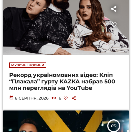
МУЗИЧНІ НОВИНИ
Рекорд україномовних відео: Кліп
“Плакала” гурту KAZKA набрав 500
млн переглядів на YouTube
today
6 СЕРПНЯ, 2026
16
insert_link