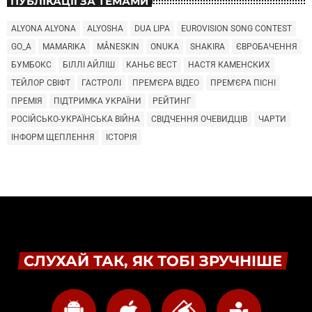
ПУБЛІКАЦІЇ ЗА ТЕМАМИ
ALYONA ALYONA
ALYOSHA
DUA LIPA
EUROVISION SONG CONTEST
GO_A
MAMARIKA
MÅNESKIN
ONUKA
SHAKIRA
ЄВРОБАЧЕННЯ
БУМБОКС
БІЛЛІ АЙЛІШ
КАНЬЄ ВЕСТ
НАСТЯ КАМЕНСКИХ
ТЕЙЛОР СВІФТ
ГАСТРОЛІ
ПРЕМ'ЄРА ВІДЕО
ПРЕМ'ЄРА ПІСНІ
ПРЕМІЯ
ПІДТРИМКА УКРАЇНИ
РЕЙТИНГ
РОСІЙСЬКО-УКРАЇНСЬКА ВІЙНА
СВІДЧЕННЯ ОЧЕВИДЦІВ
ЧАРТИ
ІНФОРМ ЩЕПЛЕННЯ
ІСТОРІЯ
СЛУХАЙ ТАК, ЯК ТОБІ ЗРУЧНІШЕ