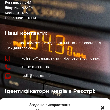
Рогатин
: 97,5FM
Яблуниця
: 92,4FM
Косів: 101,4FM
Городенка: 99,0 FM
Наші контакти:
Товариство з обмеженою відповідальністю «Радіокомпанія
«Західний полюс»
м. Івано-Франківськ, вул. Чорновола 7, 7 поверх
+38 050 433 06 06
radio@z-polus.info
Ідентифікатори медіа в Реєстрі:
Івано-Франківськ
: L11-00661
Згода на використання
Калуш
: L11-01410