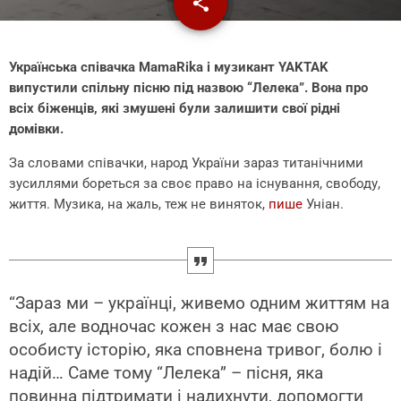
share
email
Українська співачка MamaRika і музикант YAKTAK
випустили спільну пісню під назвою “Лелека”. Вона про
всіх біженців, які змушені були залишити свої рідні
домівки.
За словами співачки, народ України зараз титанічними
зусиллями бореться за своє право на існування, свободу,
життя. Музика, на жаль, теж не виняток,
пише
Уніан.
“Зараз ми – українці, живемо одним життям на
всіх, але водночас кожен з нас має свою
особисту історію, яка сповнена тривог, болю і
надій… Саме тому “Лелека” – пісня, яка
повинна підтримати і надихнути, допомогти