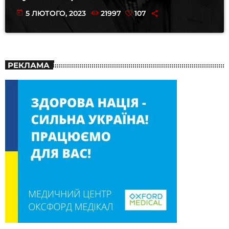
today
5 ЛЮТОГО, 2023
21997
107
РЕКЛАМА