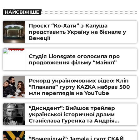
НАЙСВІЖІШЕ
Проєкт “Ко-Хати” з Калуша
представить Україну на бієнале у
Венеції
Студія Lionsgate оголосила про
продовження фільму “Майкл”
Рекорд україномовних відео: Кліп
“Плакала” гурту KAZKA набрав 500
млн переглядів на YouTube
“Дисидент”: Вийшов трейлер
української історичної драми
Станіслава Гуренка та Андрія
Алфьорова (ВІДЕО)
“Божевільні”: Jamala і гурт СКАЙ