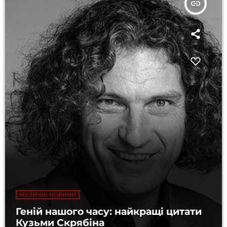
insert_link
МУЗИЧНІ НОВИНИ
Геній нашого часу: найкращі цитати
Кузьми Скрябіна