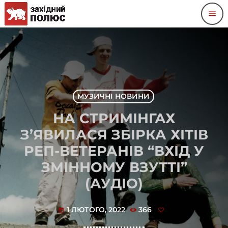
menu
МУЗИЧНІ НОВИНИ
НА СТРИМІНГАХ
З’ЯВИЛАСЯ ЗБІРКА ХІТІВ
РЕП-ВЕТЕРАНІВ “ВХІД У
ЗМІННОМУ ВЗУТТІ”
(АУДІО)
1 ЛЮТОГО, 2022
366
today