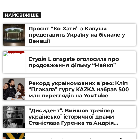
НАЙСВІЖІШЕ
Проєкт “Ко-Хати” з Калуша
представить Україну на бієнале у
Венеції
Студія Lionsgate оголосила про
продовження фільму “Майкл”
Рекорд україномовних відео: Кліп
“Плакала” гурту KAZKA набрав 500
млн переглядів на YouTube
“Дисидент”: Вийшов трейлер
української історичної драми
Станіслава Гуренка та Андрія
Алфьорова (ВІДЕО)