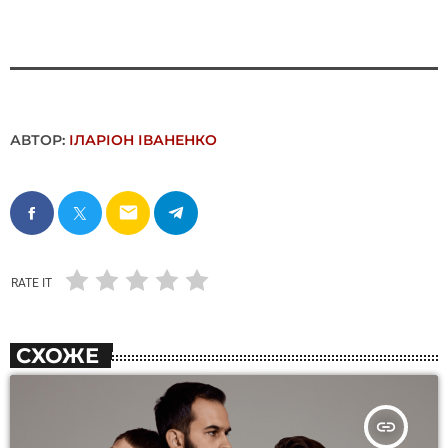
АВТОР:
ІЛАРІОН ІВАНЕНКО
email
RATE IT
СХОЖЕ
insert_link