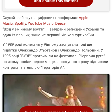
and enable this content
Слухайте збірку на цифрових платформах:
Apple
Music
,
Spotify
,
YouTube Music
,
Deezer
.
“Вхід у змінному взутті” — ветерани реп-сцени України та
один із перших, якщо не перший хіп-хоп-гурт країни.
У 1989 році колектив у Рівному заснували тоді ще
підлітки Олександр Стьоганов і Олександр Польовий. У
1995 році “ВУЗВ” прогриміли на фестивалі “Червона рута”,
на якому посіли перше місце, а наступного року підписали
контракт із агенцією “Територія А”.