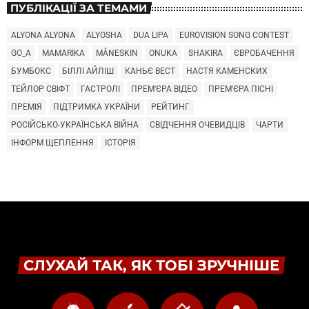
ПУБЛІКАЦІЇ ЗА ТЕМАМИ
ALYONA ALYONA
ALYOSHA
DUA LIPA
EUROVISION SONG CONTEST
GO_A
MAMARIKA
MÅNESKIN
ONUKA
SHAKIRA
ЄВРОБАЧЕННЯ
БУМБОКС
БІЛЛІ АЙЛІШ
КАНЬЄ ВЕСТ
НАСТЯ КАМЕНСКИХ
ТЕЙЛОР СВІФТ
ГАСТРОЛІ
ПРЕМ'ЄРА ВІДЕО
ПРЕМ'ЄРА ПІСНІ
ПРЕМІЯ
ПІДТРИМКА УКРАЇНИ
РЕЙТИНГ
РОСІЙСЬКО-УКРАЇНСЬКА ВІЙНА
СВІДЧЕННЯ ОЧЕВИДЦІВ
ЧАРТИ
ІНФОРМ ЩЕПЛЕННЯ
ІСТОРІЯ
СЛУХАЙ ТАК, ЯК ТОБІ ЗРУЧНІШЕ