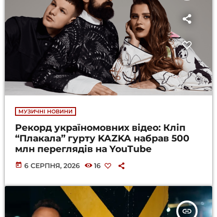
МУЗИЧНІ НОВИНИ
Рекорд україномовних відео: Кліп
“Плакала” гурту KAZKA набрав 500
млн переглядів на YouTube
today
6 СЕРПНЯ, 2026
16
insert_link