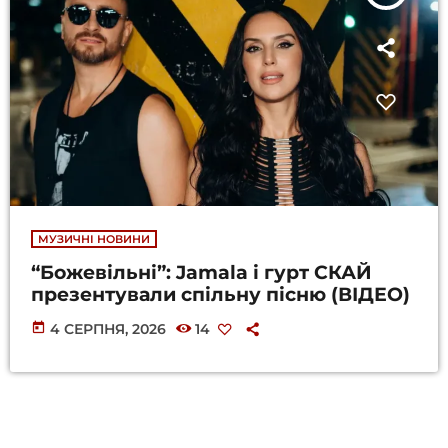
МУЗИЧНІ НОВИНИ
“Божевільні”: Jamala і гурт СКАЙ
презентували спільну пісню (ВІДЕО)
today
4 СЕРПНЯ, 2026
14