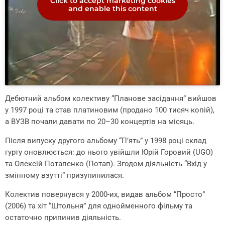
Click to accept marketing cookies
and enable this content
Дебютний альбом колективу “Планове засідання” вийшов
у 1997 році та став платиновим (продано 100 тисяч копій),
а ВУЗВ почали давати по 20–30 концертів на місяць.
Після випуску другого альбому “П’ять” у 1998 році склад
гурту оновлюється: до нього увійшли Юрій Горовий (UGO)
та Олексій Потапенко (Потап). Згодом діяльність “Вхід у
змінному взутті” призупинилася.
Колектив повернувся у 2000-их, видав альбом “Просто”
(2006) та хіт “Штольня” для однойменного фільму та
остаточно припинив діяльність.