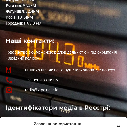
Рогатин
: 97,5FM
Яблуниця
: 92,4FM
Косів: 101,4FM
Городенка: 99,0 FM
Наші контакти:
Товариство з обмеженою відповідальністю «Радіокомпанія
«Західний полюс»
м. Івано-Франківськ, вул. Чорновола 7, 7 поверх
+38 050 433 06 06
radio@z-polus.info
Ідентифікатори медіа в Реєстрі:
Івано-Франківськ
: L11-00661
Згода на використання
Калуш
: L11-01410