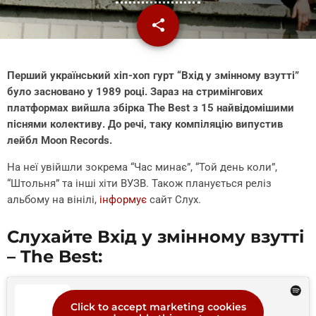
share
email
Перший український хіп-хоп гурт “Вхід у змінному взутті”
було засновано у 1989 році. Зараз на стримінгових
платформах вийшла збірка The Best з 15 найвідомішими
піснями колективу. До речі, таку компіляцію випустив
лейбл Moon Records.
На неї увійшли зокрема “Час минає”, “Той день коли”,
“Штольня” та інші хіти ВУЗВ. Також планується реліз
альбому на вінілі,
інформує
сайт Слух.
Слухайте Вхід у змінному взутті
– The Best:
Click to accept marketing cookies