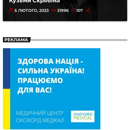
Кузьми Скрябіна
today
5 ЛЮТОГО, 2023
21996
107
РЕКЛАМА