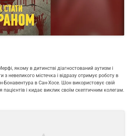
ерфі, якому в дитинстві діагностований аутизм і
и з невеликого містечка і відразу отримує роботу в
ан-Бонавентура в Сан-Хосе. Шон використовує свій
 пацієнтів і кидає виклик своїм скептичним колегам.