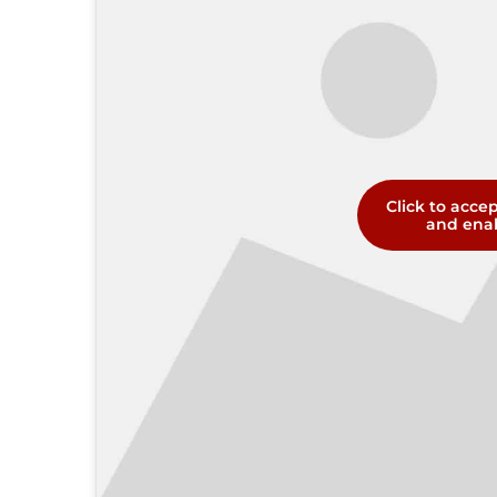
Click to acce
and enab