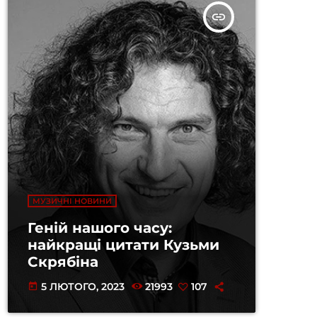
insert_link
МУЗИЧНІ НОВИНИ
Геній нашого часу:
найкращі цитати Кузьми
Скрябіна
5 ЛЮТОГО, 2023
21993
107
today