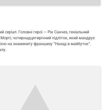
й серіал. Головні герої — Рік Санчез, геніальний
к Морті, чотирнадцятирічний підліток, який мандрує
одією на знамениту франшизу “Назад в майбутнє”.
алу.