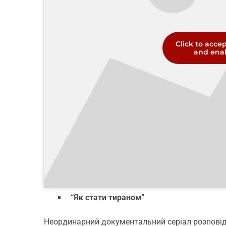
Click to acce
and enab
“Як стати тираном”
Неординарний документальний серіал розповідає 