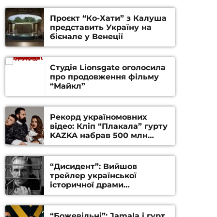
Проєкт “Ко-Хати” з Калуша
представить Україну на
бієнале у Венеції
Студія Lionsgate оголосила
про продовження фільму
“Майкл”
Рекорд україномовних
відео: Кліп “Плакала” гурту
KAZKA набрав 500 млн
переглядів на YouTube
“Дисидент”: Вийшов
трейлер української
історичної драми
Станіслава Гуренка та
Андрія Алфьорова (ВІДЕО)
“Божевільні”: Jamala і гурт