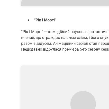
“Рік і Морті”
“Рік і Морті” — комедійний науково-фантастични
вчений, що страждає на алкоголізм, і його ону
разом з дідусем. Анімаційний серіал став пар
Нещодавно відбулася прем’єра 5-го сезону сері