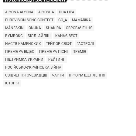
ALYONA ALYONA
ALYOSHA
DUA LIPA
EUROVISION SONG CONTEST
GO_A
MAMARIKA
MÅNESKIN
ONUKA
SHAKIRA
ЄВРОБАЧЕННЯ
БУМБОКС
БІЛЛІ АЙЛІШ
КАНЬЄ ВЕСТ
НАСТЯ КАМЕНСКИХ
ТЕЙЛОР СВІФТ
ГАСТРОЛІ
ПРЕМ'ЄРА ВІДЕО
ПРЕМ'ЄРА ПІСНІ
ПРЕМІЯ
ПІДТРИМКА УКРАЇНИ
РЕЙТИНГ
РОСІЙСЬКО-УКРАЇНСЬКА ВІЙНА
СВІДЧЕННЯ ОЧЕВИДЦІВ
ЧАРТИ
ІНФОРМ ЩЕПЛЕННЯ
ІСТОРІЯ