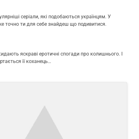
лярніші серіали, які подобаються українцям. У
же точно ти для себе знайдеш що подивитися.
окидають яскраві еротичні спогади про колишнього. І
ертається її коханець…