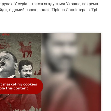
х руках. У серіалі також згадується Україна, зокрема
йдж, відомий своєю роллю Тіріона Ланністера в “Грі
pt marketing cookies
le this content