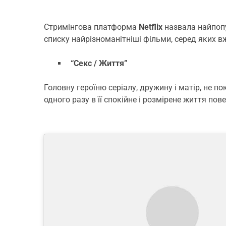
Стримінгова платформа
Netflix
назвала найпопу
списку найрізноманітніші фільми, серед яких в
“Секс / Життя”
Головну героїню серіалу, дружину і матір, не п
одного разу в її спокійне і розмірене життя пов