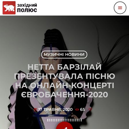
menu
МУЗИЧНІ НОВИНИ
НЕТТА БАРЗІЛАЙ
ПРЕЗЕНТУВАЛА ПІСНЮ
НА ОНЛАЙН-КОНЦЕРТІ
ЄВРОБАЧЕННЯ-2020
17 ТРАВНЯ, 2020
65
today