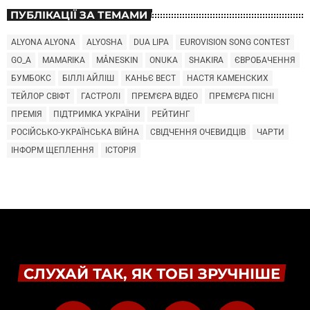
ПУБЛІКАЦІЇ ЗА ТЕМАМИ
ALYONA ALYONA
ALYOSHA
DUA LIPA
EUROVISION SONG CONTEST
GO_A
MAMARIKA
MÅNESKIN
ONUKA
SHAKIRA
ЄВРОБАЧЕННЯ
БУМБОКС
БІЛЛІ АЙЛІШ
КАНЬЄ ВЕСТ
НАСТЯ КАМЕНСКИХ
ТЕЙЛОР СВІФТ
ГАСТРОЛІ
ПРЕМ'ЄРА ВІДЕО
ПРЕМ'ЄРА ПІСНІ
ПРЕМІЯ
ПІДТРИМКА УКРАЇНИ
РЕЙТИНГ
РОСІЙСЬКО-УКРАЇНСЬКА ВІЙНА
СВІДЧЕННЯ ОЧЕВИДЦІВ
ЧАРТИ
ІНФОРМ ЩЕПЛЕННЯ
ІСТОРІЯ
СЛУХАЙ ТАК, ЯК ТОБІ ЗРУЧНІШЕ