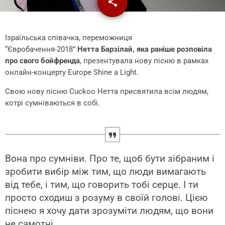
share
email
Ізраїльська співачка, переможниця
“Євробачення-2018”
Нетта Барзілай, яка раніше розповіла
про свого бойфренда
, презентувала нову пісню в рамках
онлайн-концерту Europe Shine a Light.
Свою нову пісню Cuckoo Нетта присвятила всім людям,
котрі сумніваються в собі.
Вона про сумніви. Про те, щоб бути зібраним і
зробити вибір між тим, що люди вимагають
від тебе, і тим, що говорить тобі серце. І ти
просто сходиш з розуму в своїй голові. Цією
піснею я хочу дати зрозуміти людям, що вони
не самотні