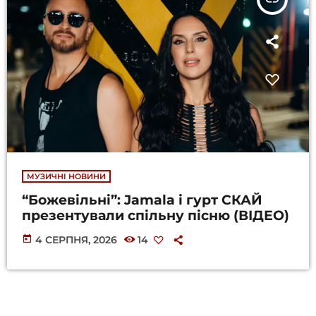
МУЗИЧНІ НОВИНИ
“Божевільні”: Jamala і гурт СКАЙ
презентували спільну пісню (ВІДЕО)
today
4 СЕРПНЯ, 2026
14