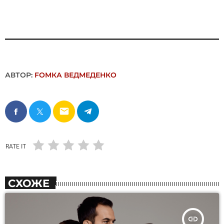
АВТОР:
FОMКА ВЕДМЕДЕНКО
email
RATE IT
СХОЖЕ
insert_link