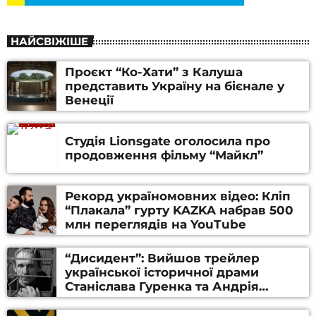
НАЙСВІЖІШЕ
Проєкт “Ко-Хати” з Калуша
представить Україну на бієнале у
Венеції
Студія Lionsgate оголосила про
продовження фільму “Майкл”
Рекорд україномовних відео: Кліп
“Плакала” гурту KAZKA набрав 500
млн переглядів на YouTube
“Дисидент”: Вийшов трейлер
української історичної драми
Станіслава Гуренка та Андрія
Алфьорова (ВІДЕО)