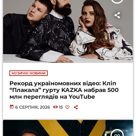
МУЗИЧНІ НОВИНИ
Рекорд україномовних відео: Кліп
“Плакала” гурту KAZKA набрав 500
млн переглядів на YouTube
today
6 СЕРПНЯ, 2026
15
insert_link