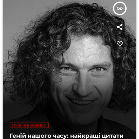
insert_link
МУЗИЧНІ НОВИНИ
Геній нашого часу: найкращі цитати