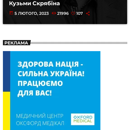
Кузьми Скрябіна
today
5 ЛЮТОГО, 2023
21996
107
РЕКЛАМА