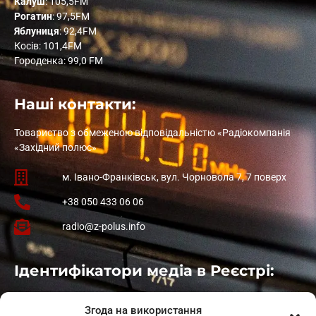
Калуш
: 105,5FM
Рогатин
: 97,5FM
Яблуниця
: 92,4FM
Косів: 101,4FM
Городенка: 99,0 FM
Наші контакти:
Товариство з обмеженою відповідальністю «Радіокомпанія
«Західний полюс»
м. Івано-Франківськ, вул. Чорновола 7, 7 поверх
+38 050 433 06 06
radio@z-polus.info
Ідентифікатори медіа в Реєстрі:
Івано-Франківськ
: L11-00661
Згода на використання
Калуш
: L11-01410