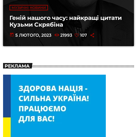
МУЗИЧНІ НОВИНИ
Геній нашого часу: найкращі цитати
Кузьми Скрябіна
today
5 ЛЮТОГО, 2023
21993
107
РЕКЛАМА