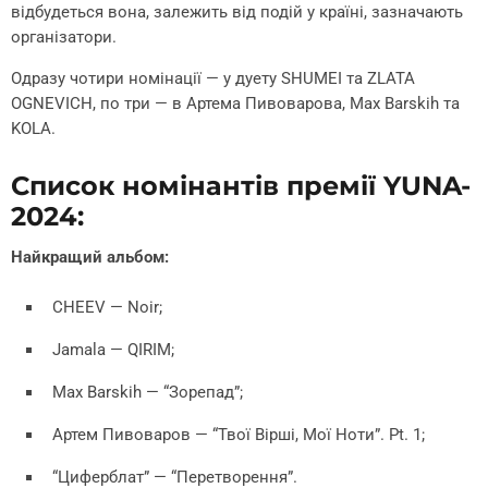
відбудеться вона, залежить від подій у країні, зазначають
організатори.
Одразу чотири номінації — у дуету SHUMEI та ZLATA
OGNEVICH, по три — в Артема Пивоварова, Max Barskih та
KOLA.
Список номінантів премії YUNA-
2024:
Найкращий альбом:
CHEEV — Noir;
Jamala — QIRIM;
Max Barskih — “Зорепад”;
Артем Пивоваров — “Твої Вірші, Мої Ноти”. Pt. 1;
“Циферблат” — “Перетворення”.