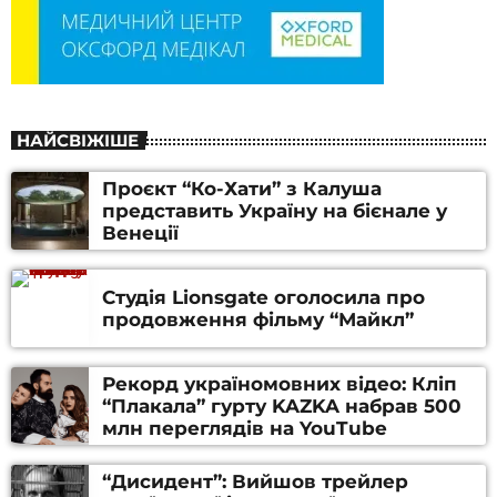
НАЙСВІЖІШЕ
Проєкт “Ко-Хати” з Калуша
представить Україну на бієнале у
Венеції
Студія Lionsgate оголосила про
продовження фільму “Майкл”
Рекорд україномовних відео: Кліп
“Плакала” гурту KAZKA набрав 500
млн переглядів на YouTube
“Дисидент”: Вийшов трейлер