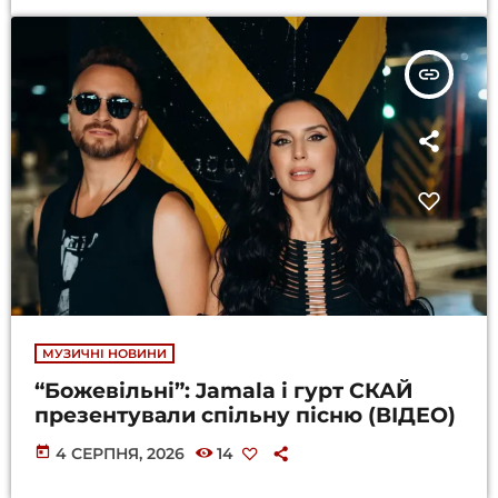
insert_link
МУЗИЧНІ НОВИНИ
“Божевільні”: Jamala і гурт СКАЙ
презентували спільну пісню (ВІДЕО)
today
4 СЕРПНЯ, 2026
14