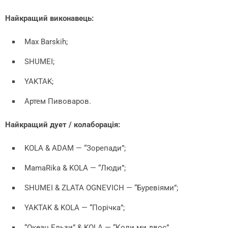
Найкращий виконавець:
Max Barskih;
SHUMEI;
YAKTAK;
Артем Пивоваров.
Найкращий дует / колаборація:
KOLA & ADAM — “Зорепади”;
MamaRika & KOLA — “Люди”;
SHUMEI & ZLATA OGNEVICH — “Буревіями”;
YAKTAK & KOLA — “Порічка”;
“Океан Ельзи” & KOLA — “Коли ми двоє”.