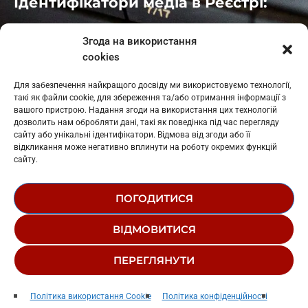
Ідентифікатори медіа в Реєстрі:
Івано-Франківськ
: L11-00661
Згода на використання
Калуш
: L11-01410
cookies
Рогатин
: L11-01801
Яблуниця
: L11-01720
Для забезпечення найкращого досвіду ми використовуємо технології,
Косів: L11-01805
такі як файли cookie, для збереження та/або отримання інформації з
Гарасимів: L11-02274
вашого пристрою. Надання згоди на використання цих технологій
дозволить нам обробляти дані, такі як поведінка під час перегляду
сайту або унікальні ідентифікатори. Відмова від згоди або її
відкликання може негативно вплинути на роботу окремих функцій
сайту.
ПОГОДИТИСЯ
© 1995-2026 РК «ЗАХІДНИЙ ПОЛЮС»
ВІДМОВИТИСЯ
ЛОГОТИП
РЕДАКЦІЙНИЙ СТАТУТ
ПЕРЕГЛЯНУТИ
СТРУКТУРА ВЛАСНОСТІ
Новини
play_arrow
keyboard_arrow_right
Політика використання Cookie
Політика конфіденційності