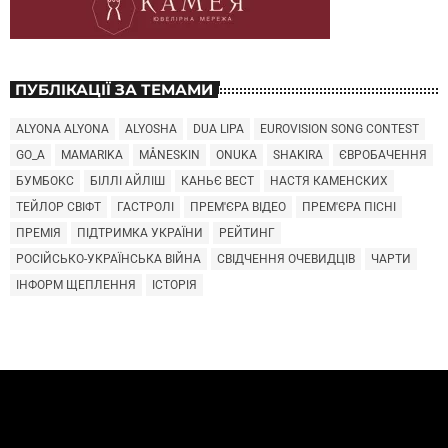
ПУБЛІКАЦІЇ ЗА ТЕМАМИ
ALYONA ALYONA
ALYOSHA
DUA LIPA
EUROVISION SONG CONTEST
GO_A
MAMARIKA
MÅNESKIN
ONUKA
SHAKIRA
ЄВРОБАЧЕННЯ
БУМБОКС
БІЛЛІ АЙЛІШ
КАНЬЄ ВЕСТ
НАСТЯ КАМЕНСКИХ
ТЕЙЛОР СВІФТ
ГАСТРОЛІ
ПРЕМ'ЄРА ВІДЕО
ПРЕМ'ЄРА ПІСНІ
ПРЕМІЯ
ПІДТРИМКА УКРАЇНИ
РЕЙТИНГ
РОСІЙСЬКО-УКРАЇНСЬКА ВІЙНА
СВІДЧЕННЯ ОЧЕВИДЦІВ
ЧАРТИ
ІНФОРМ ЩЕПЛЕННЯ
ІСТОРІЯ