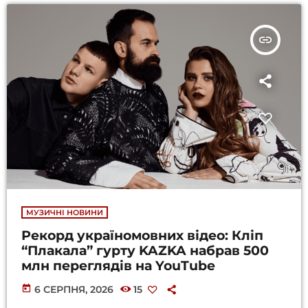
insert_link
МУЗИЧНІ НОВИНИ
Рекорд україномовних відео: Кліп
“Плакала” гурту KAZKA набрав 500
млн переглядів на YouTube
today
6 СЕРПНЯ, 2026
15