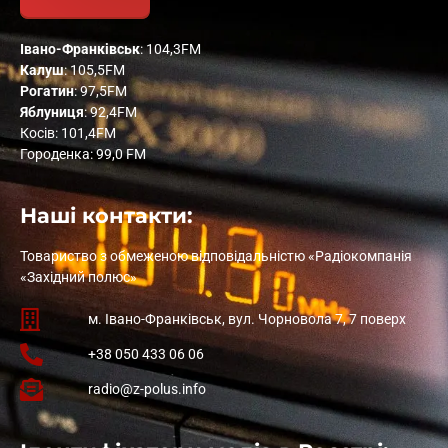
Івано-Франківськ
: 104,3FM
Калуш
: 105,5FM
Рогатин
: 97,5FM
Яблуниця
: 92,4FM
Косів: 101,4FM
Городенка: 99,0 FM
Наші контакти:
Товариство з обмеженою відповідальністю «Радіокомпанія
«Західний полюс»
м. Івано-Франківськ, вул. Чорновола 7, 7 поверх
+38 050 433 06 06
radio@z-polus.info