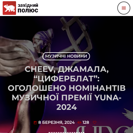
menu
МУЗИЧНІ НОВИНИ
CHEEV, ДЖАМАЛА,
“ЦИФЕРБЛАТ”:
ОГОЛОШЕНО НОМІНАНТІВ
МУЗИЧНОЇ ПРЕМІЇ YUNA-
2024
8 БЕРЕЗНЯ, 2024
128
today