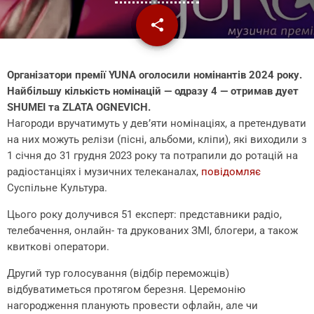
share
email
Організатори премії YUNA оголосили номінантів 2024 року.
Найбільшу кількість номінацій — одразу 4 — отримав дует
SHUMEI та ZLATA OGNEVICH.
Нагороди вручатимуть у дев’яти номінаціях, а претендувати
на них можуть релізи (пісні, альбоми, кліпи), які виходили з
1 січня до 31 грудня 2023 року та потрапили до ротацій на
радіостанціях і музичних телеканалах,
повідомляє
Суспільне Культура.
Цього року долучився 51 експерт: представники радіо,
телебачення, онлайн- та друкованих ЗМІ, блогери, а також
квиткові оператори.
Другий тур голосування (відбір переможців)
відбуватиметься протягом березня. Церемонію
нагородження планують провести офлайн, але чи