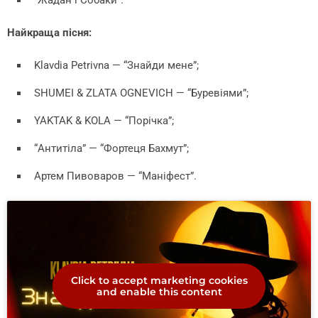
Найкраща пісня:
Klavdia Petrivna — “Знайди мене”;
SHUMEI & ZLATA OGNEVICH — “Буревіями”;
YAKTAK & KOLA — “Порічка”;
“Антитіла” — “Фортеця Бахмут”;
Артем Пивоваров — “Маніфест”.
Click to accept marketing cookies
and enable this content