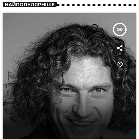
НАЙПОПУЛЯРНІШЕ
insert_link