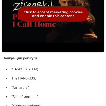
Click to accept marketing cookies
and enable this content
Найкращий рок-гурт:
KOZAK SYSTEM;
The HARDKISS;
“Антитіла”;
“Без обмежень”;
“Жадан і Собаки”.