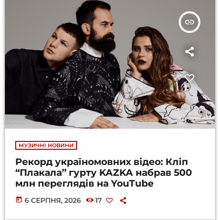
insert_link
МУЗИЧНІ НОВИНИ
Рекорд україномовних відео: Кліп
“Плакала” гурту KAZKA набрав 500
млн переглядів на YouTube
today
6 СЕРПНЯ, 2026
17