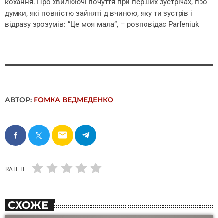
кохання. Про хвилюючі почуття при перших зустрічах, про
думки, які повністю зайняті дівчиною, яку ти зустрів і
відразу зрозумів: “Це моя мала”, – розповідає Parfeniuk.
АВТОР:
FОMКА ВЕДМЕДЕНКО
email
RATE IT
СХОЖЕ