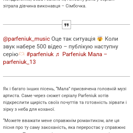
зіграла дівчина виконавця – Сімбочка.
@parfeniuk_music
Оце так ситуація
Коли
звук набере 500 відео – публікую наступну
серію
#parfeniuk
♬ Parfeniuk Мала –
parfeniuk_13
Як і багато інших пісень, “Мала” присвячена головній музі
артиста. Саме через сюжет серіалу Parfeniuk хотів
підкреслити щирість своїх почуттів та готовність зірвати і
зірку з неба для коханої.
“Можете вважати мене справжнім романтиком, але ця
пісня про ту саму закоханість, яка переростає у справжнє