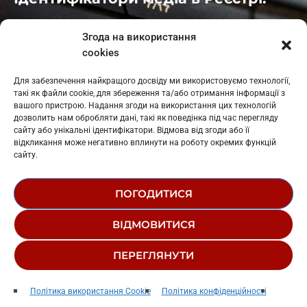
Івано-Франківськ
: L11-00661
Згода на використання
Калуш
: L11-01410
cookies
Рогатин
: L11-01801
Яблуниця
: L11-01720
Для забезпечення найкращого досвіду ми використовуємо технології,
Косів: L11-01805
такі як файли cookie, для збереження та/або отримання інформації з
Гарасимів: L11-02274
вашого пристрою. Надання згоди на використання цих технологій
дозволить нам обробляти дані, такі як поведінка під час перегляду
сайту або унікальні ідентифікатори. Відмова від згоди або її
відкликання може негативно вплинути на роботу окремих функцій
сайту.
ПОГОДИТИСЯ
© 1995-2026 РК «ЗАХІДНИЙ ПОЛЮС»
ВІДМОВИТИСЯ
ЛОГОТИП
РЕДАКЦІЙНИЙ СТАТУТ
ПЕРЕГЛЯНУТИ
СТРУКТУРА ВЛАСНОСТІ
Пристрасть
play_arrow
keyboard_arrow_right
Політика використання Cookie
Політика конфіденційності
Zlata Ognevich