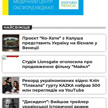
НАЙСВІЖІШЕ
Проєкт “Ко-Хати” з Калуша
представить Україну на бієнале у
Венеції
Студія Lionsgate оголосила про
продовження фільму “Майкл”
Рекорд україномовних відео: Кліп
“Плакала” гурту KAZKA набрав 500
млн переглядів на YouTube
“Дисидент”: Вийшов трейлер
української історичної драми