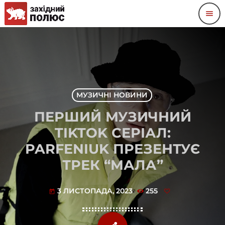
menu
МУЗИЧНІ НОВИНИ
ПЕРШИЙ МУЗИЧНИЙ
TIKTOK СЕРІАЛ:
PARFENIUK ПРЕЗЕНТУЄ
ТРЕК “МАЛА”
3 ЛИСТОПАДА, 2023
255
today