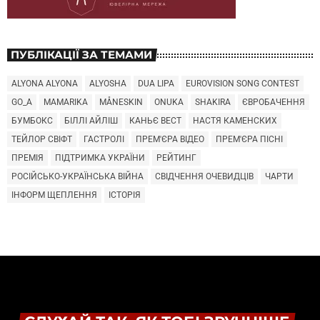
ПУБЛІКАЦІЇ ЗА ТЕМАМИ
ALYONA ALYONA
ALYOSHA
DUA LIPA
EUROVISION SONG CONTEST
GO_A
MAMARIKA
MÅNESKIN
ONUKA
SHAKIRA
ЄВРОБАЧЕННЯ
БУМБОКС
БІЛЛІ АЙЛІШ
КАНЬЄ ВЕСТ
НАСТЯ КАМЕНСКИХ
ТЕЙЛОР СВІФТ
ГАСТРОЛІ
ПРЕМ'ЄРА ВІДЕО
ПРЕМ'ЄРА ПІСНІ
ПРЕМІЯ
ПІДТРИМКА УКРАЇНИ
РЕЙТИНГ
РОСІЙСЬКО-УКРАЇНСЬКА ВІЙНА
СВІДЧЕННЯ ОЧЕВИДЦІВ
ЧАРТИ
ІНФОРМ ЩЕПЛЕННЯ
ІСТОРІЯ