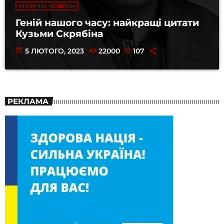
МУЗИЧНІ НОВИНИ
Геній нашого часу: найкращі цитати
Кузьми Скрябіна
today
5 ЛЮТОГО, 2023
22000
107
РЕКЛАМА