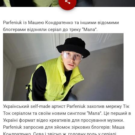
share
email
Parfeniuk із Машею Кондратенко та іншими відомими
блогерами відзняли серіал до треку “Мала”.
Український self-made артист Parfeniuk захопив мережу Тік
Ток серіалом та своїм новим синглом “Мала”. Це перший в
Україні формат відео креативів для просування музики.
Parfeniuk запросив для зйомок зіркових блогерів: Маша
Кондратенко, Сєва і звісно ж, головну роль у серіалі