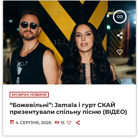
insert_link
МУЗИЧНІ НОВИНИ
“Божевільні”: Jamala і гурт СКАЙ
презентували спільну пісню (ВІДЕО)
today
4 СЕРПНЯ, 2026
15