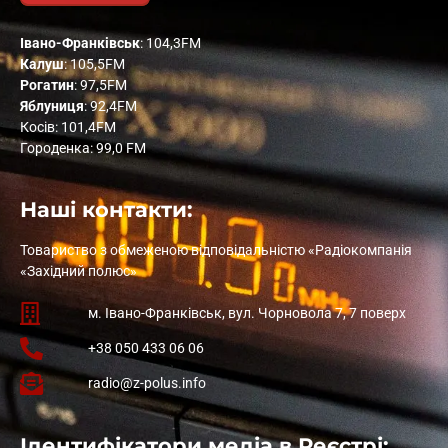
Івано-Франківськ
: 104,3FM
Калуш
: 105,5FM
Рогатин
: 97,5FM
Яблуниця
: 92,4FM
Косів: 101,4FM
Городенка: 99,0 FM
Наші контакти:
Товариство з обмеженою відповідальністю «Радіокомпанія
«Західний полюс»
м. Івано-Франківськ, вул. Чорновола 7, 7 поверх
+38 050 433 06 06
radio@z-polus.info
Ідентифікатори медіа в Реєстрі: