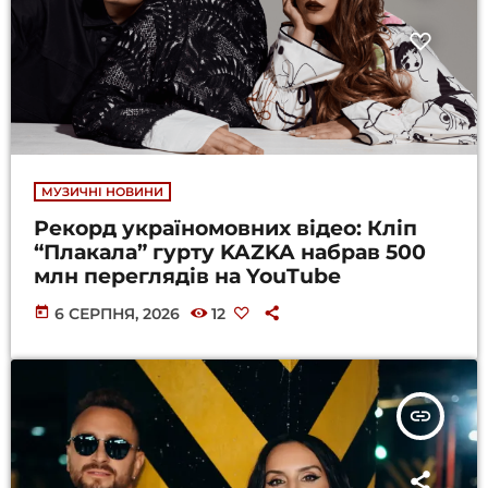
МУЗИЧНІ НОВИНИ
Рекорд україномовних відео: Кліп
“Плакала” гурту KAZKA набрав 500
млн переглядів на YouTube
today
6 СЕРПНЯ, 2026
12
insert_link