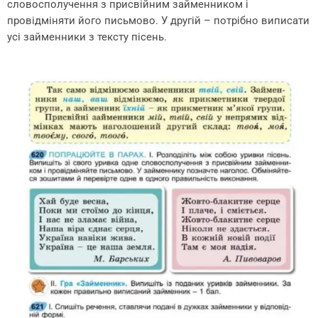
словосполучення з присвійним займенником і
провідміняти його письмово. У другій – потрібно виписати
усі займенники з тексту пісень.