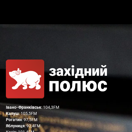
Івано-Франківськ
: 104,3FM
Калуш
: 105,5FM
Рогатин
: 97,5FM
Яблуниця
: 92,4FM
Косів: 101,4FM