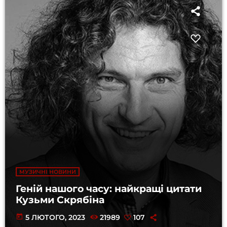
МУЗИЧНІ НОВИНИ
Геній нашого часу: найкращі цитати
Кузьми Скрябіна
today
5 ЛЮТОГО, 2023
21989
107