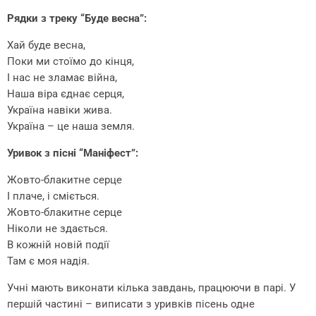
Рядки з треку “Буде весна”:
Хай буде весна,
Поки ми стоїмо до кінця,
І нас не зламає війна,
Наша віра єднає серця,
Україна навіки жива.
Україна – це наша земля.
Уривок з пісні “Маніфест”:
Жовто-блакитне серце
І плаче, і сміється.
Жовто-блакитне серце
Ніколи не здається.
В кожній новій події
Там є моя надія.
Учні мають виконати кілька завдань, працюючи в парі. У
першій частині – виписати з уривків пісень одне