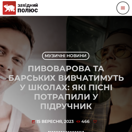
menu
МУЗИЧНІ НОВИНИ
ПИВОВАРОВА ТА
БАРСЬКИХ ВИВЧАТИМУТЬ
У ШКОЛАХ: ЯКІ ПІСНІ
ПОТРАПИЛИ У
ПІДРУЧНИК
15 ВЕРЕСНЯ, 2023
466
today