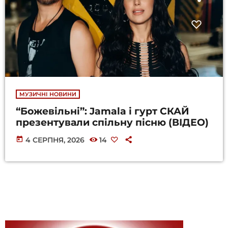
МУЗИЧНІ НОВИНИ
“Божевільні”: Jamala і гурт СКАЙ
презентували спільну пісню (ВІДЕО)
today
4 СЕРПНЯ, 2026
14