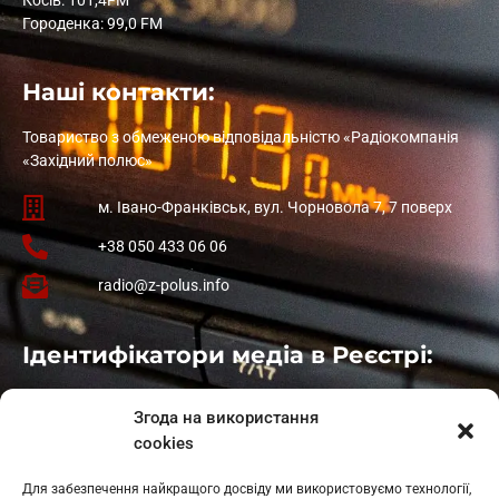
Городенка: 99,0 FM
Наші контакти:
Товариство з обмеженою відповідальністю «Радіокомпанія
«Західний полюс»
м. Івано-Франківськ, вул. Чорновола 7, 7 поверх
+38 050 433 06 06
radio@z-polus.info
Ідентифікатори медіа в Реєстрі:
Івано-Франківськ
: L11-00661
Згода на використання
Калуш
: L11-01410
cookies
Рогатин
: L11-01801
Яблуниця
: L11-01720
Для забезпечення найкращого досвіду ми використовуємо технології,
Косів: L11-01805