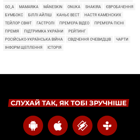
GO_A
MAMARIKA
MÅNESKIN
ONUKA
SHAKIRA
ЄВРОБАЧЕННЯ
БУМБОКС
БІЛЛІ АЙЛІШ
КАНЬЄ ВЕСТ
НАСТЯ КАМЕНСКИХ
ТЕЙЛОР СВІФТ
ГАСТРОЛІ
ПРЕМ'ЄРА ВІДЕО
ПРЕМ'ЄРА ПІСНІ
ПРЕМІЯ
ПІДТРИМКА УКРАЇНИ
РЕЙТИНГ
РОСІЙСЬКО-УКРАЇНСЬКА ВІЙНА
СВІДЧЕННЯ ОЧЕВИДЦІВ
ЧАРТИ
ІНФОРМ ЩЕПЛЕННЯ
ІСТОРІЯ
СЛУХАЙ ТАК, ЯК ТОБІ ЗРУЧНІШЕ