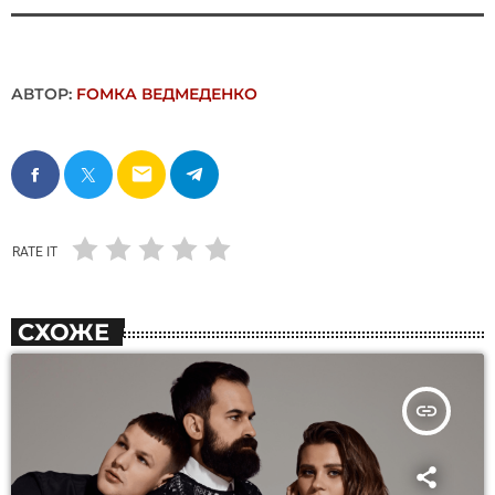
АВТОР:
FОMКА ВЕДМЕДЕНКО
email
RATE IT
СХОЖЕ
insert_link