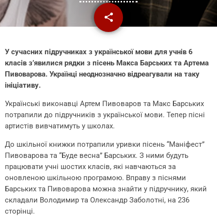
share
email
У сучасних підручниках з української мови для учнів 6
класів з’явилися рядки з пісень Макса Барських та Артема
Пивоварова. Українці неоднозначно відреагували на таку
ініціативу.
Українські виконавці Артем Пивоваров та Макс Барських
потрапили до підручників з української мови. Тепер пісні
артистів вивчатимуть у школах.
До шкільної книжки потрапили уривки пісень “Маніфест”
Пивоварова та “Буде весна” Барських. З ними будуть
працювати учні шостих класів, які навчаються за
оновленою шкільною програмою. Вправу з піснями
Барських та Пивоварова можна знайти у підручнику, який
складали Володимир та Олександр Заболотні, на 236
сторінці.