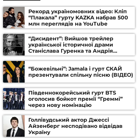
Рекорд україномовних відео: Кліп
“Плакала” гурту KAZKA набрав 500
млн переглядів на YouTube
“Дисидент”: Вийшов трейлер
української історичної драми
Станіслава Гуренка та Андрія
Алфьорова (ВІДЕО)
“Божевільні”: Jamala і гурт СКАЙ
презентували спільну пісню (ВІДЕО)
Південнокорейський гурт BTS
оголосив бойкот премії “Греммі”
через нову номінацію
Голлівудський актор Джессі
Айзенберг несподівано відвідав
Україну