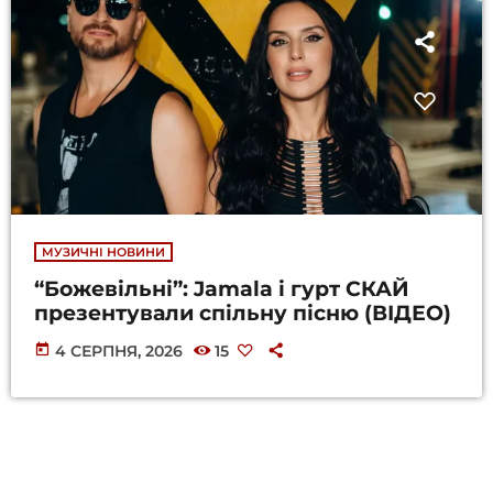
МУЗИЧНІ НОВИНИ
“Божевільні”: Jamala і гурт СКАЙ
презентували спільну пісню (ВІДЕО)
today
4 СЕРПНЯ, 2026
15