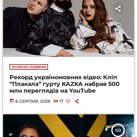
МУЗИЧНІ НОВИНИ
Рекорд україномовних відео: Кліп
“Плакала” гурту KAZKA набрав 500
млн переглядів на YouTube
today
6 СЕРПНЯ, 2026
17
insert_link