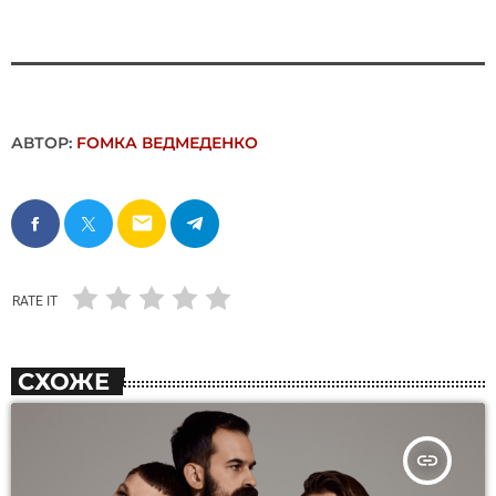
АВТОР:
FОMКА ВЕДМЕДЕНКО
email
RATE IT
СХОЖЕ
insert_link