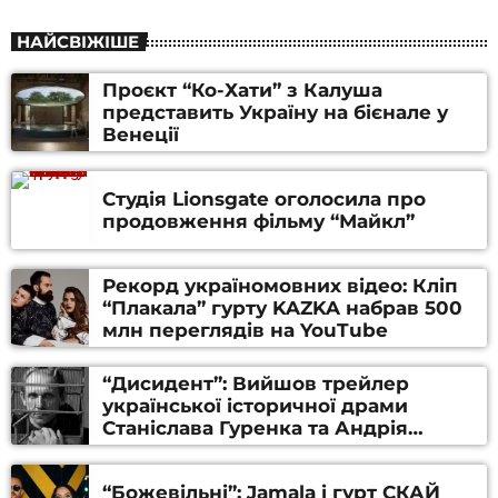
НАЙСВІЖІШЕ
Проєкт “Ко-Хати” з Калуша
представить Україну на бієнале у
Венеції
Студія Lionsgate оголосила про
продовження фільму “Майкл”
Рекорд україномовних відео: Кліп
“Плакала” гурту KAZKA набрав 500
млн переглядів на YouTube
“Дисидент”: Вийшов трейлер
української історичної драми
Станіслава Гуренка та Андрія
Алфьорова (ВІДЕО)
“Божевільні”: Jamala і гурт СКАЙ