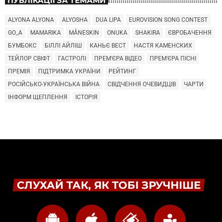
ПУБЛІКАЦІЇ ЗА ТЕМАМИ
ALYONA ALYONA
ALYOSHA
DUA LIPA
EUROVISION SONG CONTEST
GO_A
MAMARIKA
MÅNESKIN
ONUKA
SHAKIRA
ЄВРОБАЧЕННЯ
БУМБОКС
БІЛЛІ АЙЛІШ
КАНЬЄ ВЕСТ
НАСТЯ КАМЕНСКИХ
ТЕЙЛОР СВІФТ
ГАСТРОЛІ
ПРЕМ'ЄРА ВІДЕО
ПРЕМ'ЄРА ПІСНІ
ПРЕМІЯ
ПІДТРИМКА УКРАЇНИ
РЕЙТИНГ
РОСІЙСЬКО-УКРАЇНСЬКА ВІЙНА
СВІДЧЕННЯ ОЧЕВИДЦІВ
ЧАРТИ
ІНФОРМ ЩЕПЛЕННЯ
ІСТОРІЯ
СЛУХАЙ ТАК, ЯК ТОБІ ЗРУЧНІШЕ