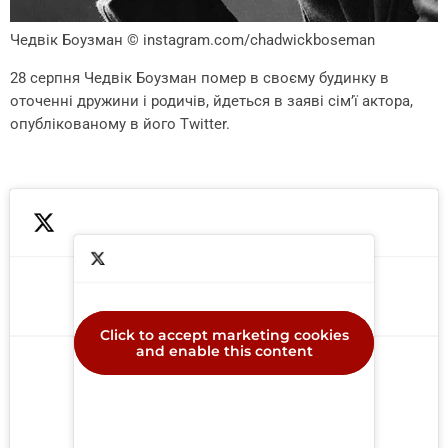
Чедвік Боузман
© instagram.com/chadwickboseman
28 серпня Чедвік Боузман помер в своєму будинку в
оточенні дружини і родичів, йдеться в заяві сім’ї актора,
опублікованому в його Twitter.
Click to accept marketing cookies
Click to accept marketing cookies
and enable this content
and enable this content