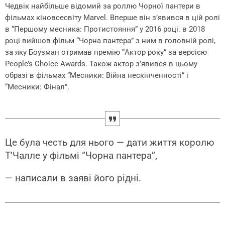
Чедвік найбільше відомий за роллю Чорної пантери в
фільмах кіновсесвіту Marvel. Вперше він з’явився в цій ролі
в “Першому месника: Протистояння” у 2016 році. в 2018
році вийшов фільм “Чорна пантера” з ним в головній ролі,
за яку Боузман отримав премію “Актор року” за версією
People’s Choice Awards. Також актор з’явився в цьому
образі в фільмах “Месники: Війна нескінченності” і
“Месники: Фінал”.
Це була честь для нього — дати життя королю
Т’Чалле у фільмі “Чорна пантера”,
— написали в заяві його рідні.