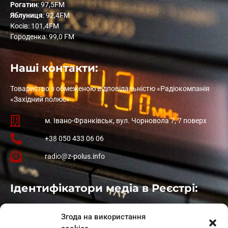
Рогатин
: 97,5FM
Яблуниця
: 92,4FM
Косів: 101,4FM
Городенка: 99,0 FM
Наші контакти:
Товариство з обмеженою відповідальністю «Радіокомпанія
«Західний полюс»
м. Івано-Франківськ, вул. Чорновола 7, 7 поверх
+38 050 433 06 06
radio@z-polus.info
Ідентифікатори медіа в Реєстрі:
Івано-Франківськ
: L11-00661
Згода на використання
Калуш
: L11-01410