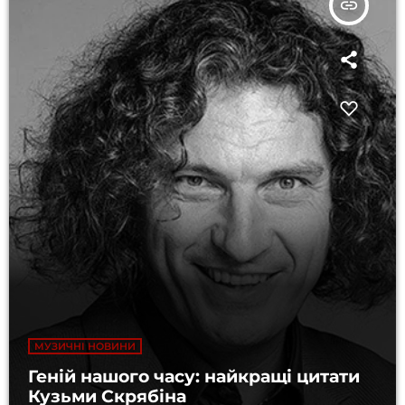
insert_link
МУЗИЧНІ НОВИНИ
Геній нашого часу: найкращі цитати
Кузьми Скрябіна