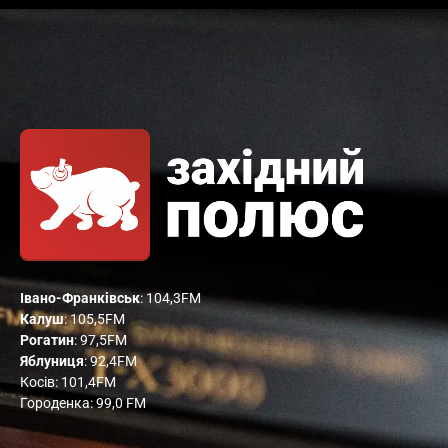
Івано-Франківськ
: 104,3FM
Калуш
: 105,5FM
Рогатин
: 97,5FM
Яблуниця
: 92,4FM
Косів: 101,4FM
Городенка: 99,0 FM