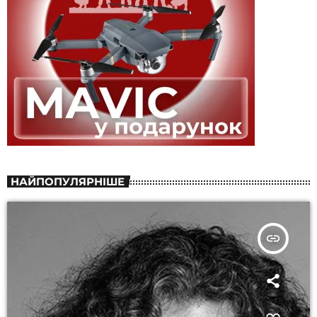
НАЙПОПУЛЯРНІШЕ
insert_link