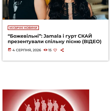
МУЗИЧНІ НОВИНИ
“Божевільні”: Jamala і гурт СКАЙ
презентували спільну пісню (ВІДЕО)
today
4 СЕРПНЯ, 2026
15