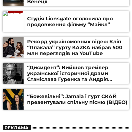
Венеції
Студія Lionsgate оголосила про
продовження фільму “Майкл”
Рекорд україномовних відео: Кліп
“Плакала” гурту KAZKA набрав 500
млн переглядів на YouTube
“Дисидент”: Вийшов трейлер
української історичної драми
Станіслава Гуренка та Андрія
Алфьорова (ВІДЕО)
“Божевільні”: Jamala і гурт СКАЙ
презентували спільну пісню (ВІДЕО)
РЕКЛАМА