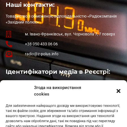
Наші контакти:
Товариство з обмеженою відповідальністю «Радіокомпанія
«Західний полюс»
м. Івано-Франківськ, вул. Чорновола 7, 7 поверх
+38 050 433 06 06
radio@z-polus.info
Ідентифікатори медіа в Реєстрі:
Івано-Франківськ
: L11-00661
Згода на використання
Калуш
: L11-01410
cookies
Рогатин
: L11-01801
Яблуниця
: L11-01720
Для забезпечення найкращого досвіду ми використовуємо технології,
Косів: L11-01805
такі як файли cookie, для збереження та/або отримання інформації з
Гарасимів: L11-02274
вашого пристрою. Надання згоди на використання цих технологій
дозволить нам обробляти дані, такі як поведінка під час перегляду
сайту або унікальні ідентифікатори. Відмова від згоди або її