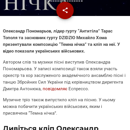
share
email
7
Олександр Пономарьов, лідер гурту “Антитіла” Тарас
Тополя та засновник гурту DZIDZIO Михайло Хома
презентували композицію “Темна нічка” та кліп на неї. У
відео показали українських військових.
Автором слів та музики пісні виступив Олександра
Пономарьова. У записі композиції також взяли участь
оркестр та хор заслуженого академічного ансамблю пісні і
танцю Збройних Сил України під керівництвом диригента
Дмитра Антонюка,
повідомляє
Еспрессо.
Музичне тріо також випустило кліп на пісню. У ньому
можна побачити українських військових, яким і
присвячена “Темна нічка”.
Дивіться кліп Олександр