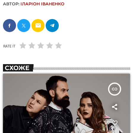
АВТОР:
ІЛАРІОН ІВАНЕНКО
email
RATE IT
СХОЖЕ
insert_link