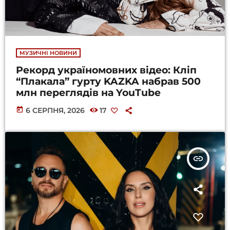
МУЗИЧНІ НОВИНИ
Рекорд україномовних відео: Кліп
“Плакала” гурту KAZKA набрав 500
млн переглядів на YouTube
today
6 СЕРПНЯ, 2026
17
insert_link