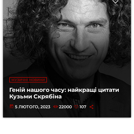
МУЗИЧНІ НОВИНИ
Геній нашого часу: найкращі цитати
Кузьми Скрябіна
today
5 ЛЮТОГО, 2023
22000
107