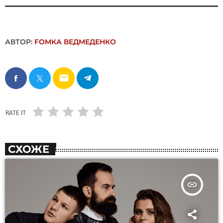
АВТОР:
FОMКА ВЕДМЕДЕНКО
email
RATE IT
СХОЖЕ
insert_link