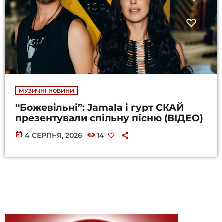
МУЗИЧНІ НОВИНИ
“Божевільні”: Jamala і гурт СКАЙ
презентували спільну пісню (ВІДЕО)
today
4 СЕРПНЯ, 2026
14