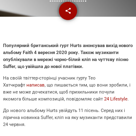
share
email
Популярний британський гурт Hurts анонсував вихід нового
альбому Faith 4 вересня 2020 року. Також музиканти
опублікували в мережі чорно-білий кліп на чуттєву пісню
Suffer, що увійшла до нової платівки.
На своїй твіттер-сторінці учасник гурту Тео
Хатчкрафт
написав
, що пишається тим, що вони зробили, і
вже не може дочекатися, щоб прихильники почули
якомога більше композицій, повідомляє сайт
24 Lifestyle
.
До нового альбому Hurts увійдуть 11 пісень. Серед них і
лірична новинка Suffer, кліп на яку музиканти представили
24 червня.