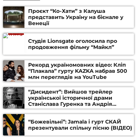
Проєкт “Ко-Хати” з Калуша
представить Україну на бієнале у
Венеції
Студія Lionsgate оголосила про
продовження фільму “Майкл”
Рекорд україномовних відео: Кліп
“Плакала” гурту KAZKA набрав 500
млн переглядів на YouTube
“Дисидент”: Вийшов трейлер
української історичної драми
Станіслава Гуренка та Андрія
Алфьорова (ВІДЕО)
“Божевільні”: Jamala і гурт СКАЙ
презентували спільну пісню (ВІДЕО)