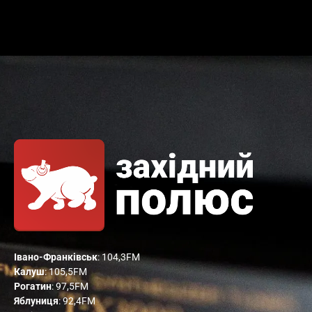
Івано-Франківськ
: 104,3FM
Калуш
: 105,5FM
Рогатин
: 97,5FM
Яблуниця
: 92,4FM