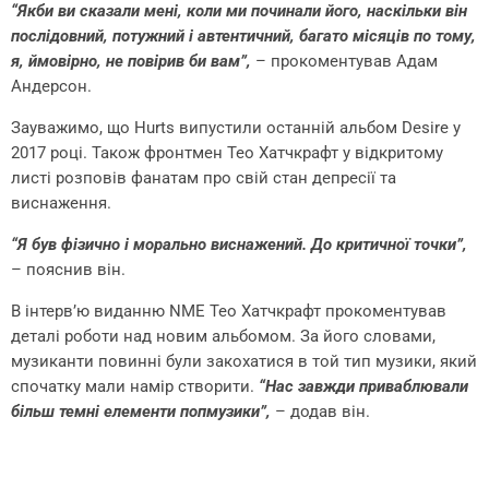
“Якби ви сказали мені, коли ми починали його, наскільки він
послідовний, потужний і автентичний, багато місяців по тому,
я, ймовірно, не повірив би вам”,
– прокоментував Адам
Андерсон.
Зауважимо, що Hurts випустили останній альбом Desire у
2017 році. Також фронтмен Тео Хатчкрафт у відкритому
листі розповів фанатам про свій стан депресії та
виснаження.
“Я був фізично і морально виснажений. До критичної точки”,
– пояснив він.
В інтерв’ю виданню NME Тео Хатчкрафт прокоментував
деталі роботи над новим альбомом. За його словами,
музиканти повинні були закохатися в той тип музики, який
спочатку мали намір створити.
“Нас завжди приваблювали
більш темні елементи попмузики”,
– додав він.