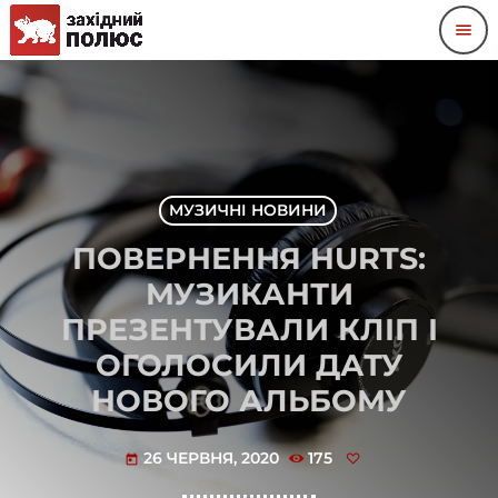
menu
МУЗИЧНІ НОВИНИ
ПОВЕРНЕННЯ HURTS:
МУЗИКАНТИ
ПРЕЗЕНТУВАЛИ КЛІП І
ОГОЛОСИЛИ ДАТУ
НОВОГО АЛЬБОМУ
26 ЧЕРВНЯ, 2020
175
today