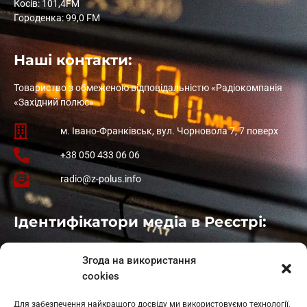
Косів: 101,4FM
Городенка: 99,0 FM
Наші контакти:
Товариство з обмеженою відповідальністю «Радіокомпанія
«Західний полюс»
м. Івано-Франківськ, вул. Чорновола 7, 7 поверх
+38 050 433 06 06
radio@z-polus.info
Ідентифікатори медіа в Реєстрі:
Івано-Франківськ
: L11-00661
Згода на використання
Калуш
: L11-01410
cookies
Рогатин
: L11-01801
Яблуниця
: L11-01720
Для забезпечення найкращого досвіду ми використовуємо технології,