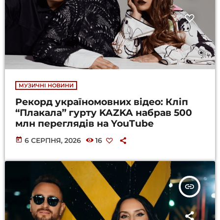
МУЗИЧНІ НОВИНИ
Рекорд україномовних відео: Кліп
“Плакала” гурту KAZKA набрав 500
млн переглядів на YouTube
today
6 СЕРПНЯ, 2026
16
insert_link