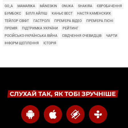
GO_A
MAMARIKA
MÅNESKIN
ONUKA
SHAKIRA
ЄВРОБАЧЕННЯ
БУМБОКС
БІЛЛІ АЙЛІШ
КАНЬЄ ВЕСТ
НАСТЯ КАМЕНСКИХ
ТЕЙЛОР СВІФТ
ГАСТРОЛІ
ПРЕМ'ЄРА ВІДЕО
ПРЕМ'ЄРА ПІСНІ
ПРЕМІЯ
ПІДТРИМКА УКРАЇНИ
РЕЙТИНГ
РОСІЙСЬКО-УКРАЇНСЬКА ВІЙНА
СВІДЧЕННЯ ОЧЕВИДЦІВ
ЧАРТИ
ІНФОРМ ЩЕПЛЕННЯ
ІСТОРІЯ
СЛУХАЙ ТАК, ЯК ТОБІ ЗРУЧНІШЕ