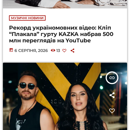
МУЗИЧНІ НОВИНИ
Рекорд україномовних відео: Кліп
“Плакала” гурту KAZKA набрав 500
млн переглядів на YouTube
today
6 СЕРПНЯ, 2026
13
insert_link