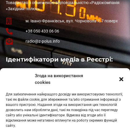
Товариство з обмеженою відповідальністю «Радіокомпанія
«Західний полюс»
м. Івано-Франківськ, вул. Чорновола 7, 7 поверх
+38 050 433 06 06
radio@z-polus.info
Ідентифікатори медіа в Реєстрі:
Івано-Франківськ
: L11-00661
Згода на використання
Калуш
: L11-01410
cookies
Рогатин
: L11-01801
Яблуниця
: L11-01720
Для забезпечення найкращого досвіду ми використовуємо технології,
Косів: L11-01805
такі як файли cookie, для збереження та/або отримання інформації з
Гарасимів: L11-02274
вашого пристрою. Надання згоди на використання цих технологій
дозволить нам обробляти дані, такі як поведінка під час перегляду
сайту або унікальні ідентифікатори. Відмова від згоди або її
відкликання може негативно вплинути на роботу окремих функцій
сайту.