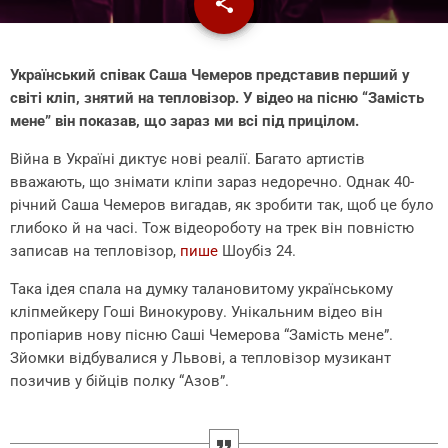
share
email
Український співак Саша Чемеров представив перший у
світі кліп, знятий на тепловізор. У відео на пісню “Замість
мене” він показав, що зараз ми всі під прицілом.
Війна в Україні диктує нові реалії. Багато артистів
вважають, що знімати кліпи зараз недоречно. Однак 40-
річний Саша Чемеров вигадав, як зробити так, щоб це було
глибоко й на часі. Тож відеороботу на трек він повністю
записав на тепловізор,
пише
Шоубіз 24.
Така ідея спала на думку талановитому українському
кліпмейкеру Гоші Винокурову. Унікальним відео він
пропіарив нову пісню Саші Чемерова “Замість мене”.
Зйомки відбувалися у Львові, а тепловізор музикант
позичив у бійців полку “Азов”.