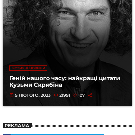
МУЗИЧНІ НОВИНИ
Геній нашого часу: найкращі цитати
Кузьми Скрябіна
today
5 ЛЮТОГО, 2023
21991
107
РЕКЛАМА