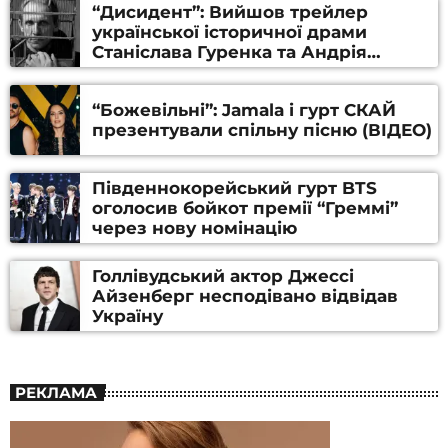
“Дисидент”: Вийшов трейлер
української історичної драми
Станіслава Гуренка та Андрія
Алфьорова (ВІДЕО)
“Божевільні”: Jamala і гурт СКАЙ
презентували спільну пісню (ВІДЕО)
Південнокорейський гурт BTS
оголосив бойкот премії “Греммі”
через нову номінацію
Голлівудський актор Джессі
Айзенберг несподівано відвідав
Україну
РЕКЛАМА