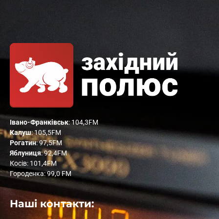
Івано-Франківськ
: 104,3FM
Калуш
: 105,5FM
Рогатин
: 97,5FM
Яблуниця
: 92,4FM
Косів: 101,4FM
Городенка: 99,0 FM
Наші контакти: