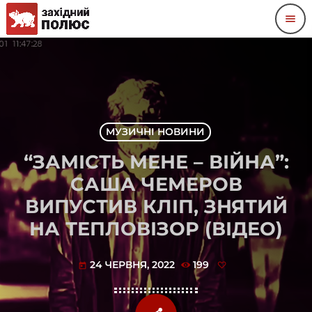
menu
МУЗИЧНІ НОВИНИ
“ЗАМІСТЬ МЕНЕ – ВІЙНА”:
САША ЧЕМЕРОВ
ВИПУСТИВ КЛІП, ЗНЯТИЙ
НА ТЕПЛОВІЗОР (ВІДЕО)
24 ЧЕРВНЯ, 2022
199
today