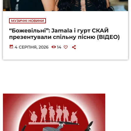
МУЗИЧНІ НОВИНИ
“Божевільні”: Jamala і гурт СКАЙ
презентували спільну пісню (ВІДЕО)
today
4 СЕРПНЯ, 2026
14