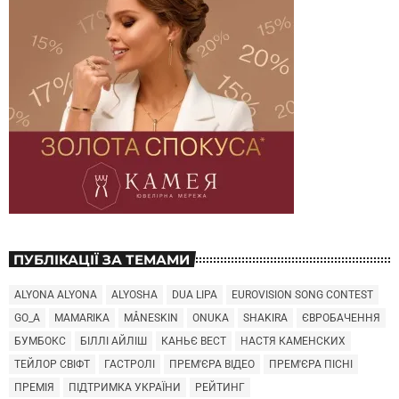
ПУБЛІКАЦІЇ ЗА ТЕМАМИ
ALYONA ALYONA
ALYOSHA
DUA LIPA
EUROVISION SONG CONTEST
GO_A
MAMARIKA
MÅNESKIN
ONUKA
SHAKIRA
ЄВРОБАЧЕННЯ
БУМБОКС
БІЛЛІ АЙЛІШ
КАНЬЄ ВЕСТ
НАСТЯ КАМЕНСКИХ
ТЕЙЛОР СВІФТ
ГАСТРОЛІ
ПРЕМ'ЄРА ВІДЕО
ПРЕМ'ЄРА ПІСНІ
ПРЕМІЯ
ПІДТРИМКА УКРАЇНИ
РЕЙТИНГ