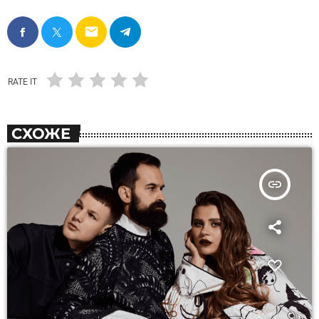
email
RATE IT
СХОЖЕ
insert_link