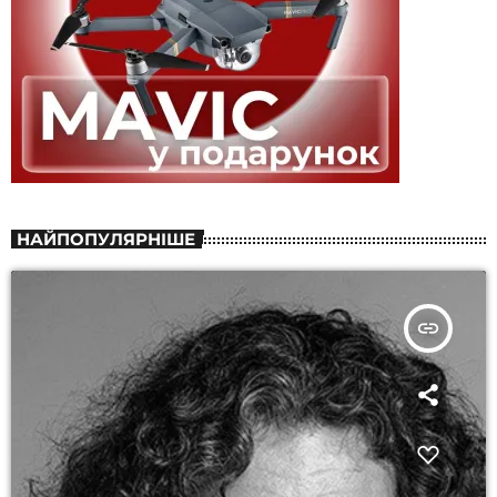
НАЙПОПУЛЯРНІШЕ
insert_link