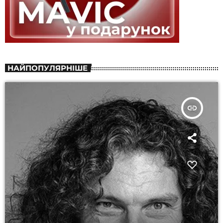
НАЙПОПУЛЯРНІШЕ
insert_link