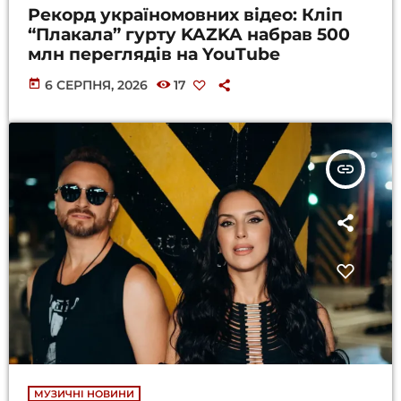
Рекорд україномовних відео: Кліп
“Плакала” гурту KAZKA набрав 500
млн переглядів на YouTube
today
6 СЕРПНЯ, 2026
17
insert_link
МУЗИЧНІ НОВИНИ