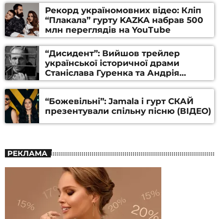
Рекорд україномовних відео: Кліп
“Плакала” гурту KAZKA набрав 500
млн переглядів на YouTube
“Дисидент”: Вийшов трейлер
української історичної драми
Станіслава Гуренка та Андрія
Алфьорова (ВІДЕО)
“Божевільні”: Jamala і гурт СКАЙ
презентували спільну пісню (ВІДЕО)
РЕКЛАМА