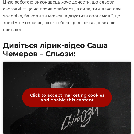
Цією роботою виконавець хоче донести, що сльози
сьогодні — це не прояв слабкості, а сила, тим паче для
чоловіка, бо коли ти можеш відпустити свої емоції, це
зовсім не означає, що з тобою щось не так, швидше
навпаки.
Дивіться лірик-відео Саша
Чемеров – Сльози:
Click to accept marketing cookies
and enable this content