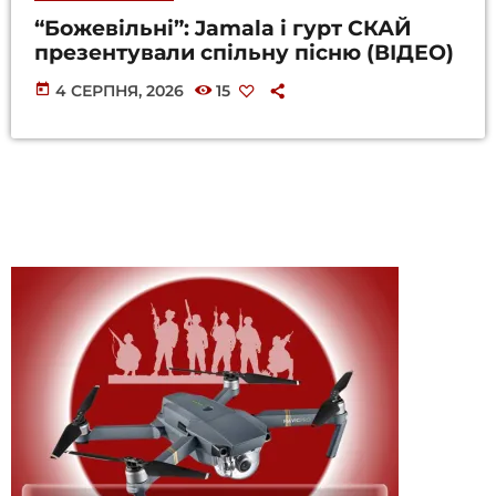
“Божевільні”: Jamala і гурт СКАЙ
презентували спільну пісню (ВІДЕО)
today
4 СЕРПНЯ, 2026
15