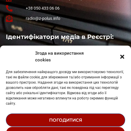
+38 050 433 06 06
radio@z-polus.info
Ідентифікатори медіа в Реєстрі:
Івано-Франківськ
: L11-00661
Згода на використання
Калуш
: L11-01410
cookies
Рогатин
: L11-01801
Яблуниця
: L11-01720
Для забезпечення найкращого досвіду ми використовуємо технології,
Косів: L11-01805
такі як файли cookie, для збереження та/або отримання інформації з
Гарасимів: L11-02274
вашого пристрою. Надання згоди на використання цих технологій
дозволить нам обробляти дані, такі як поведінка під час перегляду
сайту або унікальні ідентифікатори. Відмова від згоди або її
відкликання може негативно вплинути на роботу окремих функцій
сайту.
ПОГОДИТИСЯ
© 1995-2026 РК «ЗАХІДНИЙ ПОЛЮС»