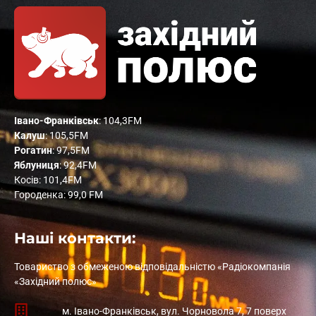
Івано-Франківськ
: 104,3FM
Калуш
: 105,5FM
Рогатин
: 97,5FM
Яблуниця
: 92,4FM
Косів: 101,4FM
Городенка: 99,0 FM
Наші контакти:
Товариство з обмеженою відповідальністю «Радіокомпанія
«Західний полюс»
м. Івано-Франківськ, вул. Чорновола 7, 7 поверх