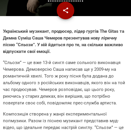
share
email
Український музикант, продюсер, лідер гуртів The Gitas та
Димна Суміш Саша Чемеров презентував нову ліричну
пісню “Сльози”. У ній йдеться про те, на скільки важливо
відпускати свої емоції.
“Сльози” — це вже 13-й сингл саме сольного виконавця
Чемерова. Демоверсію Саша написав ще у 2009-му на
романтичній хвилі. Того ж року пісня була додана до
альбому одного з російських виконавців, якого він на той
час продюсував. Чемеров розповідає, що цього року,
риючись у старих демках, він вирішив, що потрібно
повертати своє собі, повідомляє прес-служба артиста.
Композиція створена у жанрі експериментальної
попмузики. Разом із піснею музикант представив муд-
відео, що ідеальне передає настрій синглу. “Сльози” — це