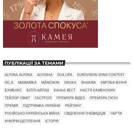
ПУБЛІКАЦІЇ ЗА ТЕМАМИ
ALYONA ALYONA
ALYOSHA
DUA LIPA
EUROVISION SONG CONTEST
GO_A
MAMARIKA
MÅNESKIN
ONUKA
SHAKIRA
ЄВРОБАЧЕННЯ
БУМБОКС
БІЛЛІ АЙЛІШ
КАНЬЄ ВЕСТ
НАСТЯ КАМЕНСКИХ
ТЕЙЛОР СВІФТ
ГАСТРОЛІ
ПРЕМ'ЄРА ВІДЕО
ПРЕМ'ЄРА ПІСНІ
ПРЕМІЯ
ПІДТРИМКА УКРАЇНИ
РЕЙТИНГ
РОСІЙСЬКО-УКРАЇНСЬКА ВІЙНА
СВІДЧЕННЯ ОЧЕВИДЦІВ
ЧАРТИ
ІНФОРМ ЩЕПЛЕННЯ
ІСТОРІЯ