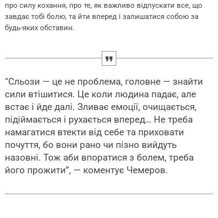
про силу кохання, про те, як важливо відпускати все, що
завдає тобі болю, та йти вперед і залишатися собою за
будь-яких обставин.
“Сльози — це не проблема, головне — знайти
сили втішитися. Це коли людина падає, але
встає і йде далі. Зливає емоції, очищається,
підіймається і рухається вперед… Не треба
намагатися втекти від себе та приховати
почуття, бо вони рано чи пізно вийдуть
назовні. Тож аби впоратися з болем, треба
його прожити”, — коментує Чемеров.