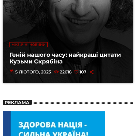
МУЗИЧНІ НОВИНИ
Геній нашого часу: найкращі цитати
Кузьми Скрябіна
today
5 ЛЮТОГО, 2023
22018
107
РЕКЛАМА