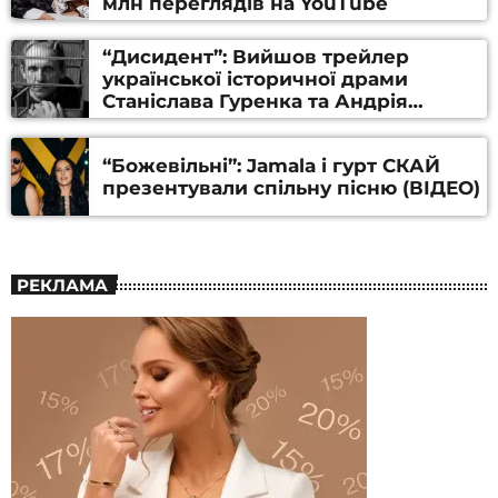
млн переглядів на YouTube
“Дисидент”: Вийшов трейлер
української історичної драми
Станіслава Гуренка та Андрія
Алфьорова (ВІДЕО)
“Божевільні”: Jamala і гурт СКАЙ
презентували спільну пісню (ВІДЕО)
РЕКЛАМА