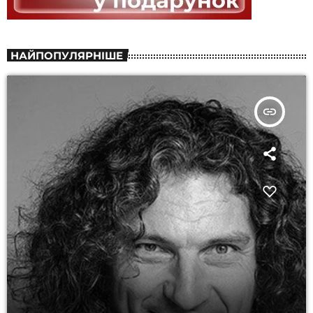
НАЙПОПУЛЯРНІШЕ
insert_link