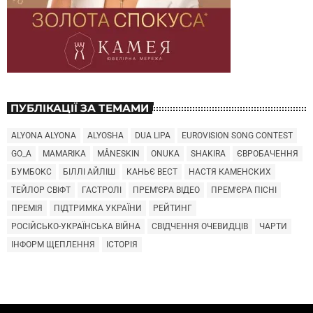
ПУБЛІКАЦІЇ ЗА ТЕМАМИ
ALYONA ALYONA
ALYOSHA
DUA LIPA
EUROVISION SONG CONTEST
GO_A
MAMARIKA
MÅNESKIN
ONUKA
SHAKIRA
ЄВРОБАЧЕННЯ
БУМБОКС
БІЛЛІ АЙЛІШ
КАНЬЄ ВЕСТ
НАСТЯ КАМЕНСКИХ
ТЕЙЛОР СВІФТ
ГАСТРОЛІ
ПРЕМ'ЄРА ВІДЕО
ПРЕМ'ЄРА ПІСНІ
ПРЕМІЯ
ПІДТРИМКА УКРАЇНИ
РЕЙТИНГ
РОСІЙСЬКО-УКРАЇНСЬКА ВІЙНА
СВІДЧЕННЯ ОЧЕВИДЦІВ
ЧАРТИ
ІНФОРМ ЩЕПЛЕННЯ
ІСТОРІЯ