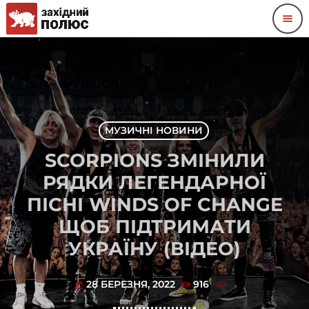
menu
МУЗИЧНІ НОВИНИ
SCORPIONS ЗМІНИЛИ
РЯДКИ ЛЕГЕНДАРНОЇ
ПІСНІ WINDS OF CHANGE
ЩОБ ПІДТРИМАТИ
УКРАЇНУ (ВІДЕО)
28 БЕРЕЗНЯ, 2022
916
today