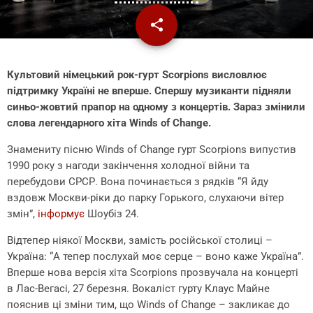
share
email
Культовий німецький рок-гурт Scorpions висловлює
підтримку Україні не вперше. Спершу музиканти підняли
синьо-жовтий прапор на одному з концертів. Зараз змінили
слова легендарного хіта Winds of Change.
Знамениту пісню Winds of Change гурт Scorpions випустив
1990 року з нагоди закінчення холодної війни та
перебудови СРСР. Вона починається з рядків “Я йду
вздовж Москви-ріки до парку Горького, слухаючи вітер
змін”,
інформує
Шоубіз 24.
Відтепер ніякої Москви, замість російської столиці –
Україна: “А тепер послухай моє серце – воно каже Україна”.
Вперше нова версія хіта Scorpions прозвучала на концерті
в Лас-Вегасі, 27 березня. Вокаліст гурту Клаус Майне
пояснив ці зміни тим, що Winds of Change – закликає до