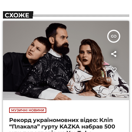
СХОЖЕ
insert_link
МУЗИЧНІ НОВИНИ
Рекорд україномовних відео: Кліп
“Плакала” гурту KAZKA набрав 500