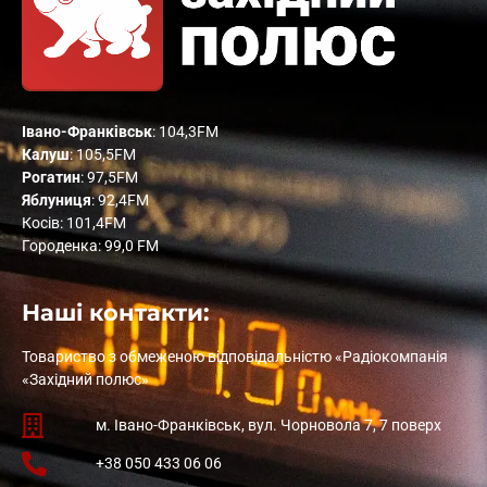
Івано-Франківськ
: 104,3FM
Калуш
: 105,5FM
Рогатин
: 97,5FM
Яблуниця
: 92,4FM
Косів: 101,4FM
Городенка: 99,0 FM
Наші контакти:
Товариство з обмеженою відповідальністю «Радіокомпанія
«Західний полюс»
м. Івано-Франківськ, вул. Чорновола 7, 7 поверх
+38 050 433 06 06