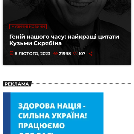
МУЗИЧНІ НОВИНИ
Геній нашого часу: найкращі цитати
Кузьми Скрябіна
today
5 ЛЮТОГО, 2023
21998
107
РЕКЛАМА