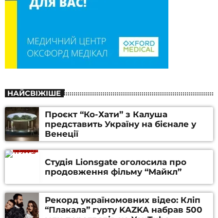
НАЙСВІЖІШЕ
Проєкт “Ко-Хати” з Калуша
представить Україну на бієнале у
Венеції
Студія Lionsgate оголосила про
продовження фільму “Майкл”
Рекорд україномовних відео: Кліп
“Плакала” гурту KAZKA набрав 500