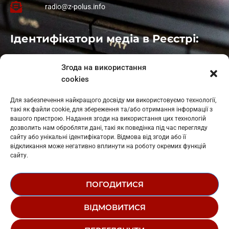
radio@z-polus.info
Ідентифікатори медіа в Реєстрі:
Івано-Франківськ
: L11-00661
Згода на використання
Калуш
: L11-01410
cookies
Рогатин
: L11-01801
Яблуниця
: L11-01720
Для забезпечення найкращого досвіду ми використовуємо технології,
Косів: L11-01805
такі як файли cookie, для збереження та/або отримання інформації з
Гарасимів: L11-02274
вашого пристрою. Надання згоди на використання цих технологій
дозволить нам обробляти дані, такі як поведінка під час перегляду
сайту або унікальні ідентифікатори. Відмова від згоди або її
відкликання може негативно вплинути на роботу окремих функцій
сайту.
ПОГОДИТИСЯ
© 1995-2026 РК «ЗАХІДНИЙ ПОЛЮС»
ВІДМОВИТИСЯ
ЛОГОТИП
РЕДАКЦІЙНИЙ СТАТУТ