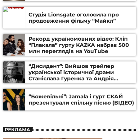
Студія Lionsgate оголосила про
продовження фільму “Майкл”
Рекорд україномовних відео: Кліп
“Плакала” гурту KAZKA набрав 500
млн переглядів на YouTube
“Дисидент”: Вийшов трейлер
української історичної драми
Станіслава Гуренка та Андрія
Алфьорова (ВІДЕО)
“Божевільні”: Jamala і гурт СКАЙ
презентували спільну пісню (ВІДЕО)
РЕКЛАМА