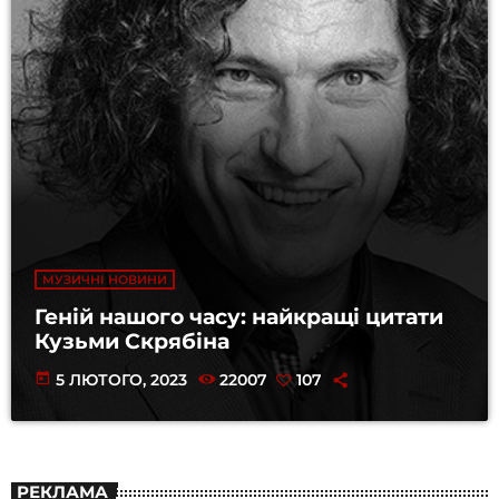
МУЗИЧНІ НОВИНИ
Геній нашого часу: найкращі цитати
Кузьми Скрябіна
today
5 ЛЮТОГО, 2023
22007
107
РЕКЛАМА