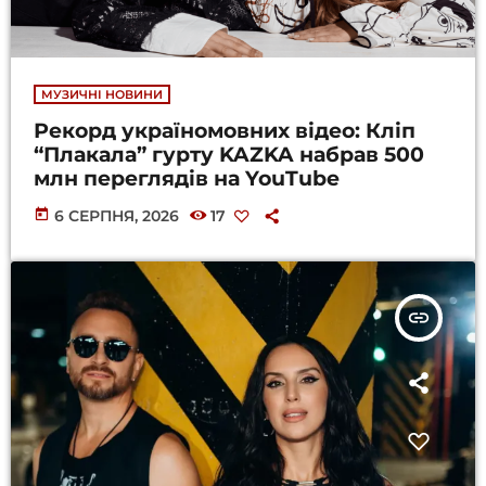
МУЗИЧНІ НОВИНИ
Рекорд україномовних відео: Кліп
“Плакала” гурту KAZKA набрав 500
млн переглядів на YouTube
today
6 СЕРПНЯ, 2026
17
insert_link