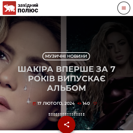
menu
МУЗИЧНІ НОВИНИ
ШАКІРА ВПЕРШЕ ЗА 7
РОКІВ ВИПУСКАЄ
АЛЬБОМ
17 ЛЮТОГО, 2024
140
today
share
email