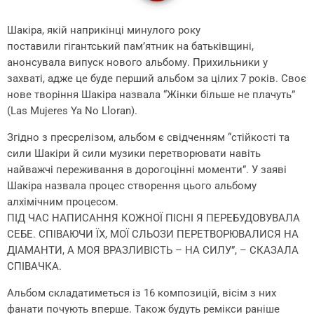
Шакіра, якій наприкінці минулого року
поставили гігантський пам’ятник на батьківщині,
анонсувала випуск нового альбому. Прихильники у
захваті, адже це буде перший альбом за цілих 7 років. Своє
нове творіння Шакіра назвала “Жінки більше не плачуть”
(Las Mujeres Ya No Lloran).
Згідно з пресрелізом, альбом є свідченням “стійкості та
сили Шакіри й сили музики перетворювати навіть
найважчі переживання в дорогоцінні моменти”. У заяві
Шакіра назвала процес створення цього альбому
алхімічним процесом.
ПІД ЧАС НАПИСАННЯ КОЖНОЇ ПІСНІ Я ПЕРЕБУДОВУВАЛА
СЕБЕ. СПІВАЮЧИ ЇХ, МОЇ СЛЬОЗИ ПЕРЕТВОРЮВАЛИСЯ НА
ДІАМАНТИ, А МОЯ ВРАЗЛИВІСТЬ – НА СИЛУ”, – СКАЗАЛА
СПІВАЧКА.
Альбом складатиметься із 16 композицій, вісім з них
фанати почують вперше. Також будуть ремікси раніше