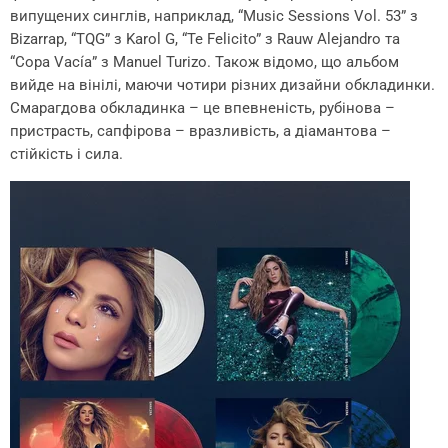
випущених синглів, наприклад, “Music Sessions Vol. 53” з
Bizarrap, “TQG” з Karol G, “Te Felicito” з Rauw Alejandro та
“Copa Vacía” з Manuel Turizo. Також відомо, що альбом
вийде на вінілі, маючи чотири різних дизайни обкладинки.
Смарагдова обкладинка – це впевненість, рубінова –
пристрасть, сапфірова – вразливість, а діамантова –
стійкість і сила.