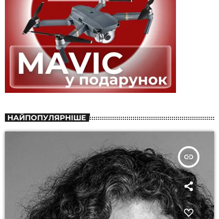
НАЙПОПУЛЯРНІШЕ
insert_link