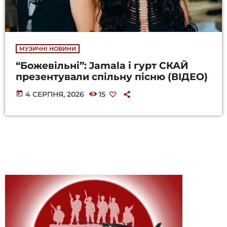
МУЗИЧНІ НОВИНИ
“Божевільні”: Jamala і гурт СКАЙ
презентували спільну пісню (ВІДЕО)
today
4 СЕРПНЯ, 2026
15