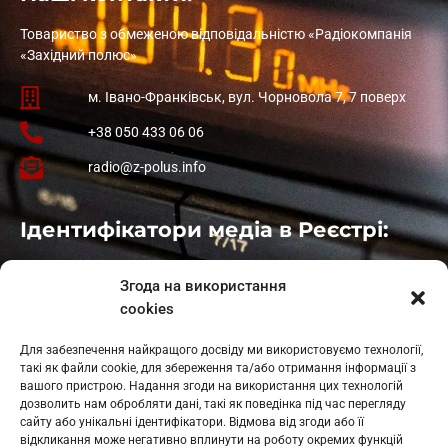
Товариство з обмеженою відповідальністю «Радіокомпанія
«Західний полюс»
м. Івано-Франківськ, вул. Чорновола 7, 7 поверх
+38 050 433 06 06
radio@z-polus.info
Ідентифікатори медіа в Реєстрі:
Івано-Франківськ
: L11-00661
Згода на використання
Калуш
: L11-01410
cookies
Рогатин
: L11-01801
Яблуниця
: L11-01720
Для забезпечення найкращого досвіду ми використовуємо технології,
Косів: L11-01805
такі як файли cookie, для збереження та/або отримання інформації з
Гарасимів: L11-02274
вашого пристрою. Надання згоди на використання цих технологій
дозволить нам обробляти дані, такі як поведінка під час перегляду
сайту або унікальні ідентифікатори. Відмова від згоди або її
відкликання може негативно вплинути на роботу окремих функцій