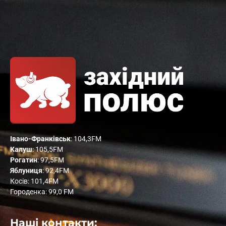
Івано-Франківськ
: 104,3FM
Калуш
: 105,5FM
Рогатин
: 97,5FM
Яблуниця
: 92,4FM
Косів: 101,4FM
Городенка: 99,0 FM
Наші контакти: