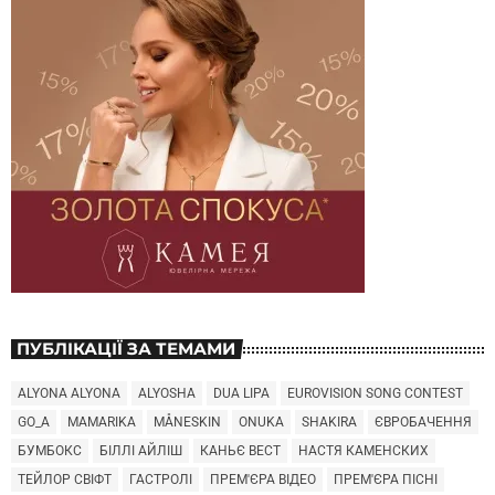
ПУБЛІКАЦІЇ ЗА ТЕМАМИ
ALYONA ALYONA
ALYOSHA
DUA LIPA
EUROVISION SONG CONTEST
GO_A
MAMARIKA
MÅNESKIN
ONUKA
SHAKIRA
ЄВРОБАЧЕННЯ
БУМБОКС
БІЛЛІ АЙЛІШ
КАНЬЄ ВЕСТ
НАСТЯ КАМЕНСКИХ
ТЕЙЛОР СВІФТ
ГАСТРОЛІ
ПРЕМ'ЄРА ВІДЕО
ПРЕМ'ЄРА ПІСНІ