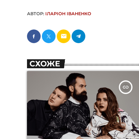
АВТОР:
ІЛАРІОН ІВАНЕНКО
email
СХОЖЕ
insert_link