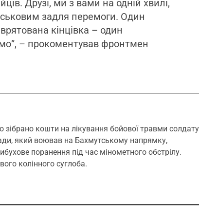
ців. Друзі, ми з вами на одній хвилі,
ійськовим задля перемоги. Один
 врятована кінцівка – один
мо”, – прокоментував фронтмен
ло зібрано кошти на лікування бойової травми
солдату
гади, який воював на Бахмутському напрямку,
ибухове поранення під час мінометного обстрілу.
вого колінного суглоба.