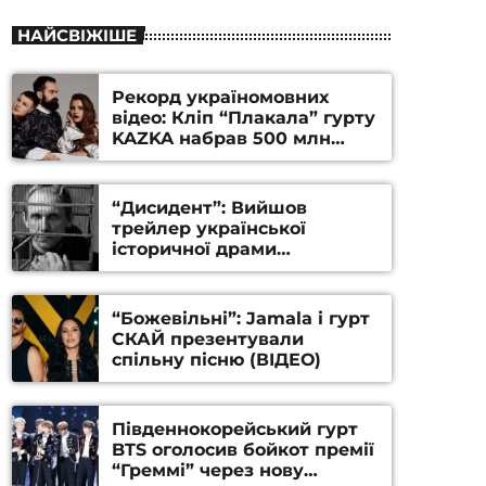
НАЙСВІЖІШЕ
Рекорд україномовних
відео: Кліп “Плакала” гурту
KAZKA набрав 500 млн
переглядів на YouTube
“Дисидент”: Вийшов
трейлер української
історичної драми
Станіслава Гуренка та
Андрія Алфьорова (ВІДЕО)
“Божевільні”: Jamala і гурт
СКАЙ презентували
спільну пісню (ВІДЕО)
Південнокорейський гурт
BTS оголосив бойкот премії
“Греммі” через нову