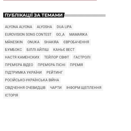
ПУБЛІКАЦІЇ ЗА ТЕМАМИ
ALYONA ALYONA
ALYOSHA
DUA LIPA
EUROVISION SONG CONTEST
GO_A
MAMARIKA
MÅNESKIN
ONUKA
SHAKIRA
ЄВРОБАЧЕННЯ
БУМБОКС
БІЛЛІ АЙЛІШ
КАНЬЄ ВЕСТ
НАСТЯ КАМЕНСКИХ
ТЕЙЛОР СВІФТ
ГАСТРОЛІ
ПРЕМ'ЄРА ВІДЕО
ПРЕМ'ЄРА ПІСНІ
ПРЕМІЯ
ПІДТРИМКА УКРАЇНИ
РЕЙТИНГ
РОСІЙСЬКО-УКРАЇНСЬКА ВІЙНА
СВІДЧЕННЯ ОЧЕВИДЦІВ
ЧАРТИ
ІНФОРМ ЩЕПЛЕННЯ
ІСТОРІЯ