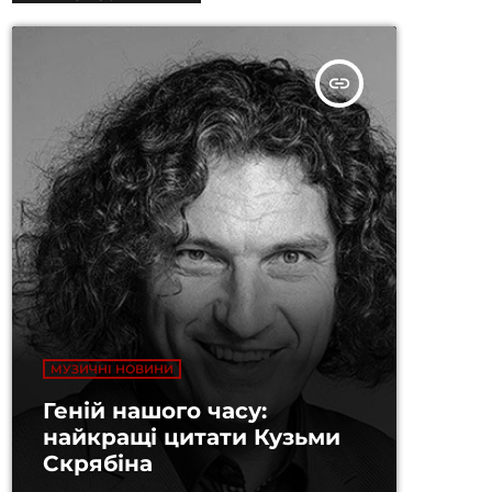
insert_link
МУЗИЧНІ НОВИНИ
Геній нашого часу:
найкращі цитати Кузьми
Скрябіна