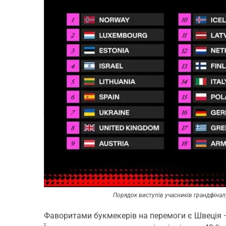
Порядок виступів учасників грандфіналу
Фаворитами букмекерів на перемоги є Швеція — 