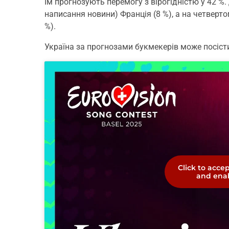
Їм прогнозують перемогу з вірогідністю у 42 %. 
написання новини) Франція (8 %), а на четверто
%).
Україна за прогнозами букмекерів може посісти
Click to acce
and enab