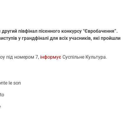
другий півфінал пісенного конкурсу “Євробачення”.
тупів у грандфіналі для всіх учасників, які пройшли
шоу під номером 7,
інформує
Суспільне Культура.
te le son
to
e