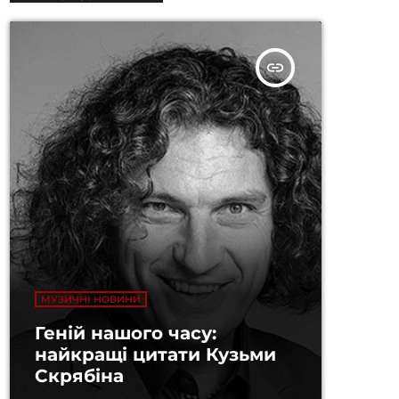
insert_link
МУЗИЧНІ НОВИНИ
Геній нашого часу:
найкращі цитати Кузьми
Скрябіна