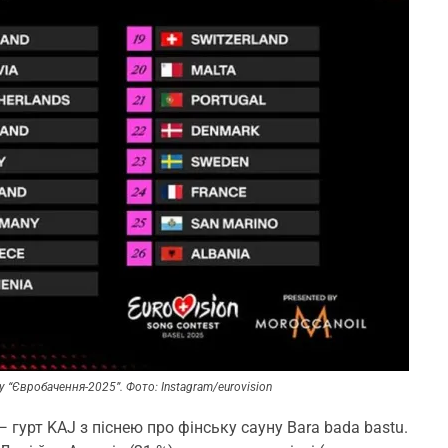
 “Євробачення-2025”. Фото: Instagram/eurovision
гурт KAJ з піснею про фінську сауну Bara bada bastu.