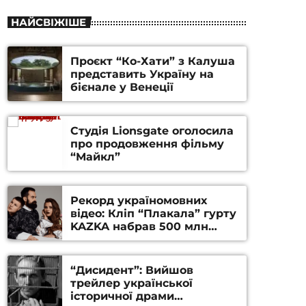
НАЙСВІЖІШЕ
Проєкт “Ко-Хати” з Калуша
представить Україну на
бієнале у Венеції
Студія Lionsgate оголосила
про продовження фільму
“Майкл”
Рекорд україномовних
відео: Кліп “Плакала” гурту
KAZKA набрав 500 млн
переглядів на YouTube
“Дисидент”: Вийшов
трейлер української
історичної драми