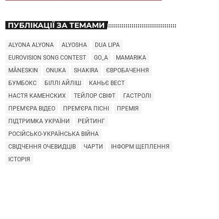
ПУБЛІКАЦІЇ ЗА ТЕМАМИ
ALYONA ALYONA
ALYOSHA
DUA LIPA
EUROVISION SONG CONTEST
GO_A
MAMARIKA
MÅNESKIN
ONUKA
SHAKIRA
ЄВРОБАЧЕННЯ
БУМБОКС
БІЛЛІ АЙЛІШ
КАНЬЄ ВЕСТ
НАСТЯ КАМЕНСКИХ
ТЕЙЛОР СВІФТ
ГАСТРОЛІ
ПРЕМ'ЄРА ВІДЕО
ПРЕМ'ЄРА ПІСНІ
ПРЕМІЯ
ПІДТРИМКА УКРАЇНИ
РЕЙТИНГ
РОСІЙСЬКО-УКРАЇНСЬКА ВІЙНА
СВІДЧЕННЯ ОЧЕВИДЦІВ
ЧАРТИ
ІНФОРМ ЩЕПЛЕННЯ
ІСТОРІЯ