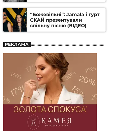
Станіслава Гуренка та
Андрія Алфьорова (ВІДЕО)
“Божевільні”: Jamala і гурт
СКАЙ презентували
спільну пісню (ВІДЕО)
РЕКЛАМА