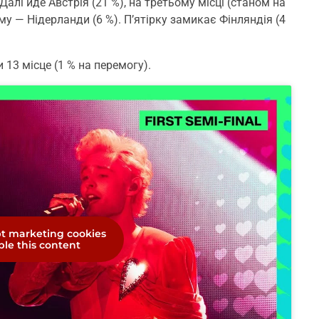
Далі йде Австрія (21 %), на третьому місці (станом на
му — Нідерланди (6 %). П’ятірку замикає Фінляндія (4
 13 місце (1 % на перемогу).
pt marketing cookies
le this content