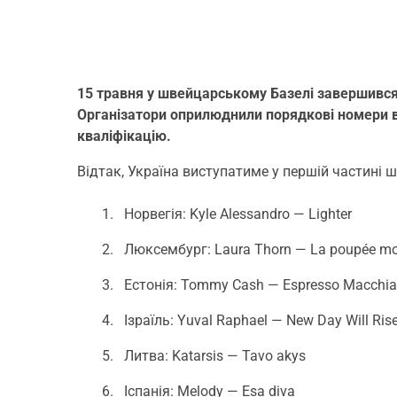
15 травня у швейцарському Базелі завершився 
Організатори оприлюднили порядкові номери вис
кваліфікацію.
Відтак, Україна виступатиме у першій частині 
Норвегія: Kyle Alessandro — Lighter
Люксембург: Laura Thorn — La poupée mon
Естонія: Tommy Cash — Espresso Macchia
Ізраїль: Yuval Raphael — New Day Will Ris
Литва: Katarsis — Tavo akys
Іспанія: Melody — Esa diva