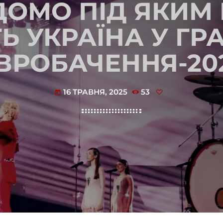
ДОМО ПІД ЯКИ
Ь УКРАЇНА У ГР
ВРОБАЧЕННЯ-20
16 ТРАВНЯ, 2025
53
today