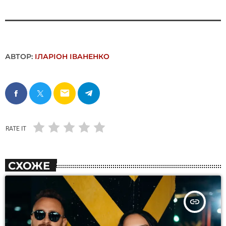
АВТОР:
ІЛАРІОН ІВАНЕНКО
email
RATE IT
СХОЖЕ
insert_link