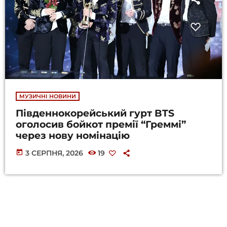
МУЗИЧНІ НОВИНИ
Південнокорейський гурт BTS
оголосив бойкот премії “Греммі”
через нову номінацію
today
3 СЕРПНЯ, 2026
19