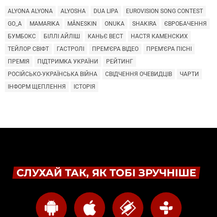
ALYONA ALYONA
ALYOSHA
DUA LIPA
EUROVISION SONG CONTEST
GO_A
MAMARIKA
MÅNESKIN
ONUKA
SHAKIRA
ЄВРОБАЧЕННЯ
БУМБОКС
БІЛЛІ АЙЛІШ
КАНЬЄ ВЕСТ
НАСТЯ КАМЕНСКИХ
ТЕЙЛОР СВІФТ
ГАСТРОЛІ
ПРЕМ'ЄРА ВІДЕО
ПРЕМ'ЄРА ПІСНІ
ПРЕМІЯ
ПІДТРИМКА УКРАЇНИ
РЕЙТИНГ
РОСІЙСЬКО-УКРАЇНСЬКА ВІЙНА
СВІДЧЕННЯ ОЧЕВИДЦІВ
ЧАРТИ
ІНФОРМ ЩЕПЛЕННЯ
ІСТОРІЯ
СЛУХАЙ ТАК, ЯК ТОБІ ЗРУЧНІШЕ