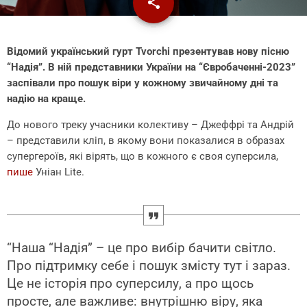
share
email
Відомий український гурт Tvorchi презентував нову пісню
“Надія”. В ній представники України на “Євробаченні-2023”
заспівали про пошук віри у кожному звичайному дні та
надію на краще.
До нового треку учасники колективу – Джеффрі та Андрій
– представили кліп, в якому вони показалися в образах
супергероїв, які вірять, що в кожного є своя суперсила,
пише
Уніан Lite.
“Наша “Надія” – це про вибір бачити світло.
Про підтримку себе і пошук змісту тут і зараз.
Це не історія про суперсилу, а про щось
просте, але важливе: внутрішню віру, яка