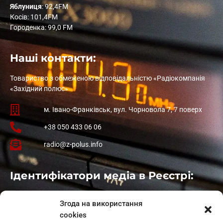
Яблуниця
: 92,4FM
Косів: 101,4FM
Городенка: 99,0 FM
Наші контакти:
Товариство з обмеженою відповідальністю «Радіокомпанія
«Західний полюс»
м. Івано-Франківськ, вул. Чорновола 7, 7 поверх
+38 050 433 06 06
radio@z-polus.info
Ідентифікатори медіа в Реєстрі:
Івано-Франківськ
: L11-00661
Згода на використання
Калуш
: L11-01410
cookies
Рогатин
: L11-01801