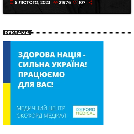
today
5 ЛЮТОГО, 2023
21976
107
РЕКЛАМА