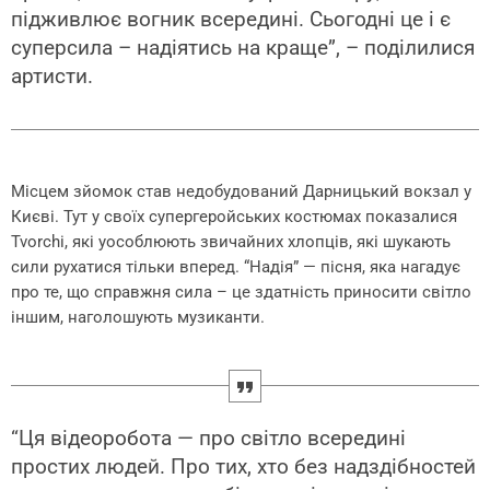
підживлює вогник всередині. Сьогодні це і є
суперсила – надіятись на краще”, – поділилися
артисти.
Місцем зйомок став недобудований Дарницький вокзал у
Києві. Тут у своїх супергеройських костюмах показалися
Tvorchi, які уособлюють звичайних хлопців, які шукають
сили рухатися тільки вперед. “Надія” — пісня, яка нагадує
про те, що справжня сила – це здатність приносити світло
іншим, наголошують музиканти.
“Ця відеоробота — про світло всередині
простих людей. Про тих, хто без надздібностей