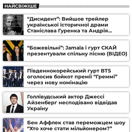
НАЙСВІЖІШЕ
“Дисидент”: Вийшов трейлер
української історичної драми
Станіслава Гуренка та Андрія
Алфьорова (ВІДЕО)
“Божевільні”: Jamala і гурт СКАЙ
презентували спільну пісню (ВІДЕО)
Південнокорейський гурт BTS
оголосив бойкот премії “Греммі”
через нову номінацію
Голлівудський актор Джессі
Айзенберг несподівано відвідав
Україну
Бен Аффлек став переможцем шоу
“Хто хоче стати мільйонером?”