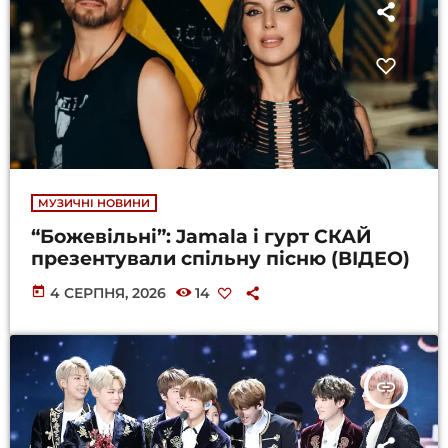
МУЗИЧНІ НОВИНИ
“Божевільні”: Jamala і гурт СКАЙ
презентували спільну пісню (ВІДЕО)
today
4 СЕРПНЯ, 2026
14
insert_link