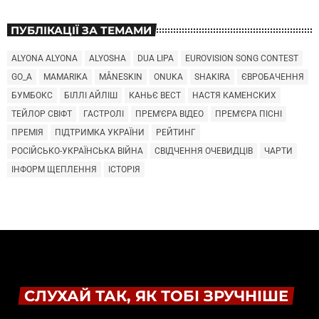
ПУБЛІКАЦІЇ ЗА ТЕМАМИ
ALYONA ALYONA
ALYOSHA
DUA LIPA
EUROVISION SONG CONTEST
GO_A
MAMARIKA
MÅNESKIN
ONUKA
SHAKIRA
ЄВРОБАЧЕННЯ
БУМБОКС
БІЛЛІ АЙЛІШ
КАНЬЄ ВЕСТ
НАСТЯ КАМЕНСКИХ
ТЕЙЛОР СВІФТ
ГАСТРОЛІ
ПРЕМ'ЄРА ВІДЕО
ПРЕМ'ЄРА ПІСНІ
ПРЕМІЯ
ПІДТРИМКА УКРАЇНИ
РЕЙТИНГ
РОСІЙСЬКО-УКРАЇНСЬКА ВІЙНА
СВІДЧЕННЯ ОЧЕВИДЦІВ
ЧАРТИ
ІНФОРМ ЩЕПЛЕННЯ
ІСТОРІЯ
СЛУХАЙ ТАК, ЯК ТОБІ ЗРУЧНІШЕ