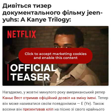
Дивіться тизер
документального фільму jeen-
yuhs: A Kanye Trilogy:
Click to accept marketing cookies
and enable this content
Нагадаємо, у жовтні минулого року американський репер
Каньє Вест отримав офіційний дозвіл на зміну імені
. Тепер
він може називатися своїм псевдонімом — Е (Ye). Також
восени він
презентував кліп
на пісню зі свого крайнього