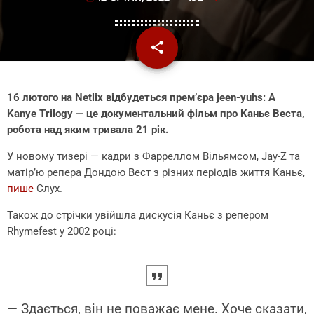
share
email
16 лютого на Netlix відбудеться прем’єра jeen-yuhs: A
Kanye Trilogy — це документальний фільм про Каньє Веста,
робота над яким тривала 21 рік.
У новому тизері — кадри з Фарреллом Вільямсом, Jay-Z та
матір’ю репера Дондою Вест з різних періодів життя Каньє,
пише
Слух.
Також до стрічки увійшла дискусія Каньє з репером
Rhymefest у 2002 році:
— Здається, він не поважає мене. Хоче сказати,