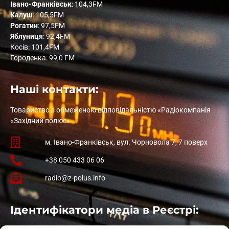
Івано-Франківськ
: 104,3FM
Калуш
: 105,5FM
Рогатин
: 97,5FM
Яблуниця
: 92,4FM
Косів: 101,4FM
Городенка: 99,0 FM
Наші контакти:
Товариство з обмеженою відповідальністю «Радіокомпанія
«Західний полюс»
м. Івано-Франківськ, вул. Чорновола 7, 7 поверх
+38 050 433 06 06
radio@z-polus.info
Ідентифікатори медіа в Реєстрі: