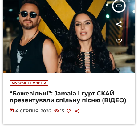
insert_link
МУЗИЧНІ НОВИНИ
“Божевільні”: Jamala і гурт СКАЙ
презентували спільну пісню (ВІДЕО)
today
4 СЕРПНЯ, 2026
15