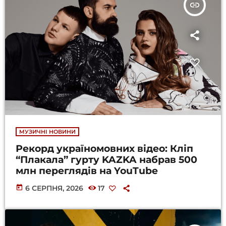
insert_link
МУЗИЧНІ НОВИНИ
Рекорд україномовних відео: Кліп
“Плакала” гурту KAZKA набрав 500
млн переглядів на YouTube
today
6 СЕРПНЯ, 2026
17