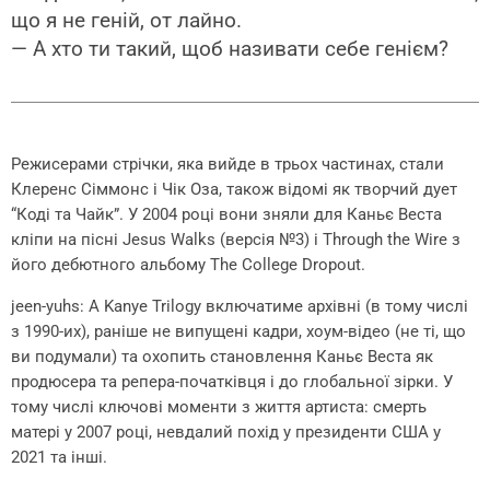
що я не геній, от лайно.
— А хто ти такий, щоб називати себе генієм?
Режисерами стрічки, яка вийде в трьох частинах, стали
Клеренс Сіммонс і Чік Оза, також відомі як творчий дует
“Коді та Чайк”. У 2004 році вони зняли для Каньє Веста
кліпи на пісні Jesus Walks (версія №3) і Through the Wire з
його дебютного альбому The College Dropout.
jeen-yuhs: A Kanye Trilogy включатиме архівні (в тому числі
з 1990-их), раніше не випущені кадри, хоум-відео (не ті, що
ви подумали) та охопить становлення Каньє Веста як
продюсера та репера-початківця і до глобальної зірки. У
тому числі ключові моменти з життя артиста: смерть
матері у 2007 році, невдалий похід у президенти США у
2021 та інші.