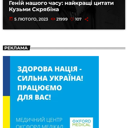
Геній нашого часу: найкращі цитати
Кузьми Скрябіна
today
5 ЛЮТОГО, 2023
21999
107
РЕКЛАМА