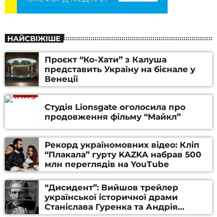
НАЙСВІЖІШЕ
Проєкт “Ко-Хати” з Калуша
представить Україну на бієнале у
Венеції
Студія Lionsgate оголосила про
продовження фільму “Майкл”
Рекорд україномовних відео: Кліп
“Плакала” гурту KAZKA набрав 500
млн переглядів на YouTube
“Дисидент”: Вийшов трейлер
української історичної драми
Станіслава Гуренка та Андрія
Алфьорова (ВІДЕО)