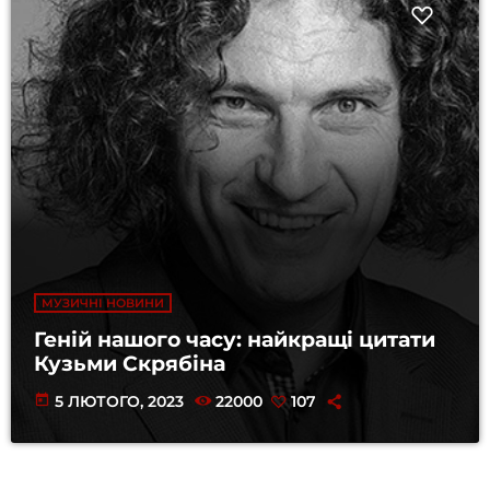
МУЗИЧНІ НОВИНИ
Геній нашого часу: найкращі цитати
Кузьми Скрябіна
today
5 ЛЮТОГО, 2023
22000
107