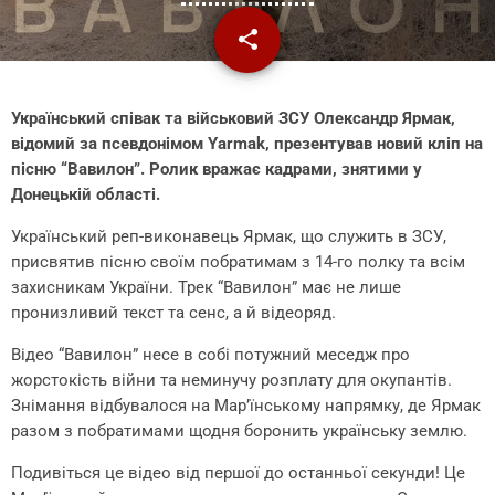
share
email
1
Український співак та військовий ЗСУ Олександр Ярмак,
відомий за псевдонімом Yarmak, презентував новий кліп на
пісню “Вавилон”. Ролик вражає кадрами, знятими у
Донецькій області.
Український реп-виконавець Ярмак, що служить в ЗСУ,
присвятив пісню своїм побратимам з 14-го полку та всім
захисникам України. Трек “Вавилон” має не лише
пронизливий текст та сенс, а й відеоряд.
Відео “Вавилон” несе в собі потужний меседж про
жорстокість війни та неминучу розплату для окупантів.
Знімання відбувалося на Мар’їнському напрямку, де Ярмак
разом з побратимами щодня боронить українську землю.
Подивіться це відео від першої до останньої секунди! Це