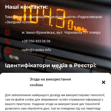
Наші контакти:
Товариство з обмеженою відповідальністю «Радіокомпанія
«Західний полюс»
м. Івано-Франківськ, вул. Чорновола 7, 7 поверх
+38 050 433 06 06
radio@z-polus.info
Ідентифікатори медіа в Реєстрі:
Івано-Франківськ
: L11-00661
Згода на використання
Калуш
: L11-01410
cookies
Рогатин
: L11-01801
Яблуниця
: L11-01720
Для забезпечення найкращого досвіду ми використовуємо технології,
Косів: L11-01805
такі як файли cookie, для збереження та/або отримання інформації з
Гарасимів: L11-02274
вашого пристрою. Надання згоди на використання цих технологій
дозволить нам обробляти дані, такі як поведінка під час перегляду