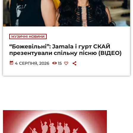
МУЗИЧНІ НОВИНИ
“Божевільні”: Jamala і гурт СКАЙ
презентували спільну пісню (ВІДЕО)
today
4 СЕРПНЯ, 2026
15