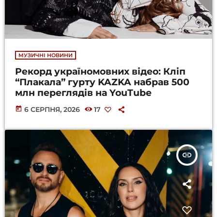
МУЗИЧНІ НОВИНИ
Рекорд україномовних відео: Кліп
“Плакала” гурту KAZKA набрав 500
млн переглядів на YouTube
today
6 СЕРПНЯ, 2026
17
insert_link