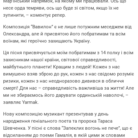
Марʼїнський напрямок, на якому ми працювали. Ось що
несе орда темряви, ось що буде зі світом, якщо їх не
зупинити, – коментує репер.
Композиція “Вавилон” є не лише потужним меседжем від
Олександра, але й присвятою його побратимам та всім
воїнам, які героїчно захищають Україну.
Ця пісня присвячується моїм побратимам з 14 полку і всім
захисникам нашої країни, світової справедливості,
майбутнього планети! Кращим з людей! Кожен з нас
вимушено взяв зброю до рук, кожен з нас свідомо розуміє
ризики, кожен з нас неодноразово дивився в обличчя
смерті! Для нас – справедливість важливіша за життя! Але
ми не збираємось його дарувати ординській наволочі, –
заявляє Yarmak.
Нову композицію музикант презентував у день
народження геніального поета та пророка Тараса
Шевченка. У пісні є слова “Запеклих вогонь не пече”, що є
відсиланням до поеми Гамалія, в якій цими ж словами