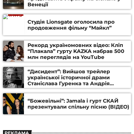
Венеції
Студія Lionsgate оголосила про
продовження фільму “Майкл”
Рекорд україномовних відео: Кліп
“Плакала” гурту KAZKA набрав 500
млн переглядів на YouTube
“Дисидент”: Вийшов трейлер
української історичної драми
Станіслава Гуренка та Андрія
Алфьорова (ВІДЕО)
“Божевільні”: Jamala і гурт СКАЙ
презентували спільну пісню (ВІДЕО)
РЕКЛАМА