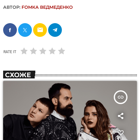
АВТОР:
FОMКА ВЕДМЕДЕНКО
email
RATE IT
СХОЖЕ
insert_link