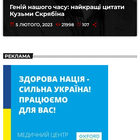
Геній нашого часу: найкращі цитати
Кузьми Скрябіна
today
5 ЛЮТОГО, 2023
21998
107
РЕКЛАМА