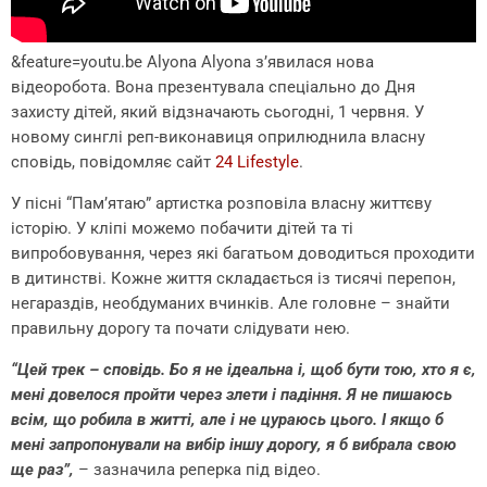
&feature=youtu.be
Alyona Alyona з’явилася нова
відеоробота. Вона презентувала спеціально до Дня
захисту дітей, який відзначають сьогодні, 1 червня. У
новому синглі реп-виконавиця оприлюднила власну
сповідь, повідомляє сайт
24 Lifestyle
.
У пісні “Пам’ятаю” артистка розповіла власну життєву
історію. У кліпі можемо побачити дітей та ті
випробовування, через які багатьом доводиться проходити
в дитинстві. Кожне життя складається із тисячі перепон,
негараздів, необдуманих вчинків. Але головне – знайти
правильну дорогу та почати слідувати нею.
“Цей трек – сповідь. Бо я не ідеальна і, щоб бути тою, хто я є,
мені довелося пройти через злети і падіння. Я не пишаюсь
всім, що робила в житті, але і не цураюсь цього. І якщо б
мені запропонували на вибір іншу дорогу, я б вибрала свою
ще раз”,
– зазначила реперка під відео.