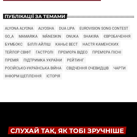
ПУБЛІКАЦІЇ ЗА ТЕМАМИ
ALYONA ALYONA
ALYOSHA
DUA LIPA
EUROVISION SONG CONTEST
GO_A
MAMARIKA
MÅNESKIN
ONUKA
SHAKIRA
ЄВРОБАЧЕННЯ
БУМБОКС
БІЛЛІ АЙЛІШ
КАНЬЄ ВЕСТ
НАСТЯ КАМЕНСКИХ
ТЕЙЛОР СВІФТ
ГАСТРОЛІ
ПРЕМ'ЄРА ВІДЕО
ПРЕМ'ЄРА ПІСНІ
ПРЕМІЯ
ПІДТРИМКА УКРАЇНИ
РЕЙТИНГ
РОСІЙСЬКО-УКРАЇНСЬКА ВІЙНА
СВІДЧЕННЯ ОЧЕВИДЦІВ
ЧАРТИ
ІНФОРМ ЩЕПЛЕННЯ
ІСТОРІЯ
СЛУХАЙ ТАК, ЯК ТОБІ ЗРУЧНІШЕ