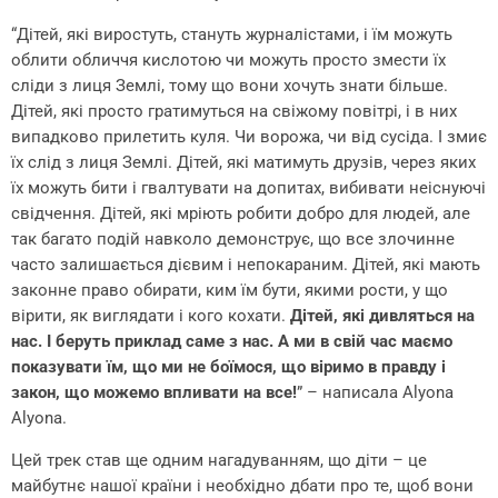
“Дітей, які виростуть, стануть журналістами, і їм можуть
облити обличчя кислотою чи можуть просто змести їх
сліди з лиця Землі, тому що вони хочуть знати більше.
Дітей, які просто гратимуться на свіжому повітрі, і в них
випадково прилетить куля. Чи ворожа, чи від сусіда. І змиє
їх слід з лиця Землі. Дітей, які матимуть друзів, через яких
їх можуть бити і гвалтувати на допитах, вибивати неіснуючі
свідчення. Дітей, які мріють робити добро для людей, але
так багато подій навколо демонструє, що все злочинне
часто залишається дієвим і непокараним. Дітей, які мають
законне право обирати, ким їм бути, якими рости, у що
вірити, як виглядати і кого кохати.
Дітей, які дивляться на
нас. І беруть приклад саме з нас. А ми в свій час маємо
показувати їм, що ми не боїмося, що віримо в правду і
закон, що можемо впливати на все!
” – написала Alyona
Alyona.
Цей трек став ще одним нагадуванням, що діти – це
майбутнє нашої країни і необхідно дбати про те, щоб вони