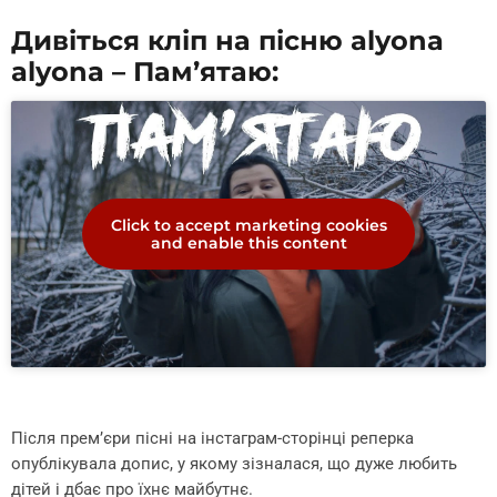
Дивіться кліп на пісню alyona
alyona – Пам’ятаю:
Click to accept marketing cookies
and enable this content
Після прем’єри пісні на інстаграм-сторінці реперка
опублікувала допис, у якому зізналася, що дуже любить
дітей і дбає про їхнє майбутнє.