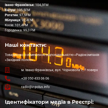
Івано-Франківськ
: 104,3FM
Калуш
: 105,5FM
Рогатин
: 97,5FM
Яблуниця
: 92,4FM
Косів: 101,4FM
Городенка: 99,0 FM
Наші контакти:
Товариство з обмеженою відповідальністю «Радіокомпанія
«Західний полюс»
м. Івано-Франківськ, вул. Чорновола 7, 7 поверх
+38 050 433 06 06
radio@z-polus.info
Ідентифікатори медіа в Реєстрі: