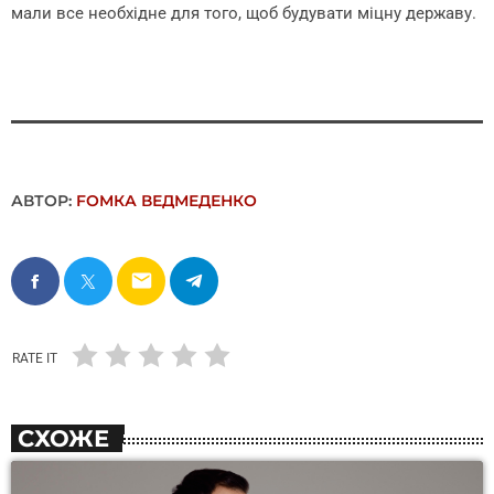
мали все необхідне для того, щоб будувати міцну державу.
АВТОР:
FОMКА ВЕДМЕДЕНКО
email
RATE IT
СХОЖЕ