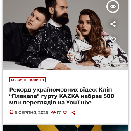
insert_link
МУЗИЧНІ НОВИНИ
Рекорд україномовних відео: Кліп
“Плакала” гурту KAZKA набрав 500
млн переглядів на YouTube
today
6 СЕРПНЯ, 2026
17