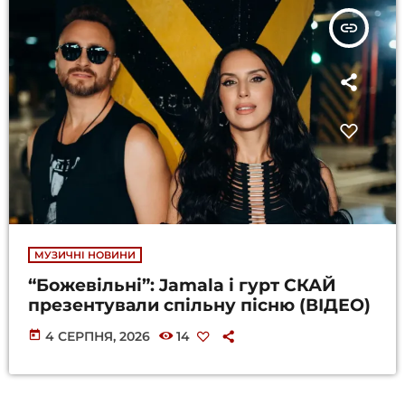
insert_link
МУЗИЧНІ НОВИНИ
“Божевільні”: Jamala і гурт СКАЙ
презентували спільну пісню (ВІДЕО)
today
4 СЕРПНЯ, 2026
14