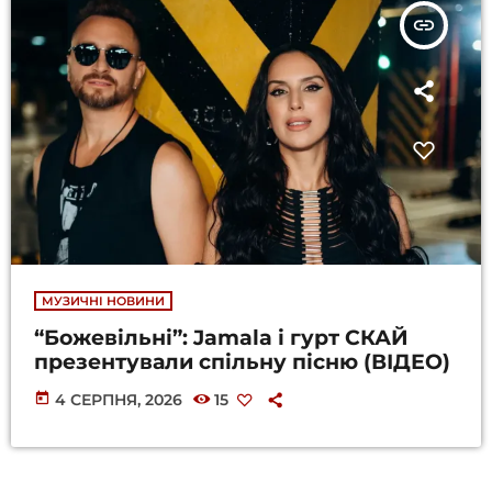
insert_link
МУЗИЧНІ НОВИНИ
“Божевільні”: Jamala і гурт СКАЙ
презентували спільну пісню (ВІДЕО)
today
4 СЕРПНЯ, 2026
15