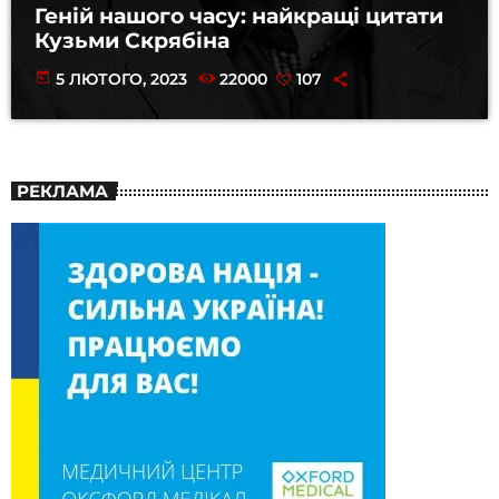
Геній нашого часу: найкращі цитати
Кузьми Скрябіна
today
5 ЛЮТОГО, 2023
22000
107
РЕКЛАМА