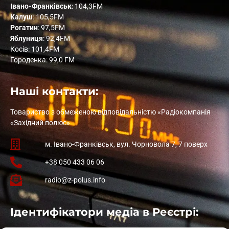
Івано-Франківськ
: 104,3FM
Калуш
: 105,5FM
Рогатин
: 97,5FM
Яблуниця
: 92,4FM
Косів: 101,4FM
Городенка: 99,0 FM
Наші контакти:
Товариство з обмеженою відповідальністю «Радіокомпанія
«Західний полюс»
м. Івано-Франківськ, вул. Чорновола 7, 7 поверх
+38 050 433 06 06
radio@z-polus.info
Ідентифікатори медіа в Реєстрі: