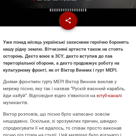
share
email
Уже понад місяць українські захисники героїчно боронять
нашу рідну землю. Вітчизняні артисти також не стоять
осторонь. Дехто воює в ЗСУ, дехто вступив до лав
територіальної оборони, а дехто продовжує роботу на
культурному фронті, як от Віктор Винник і гурт МЕРІ.
Днями фронтмен гурту МЕРІ Віктор Винник виклав у
мережу пісню, яку так і назвав “Рускій ваєнний карабль,
йди на#уй”. Відповідне відео з’явилося на
ютуб-каналі
музикантів.
Віктор розповів, що пісню було написано зовсім
нещодавно. Оскільки, зі зрозумілих причин, швидко
спродюсувати її не вдалось, то співак просто виконав
пісню під гітару на студії. Цей матеріал було відзнято і