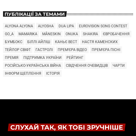
ПУБЛІКАЦІЇ ЗА ТЕМАМИ
ALYONA ALYONA
ALYOSHA
DUA LIPA
EUROVISION SONG CONTEST
GO_A
MAMARIKA
MÅNESKIN
ONUKA
SHAKIRA
ЄВРОБАЧЕННЯ
БУМБОКС
БІЛЛІ АЙЛІШ
КАНЬЄ ВЕСТ
НАСТЯ КАМЕНСКИХ
ТЕЙЛОР СВІФТ
ГАСТРОЛІ
ПРЕМ'ЄРА ВІДЕО
ПРЕМ'ЄРА ПІСНІ
ПРЕМІЯ
ПІДТРИМКА УКРАЇНИ
РЕЙТИНГ
РОСІЙСЬКО-УКРАЇНСЬКА ВІЙНА
СВІДЧЕННЯ ОЧЕВИДЦІВ
ЧАРТИ
ІНФОРМ ЩЕПЛЕННЯ
ІСТОРІЯ
СЛУХАЙ ТАК, ЯК ТОБІ ЗРУЧНІШЕ