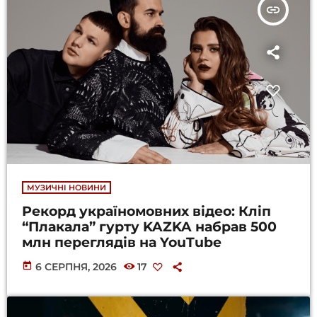
insert_link
МУЗИЧНІ НОВИНИ
Рекорд україномовних відео: Кліп
“Плакала” гурту KAZKA набрав 500
млн переглядів на YouTube
today
6 СЕРПНЯ, 2026
17