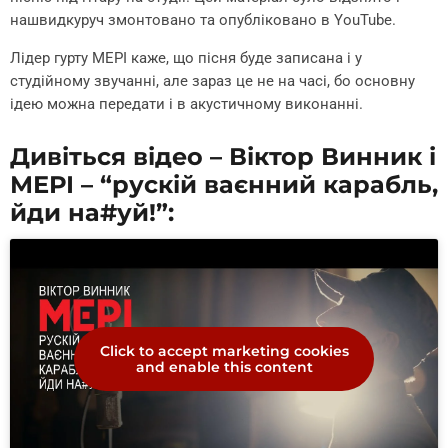
нашвидкуруч змонтовано та опубліковано в YouTube.
Лідер гурту МЕРІ каже, що пісня буде записана і у
студійному звучанні, але зараз це не на часі, бо основну
ідею можна передати і в акустичному виконанні.
Дивіться відео –
Віктор Винник і
МЕРІ – “рускій ваєнний карабль,
йди на
#уй
!”:
Click to accept marketing cookies
and enable this content