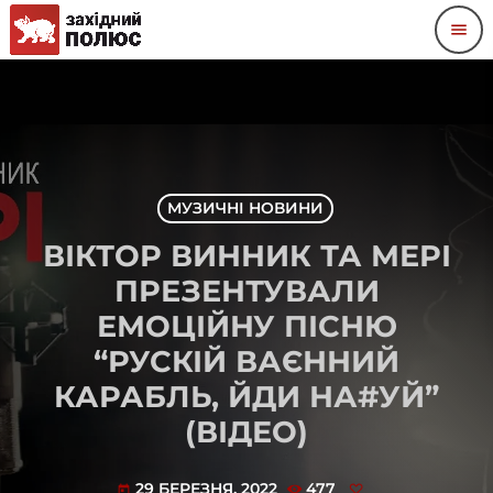
menu
МУЗИЧНІ НОВИНИ
ВІКТОР ВИННИК ТА МЕРІ
ПРЕЗЕНТУВАЛИ
ЕМОЦІЙНУ ПІСНЮ
“РУСКІЙ ВАЄННИЙ
КАРАБЛЬ, ЙДИ НА#УЙ”
(ВІДЕО)
29 БЕРЕЗНЯ, 2022
477
today