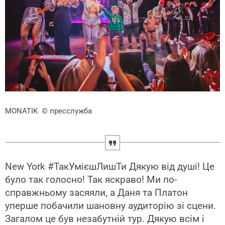
MONATIK
© пресслужба
New York #ТакУмієшЛишТи Дякую від душі! Це
було так голосно! Так яскраво! Ми по-
справжньому засяяли, а Даня та Платон
уперше побачили шановну аудиторію зі сцени.
Загалом це був незабутній тур. Дякую всім і