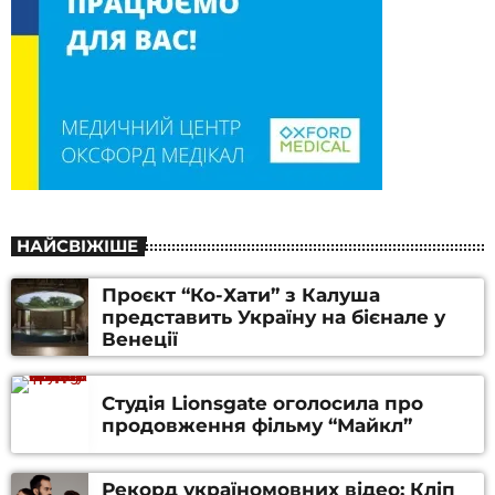
НАЙСВІЖІШЕ
Проєкт “Ко-Хати” з Калуша
представить Україну на бієнале у
Венеції
Студія Lionsgate оголосила про
продовження фільму “Майкл”
Рекорд україномовних відео: Кліп