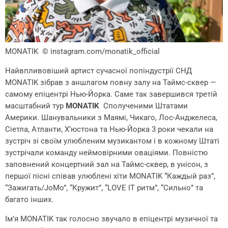
MONATIK
© instagram.com/monatik_official
Найвпливовіший артист сучасної попіндустрії СНД
MONATIK зібрав з аншлагом повну залу на Таймс-сквер —
самому епіцентрі Нью-Йорка. Саме так завершився третій
масштабний тур
MONATIK
Сполученими Штатами
Америки. Шанувальники з Маямі, Чикаго, Лос-Анджелеса,
Сіетла, Атланти, Х’юстона та Нью-Йорка 3 роки чекали на
зустріч зі своїм улюбленим музикантом і в кожному Штаті
зустрічали команду неймовірними оваціями. Повністю
заповнений концертний зал на Таймс-сквер, в унісон, з
першої пісні співав улюблені хіти MONATIK “Каждый раз”,
“Зажигать/JoMo”, “Кружит”, “LOVE IT ритм”, “Сильно” та
багато інших.
Ім’я MONATIK так голосно звучало в епіцентрі музичної та