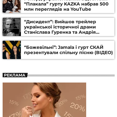
“Плакала” гурту KAZKA набрав 500
млн переглядів на YouTube
“Дисидент”: Вийшов трейлер
української історичної драми
Станіслава Гуренка та Андрія
Алфьорова (ВІДЕО)
“Божевільні”: Jamala і гурт СКАЙ
презентували спільну пісню (ВІДЕО)
РЕКЛАМА