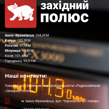
Івано-Франківськ
: 104,3FM
Калуш
: 105,5FM
Рогатин
: 97,5FM
Яблуниця
: 92,4FM
Косів: 101,4FM
Городенка: 99,0 FM
Наші контакти:
Товариство з обмеженою відповідальністю «Радіокомпанія
«Західний полюс»
м. Івано-Франківськ, вул. Чорновола 7, 7 поверх