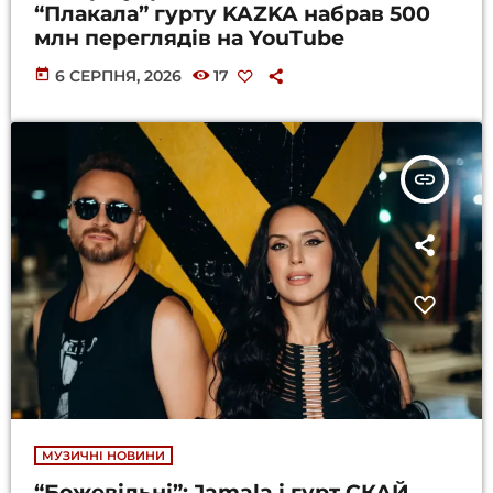
“Плакала” гурту KAZKA набрав 500
млн переглядів на YouTube
today
6 СЕРПНЯ, 2026
17
insert_link
МУЗИЧНІ НОВИНИ
“Божевільні”: Jamala і гурт СКАЙ