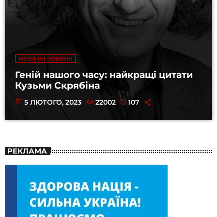
МУЗИЧНІ НОВИНИ
Геній нашого часу: найкращі цитати
Кузьми Скрябіна
today
5 ЛЮТОГО, 2023
22002
107
РЕКЛАМА