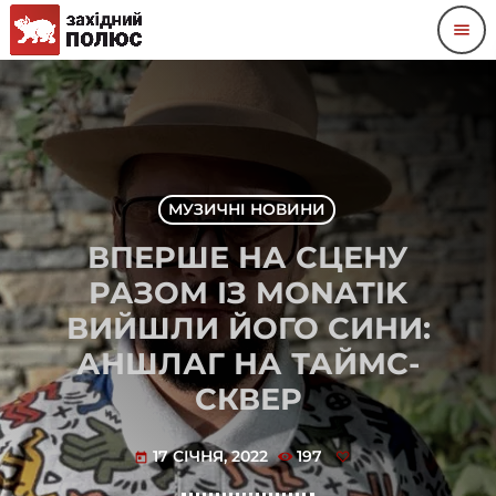
menu
МУЗИЧНІ НОВИНИ
ВПЕРШЕ НА СЦЕНУ
РАЗОМ ІЗ MONATIK
ВИЙШЛИ ЙОГО СИНИ:
АНШЛАГ НА ТАЙМС-
СКВЕР
17 СІЧНЯ, 2022
197
today