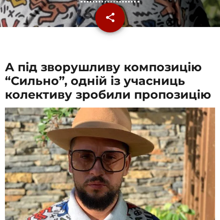
share
email
А під зворушливу композицію
“Сильно”, одній із учасниць
колективу зробили пропозицію