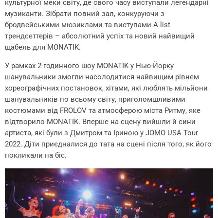
культурної меки світу, де свого часу виступали легендарні
музиканти. Зібрати повний зал, конкуруючи з
бродвейськими мюзиклами та виступами А-list
трендсеттерів – абсолютний успіх та новий найвищий
щабель для MONATIK.
У рамках 2-годинного шоу MONATIK у Нью-Йорку
шанувальники змогли насолодитися найвищим рівнем
хореографічних постановок, хітами, які люблять мільйони
шанувальників по всьому світу, приголомшливими
костюмами від FROLOV та атмосферою міста Ритму, яке
відтворило MONATIK. Вперше на сцену вийшли й сини
артиста, які були з Дмитром та Іриною у JOMO USA Tour
2022. Діти приєдналися до тата на сцені після того, як його
покликали на біс.