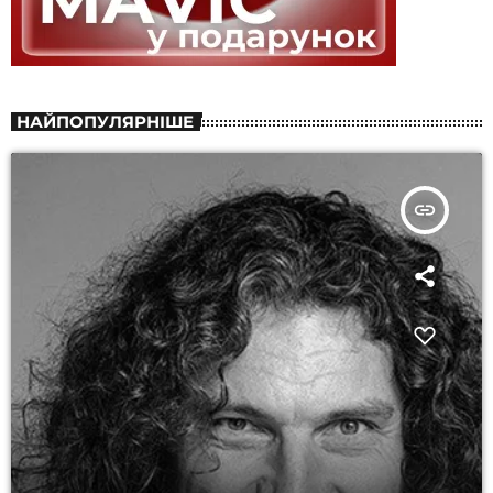
НАЙПОПУЛЯРНІШЕ
insert_link