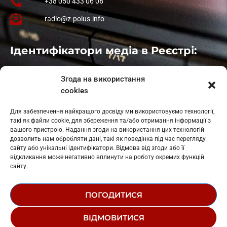
+38 050 433 06 06
radio@z-polus.info
Ідентифікатори медіа в Реєстрі:
Івано-Франківськ
: L11-00661
Згода на використання
Калуш
: L11-01410
cookies
Рогатин
: L11-01801
Яблуниця
: L11-01720
Для забезпечення найкращого досвіду ми використовуємо технології,
Косів: L11-01805
такі як файли cookie, для збереження та/або отримання інформації з
Гарасимів: L11-02274
вашого пристрою. Надання згоди на використання цих технологій
дозволить нам обробляти дані, такі як поведінка під час перегляду
сайту або унікальні ідентифікатори. Відмова від згоди або її
відкликання може негативно вплинути на роботу окремих функцій
сайту.
ПОГОДИТИСЯ
© 1995-2026 РК «ЗАХІДНИЙ ПОЛЮС»
ВІДМОВИТИСЯ
ЛОГОТИП