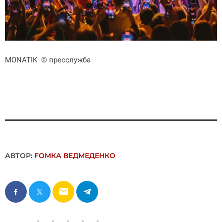
MONATIK
© пресслужба
АВТОР:
FОMКА ВЕДМЕДЕНКО
email