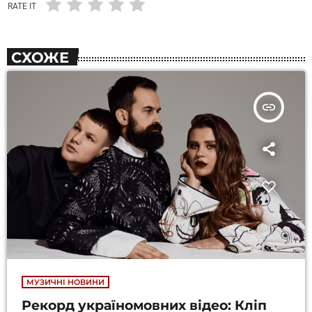
RATE IT
СХОЖЕ
insert_link
МУЗИЧНІ НОВИНИ
Рекорд україномовних відео: Кліп