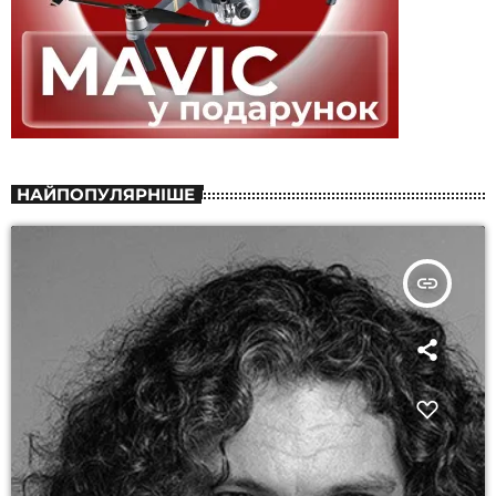
НАЙПОПУЛЯРНІШЕ
insert_link