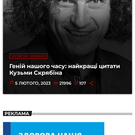
МУЗИЧНІ НОВИНИ
Геній нашого часу: найкращі цитати
Кузьми Скрябіна
today
5 ЛЮТОГО, 2023
21996
107
РЕКЛАМА