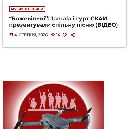
МУЗИЧНІ НОВИНИ
“Божевільні”: Jamala і гурт СКАЙ
презентували спільну пісню (ВІДЕО)
today
4 СЕРПНЯ, 2026
14