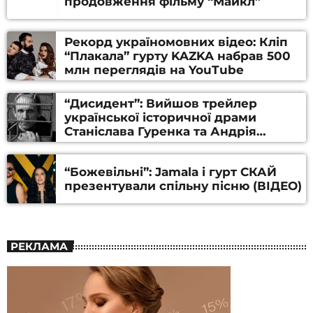
продовження фільму “Майкл”
Рекорд україномовних відео: Кліп
“Плакала” гурту KAZKA набрав 500
млн переглядів на YouTube
“Дисидент”: Вийшов трейлер
української історичної драми
Станіслава Гуренка та Андрія
Алфьорова (ВІДЕО)
“Божевільні”: Jamala і гурт СКАЙ
презентували спільну пісню (ВІДЕО)
РЕКЛАМА