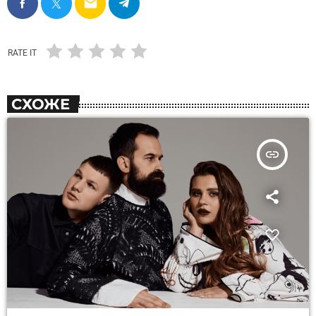
email
RATE IT
СХОЖЕ
insert_link