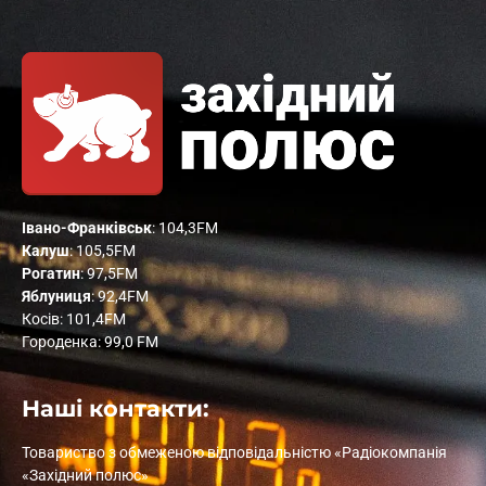
Івано-Франківськ
: 104,3FM
Калуш
: 105,5FM
Рогатин
: 97,5FM
Яблуниця
: 92,4FM
Косів: 101,4FM
Городенка: 99,0 FM
Наші контакти:
Товариство з обмеженою відповідальністю «Радіокомпанія
«Західний полюс»