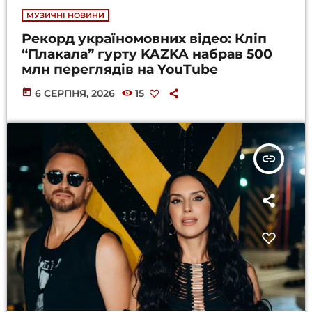
МУЗИЧНІ НОВИНИ
Рекорд україномовних відео: Кліп
“Плакала” гурту KAZKA набрав 500
млн переглядів на YouTube
today
6 СЕРПНЯ, 2026
15
insert_link