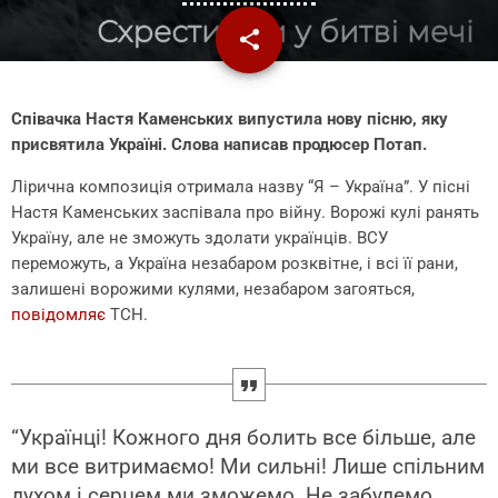
share
email
6
Співачка Настя Каменських випустила нову пісню, яку
присвятила Україні. Слова написав продюсер Потап.
Лірична композиція отримала назву “Я – Україна”. У пісні
Настя Каменських заспівала про війну. Ворожі кулі ранять
Україну, але не зможуть здолати українців. ВСУ
переможуть, а Україна незабаром розквітне, і всі її рани,
залишені ворожими кулями, незабаром загояться,
повідомляє
ТСН.
“Українці! Кожного дня болить все більше, але
ми все витримаємо! Ми сильні! Лише спільним
духом і серцем ми зможемо. Не забудемо