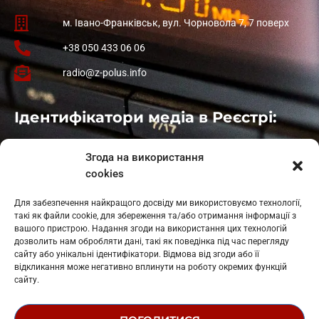
м. Івано-Франківськ, вул. Чорновола 7, 7 поверх
+38 050 433 06 06
radio@z-polus.info
Ідентифікатори медіа в Реєстрі:
Івано-Франківськ
: L11-00661
Згода на використання
Калуш
: L11-01410
cookies
Рогатин
: L11-01801
Яблуниця
: L11-01720
Для забезпечення найкращого досвіду ми використовуємо технології,
Косів: L11-01805
такі як файли cookie, для збереження та/або отримання інформації з
Гарасимів: L11-02274
вашого пристрою. Надання згоди на використання цих технологій
дозволить нам обробляти дані, такі як поведінка під час перегляду
сайту або унікальні ідентифікатори. Відмова від згоди або її
відкликання може негативно вплинути на роботу окремих функцій
сайту.