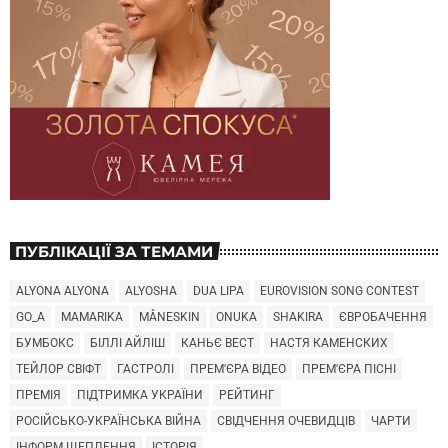
ПУБЛІКАЦІЇ ЗА ТЕМАМИ
ALYONA ALYONA
ALYOSHA
DUA LIPA
EUROVISION SONG CONTEST
GO_A
MAMARIKA
MÅNESKIN
ONUKA
SHAKIRA
ЄВРОБАЧЕННЯ
БУМБОКС
БІЛЛІ АЙЛІШ
КАНЬЄ ВЕСТ
НАСТЯ КАМЕНСКИХ
ТЕЙЛОР СВІФТ
ГАСТРОЛІ
ПРЕМ'ЄРА ВІДЕО
ПРЕМ'ЄРА ПІСНІ
ПРЕМІЯ
ПІДТРИМКА УКРАЇНИ
РЕЙТИНГ
РОСІЙСЬКО-УКРАЇНСЬКА ВІЙНА
СВІДЧЕННЯ ОЧЕВИДЦІВ
ЧАРТИ
ІНФОРМ ЩЕПЛЕННЯ
ІСТОРІЯ