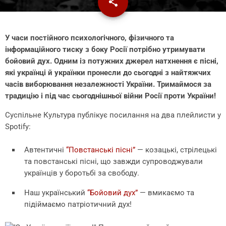
share
email
У часи постійного психологічного, фізичного та
інформаційного тиску з боку Росії потрібно утримувати
бойовий дух. Одним із потужних джерел натхнення є пісні,
які українці й українки пронесли до сьогодні з найтяжчих
часів виборювання незалежності України. Тримаймося за
традицію і під час сьогоднішньої війни Росії проти України!
Суспільне Культура публікує посилання на два плейлисти у
Spotify:
Автентичні
“Повстанські пісні”
— козацькі, стрілецькі
та повстанські пісні, що завжди супроводжували
українців у боротьбі за свободу.
Наш український
“Бойовий дух”
— вмикаємо та
підіймаємо патріотичний дух!