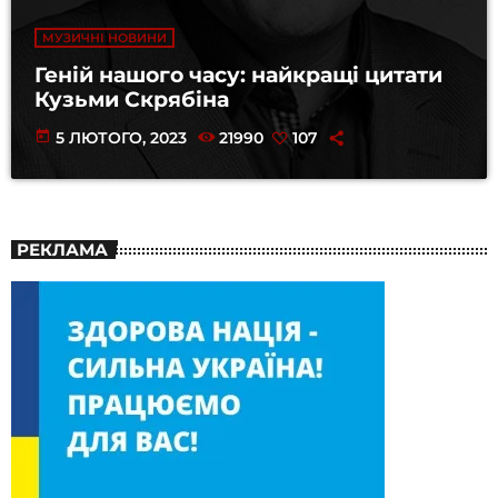
МУЗИЧНІ НОВИНИ
Геній нашого часу: найкращі цитати
Кузьми Скрябіна
today
5 ЛЮТОГО, 2023
21990
107
РЕКЛАМА