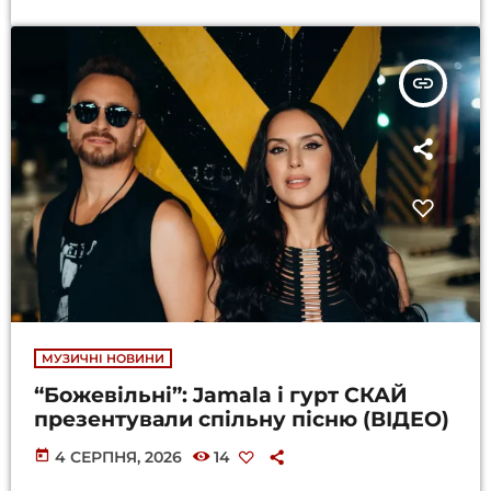
insert_link
МУЗИЧНІ НОВИНИ
“Божевільні”: Jamala і гурт СКАЙ
презентували спільну пісню (ВІДЕО)
today
4 СЕРПНЯ, 2026
14