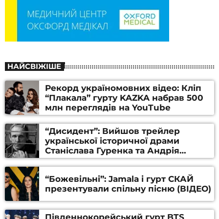
НАЙСВІЖІШЕ
Рекорд україномовних відео: Кліп
“Плакала” гурту KAZKA набрав 500
млн переглядів на YouTube
“Дисидент”: Вийшов трейлер
української історичної драми
Станіслава Гуренка та Андрія
Алфьорова (ВІДЕО)
“Божевільні”: Jamala і гурт СКАЙ
презентували спільну пісню (ВІДЕО)
Південнокорейський гурт BTS