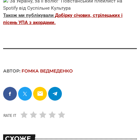
Також ми публікували
Добірку січових, стрілецьких і
пісень УПА з акордами.
АВТОР:
FОMКА ВЕДМЕДЕНКО
email
RATE IT
СХОЖЕ