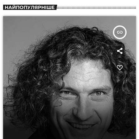
НАЙПОПУЛЯРНІШЕ
insert_link