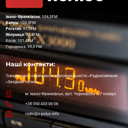
Івано-Франківськ
: 104,3FM
Калуш
: 105,5FM
Рогатин
: 97,5FM
Яблуниця
: 92,4FM
Косів: 101,4FM
Городенка: 99,0 FM
Наші контакти:
Товариство з обмеженою відповідальністю «Радіокомпанія
«Західний полюс»
м. Івано-Франківськ, вул. Чорновола 7, 7 поверх
+38 050 433 06 06
radio@z-polus.info