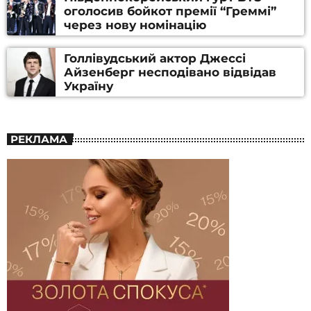
оголосив бойкот премії “Греммі”
через нову номінацію
Голлівудський актор Джессі
Айзенберг несподівано відвідав
Україну
РЕКЛАМА