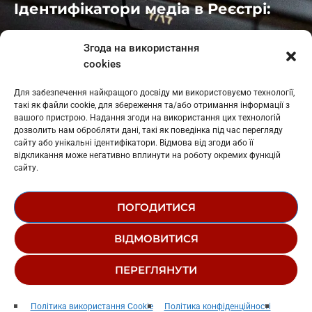
Ідентифікатори медіа в Реєстрі:
Івано-Франківськ
: L11-00661
Згода на використання
Калуш
: L11-01410
cookies
Рогатин
: L11-01801
Яблуниця
: L11-01720
Для забезпечення найкращого досвіду ми використовуємо технології,
Косів: L11-01805
такі як файли cookie, для збереження та/або отримання інформації з
Гарасимів: L11-02274
вашого пристрою. Надання згоди на використання цих технологій
дозволить нам обробляти дані, такі як поведінка під час перегляду
сайту або унікальні ідентифікатори. Відмова від згоди або її
відкликання може негативно вплинути на роботу окремих функцій
сайту.
ПОГОДИТИСЯ
© 1995-2026 РК «ЗАХІДНИЙ ПОЛЮС»
ВІДМОВИТИСЯ
ЛОГОТИП
РЕДАКЦІЙНИЙ СТАТУТ
ПЕРЕГЛЯНУТИ
СТРУКТУРА ВЛАСНОСТІ
Drop Dead
play_arrow
keyboard_arrow_right
Політика використання Cookie
Політика конфіденційності