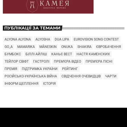
ПУБЛІКАЦІЇ ЗА ТЕМАМИ
ALYONA ALYONA
ALYOSHA
DUA LIPA
EUROVISION SONG CONTEST
GO_A
MAMARIKA
MÅNESKIN
ONUKA
SHAKIRA
ЄВРОБАЧЕННЯ
БУМБОКС
БІЛЛІ АЙЛІШ
КАНЬЄ ВЕСТ
НАСТЯ КАМЕНСКИХ
ТЕЙЛОР СВІФТ
ГАСТРОЛІ
ПРЕМ'ЄРА ВІДЕО
ПРЕМ'ЄРА ПІСНІ
ПРЕМІЯ
ПІДТРИМКА УКРАЇНИ
РЕЙТИНГ
РОСІЙСЬКО-УКРАЇНСЬКА ВІЙНА
СВІДЧЕННЯ ОЧЕВИДЦІВ
ЧАРТИ
ІНФОРМ ЩЕПЛЕННЯ
ІСТОРІЯ