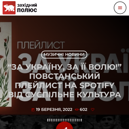
menu
МУЗИЧНІ НОВИНИ
“ЗА УКРАЇНУ, ЗА ЇЇ ВОЛЮ!”
ПОВСТАНСЬКИЙ
ПЛЕЙЛИСТ НА SPOTIFY
ВІД СУСПІЛЬНЕ КУЛЬТУРА
19 БЕРЕЗНЯ, 2022
602
today