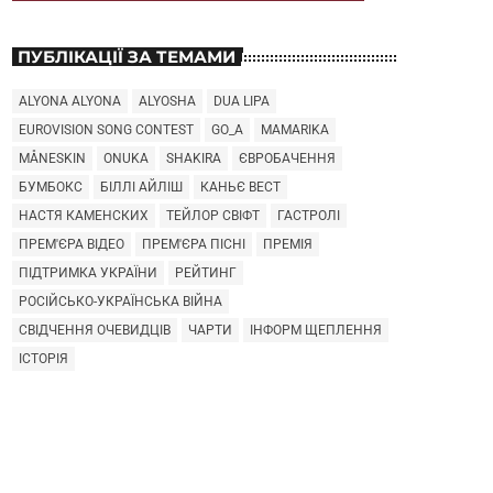
ПУБЛІКАЦІЇ ЗА ТЕМАМИ
ALYONA ALYONA
ALYOSHA
DUA LIPA
EUROVISION SONG CONTEST
GO_A
MAMARIKA
MÅNESKIN
ONUKA
SHAKIRA
ЄВРОБАЧЕННЯ
БУМБОКС
БІЛЛІ АЙЛІШ
КАНЬЄ ВЕСТ
НАСТЯ КАМЕНСКИХ
ТЕЙЛОР СВІФТ
ГАСТРОЛІ
ПРЕМ'ЄРА ВІДЕО
ПРЕМ'ЄРА ПІСНІ
ПРЕМІЯ
ПІДТРИМКА УКРАЇНИ
РЕЙТИНГ
РОСІЙСЬКО-УКРАЇНСЬКА ВІЙНА
СВІДЧЕННЯ ОЧЕВИДЦІВ
ЧАРТИ
ІНФОРМ ЩЕПЛЕННЯ
ІСТОРІЯ