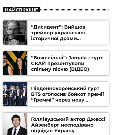
НАЙСВІЖІШЕ
“Дисидент”: Вийшов
трейлер української
історичної драми
Станіслава Гуренка та
Андрія Алфьорова (ВІДЕО)
“Божевільні”: Jamala і гурт
СКАЙ презентували
спільну пісню (ВІДЕО)
Південнокорейський гурт
BTS оголосив бойкот премії
“Греммі” через нову
номінацію
Голлівудський актор Джессі
Айзенберг несподівано
відвідав Україну