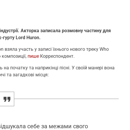
індустрії. Акторка записала розмовну частину для
-гурту Lord Huron.
on взяла участь у записі їхнього нового треку Who
о композиції,
пише
Корреспондент.
 на початку та наприкінці пісні. У своїй манері вона
і та загадкові місця:
 відшукала себе за межами свого