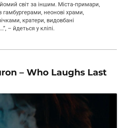
йомий світ за іншим. Міста-примари,
з гамбургерами, неонові храми,
ічками, кратери, видовбані
, – йдеться у кліпі.
uron – Who Laughs Last