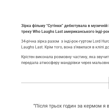
Зірка фільму “Сутінки” дебютувала в музичній 
треку Who Laughs Last американського інді-рок
34-річна зірка разом з інді-рок-гуртом Lord Hur
Laughs Last. Крім того, вона з’явилася в кліпі д
Крістен виконала розмовну частину, яка звучить
передала атмосферу мандрівки через мальовнич
“Після трьох годин за кермом я