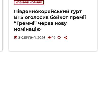
МУЗИЧНІ НОВИНИ
Південнокорейський гурт
BTS оголосив бойкот премії
“Греммі” через нову
номінацію
3 СЕРПНЯ, 2026
19
today