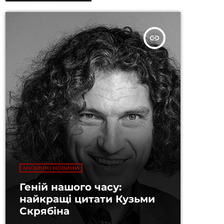
insert_link
МУЗИЧНІ НОВИНИ
Геній нашого часу:
найкращі цитати Кузьми
Скрябіна