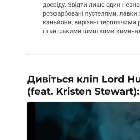
досвіду. Звідти лише один незна
розфарбовані пустелями, лавки 
каньйони, вирізані терплячими р
гігантськими шматками каменю…”
Дивіться кліп Lord H
(feat. Kristen Stewart):