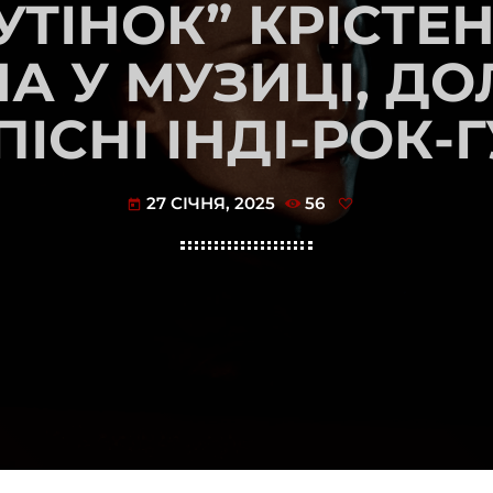
СУТІНОК” КРІСТЕ
А У МУЗИЦІ, Д
ІСНІ ІНДІ-РОК-Г
27 СІЧНЯ, 2025
56
today