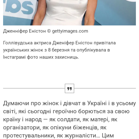
Дженніфер Еністон
© gettyimages.com
Голлівудська актриса Дженіфер Еністон привітала
українських жінок з 8 березня та опублікувала в
Інстаграмі фото наших захисниць.
Думаючи про жінок і дівчат в Україні і в усьому
світі, які сьогодні героїчно борються за свою
країну і народ — як солдати, як матері, як
організатори, як опікуни біженців, як
протестувальники, як журналісти… Цим