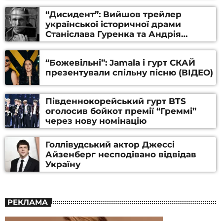
“Дисидент”: Вийшов трейлер
української історичної драми
Станіслава Гуренка та Андрія
Алфьорова (ВІДЕО)
“Божевільні”: Jamala і гурт СКАЙ
презентували спільну пісню (ВІДЕО)
Південнокорейський гурт BTS
оголосив бойкот премії “Греммі”
через нову номінацію
Голлівудський актор Джессі
Айзенберг несподівано відвідав
Україну
РЕКЛАМА