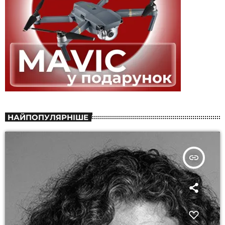
НАЙПОПУЛЯРНІШЕ
insert_link