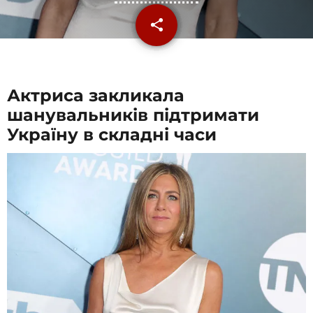
share
email
Актриса закликала
шанувальників підтримати
Україну в складні часи