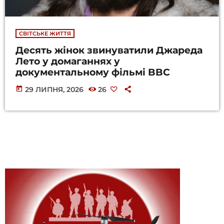
СВІТСЬКЕ ЖИТТЯ
Десять жінок звинуватили Джареда
Лето у домаганнях у
документальному фільмі BBC
today
29 ЛИПНЯ, 2026
26