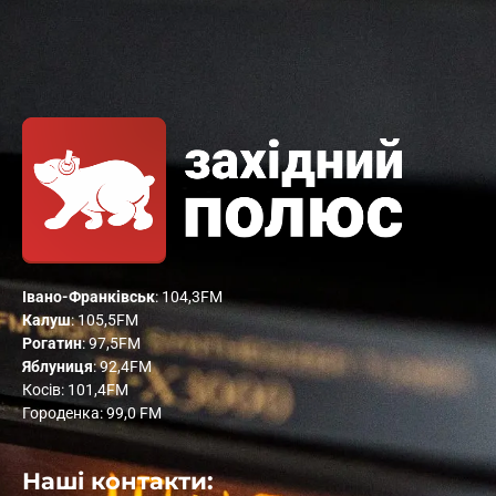
Івано-Франківськ
: 104,3FM
Калуш
: 105,5FM
Рогатин
: 97,5FM
Яблуниця
: 92,4FM
Косів: 101,4FM
Городенка: 99,0 FM
Наші контакти: