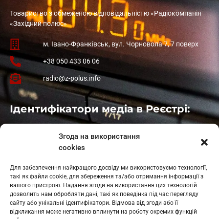
Товариство з обмеженою відповідальністю «Радіокомпанія
«Західний полюс»
м. Івано-Франківськ, вул. Чорновола 7, 7 поверх
+38 050 433 06 06
radio@z-polus.info
Ідентифікатори медіа в Реєстрі:
Івано-Франківськ
: L11-00661
Згода на використання
Калуш
: L11-01410
cookies
Рогатин
: L11-01801
Яблуниця
: L11-01720
Для забезпечення найкращого досвіду ми використовуємо технології,
Косів: L11-01805
такі як файли cookie, для збереження та/або отримання інформації з
Гарасимів: L11-02274
вашого пристрою. Надання згоди на використання цих технологій
дозволить нам обробляти дані, такі як поведінка під час перегляду
сайту або унікальні ідентифікатори. Відмова від згоди або її
відкликання може негативно вплинути на роботу окремих функцій