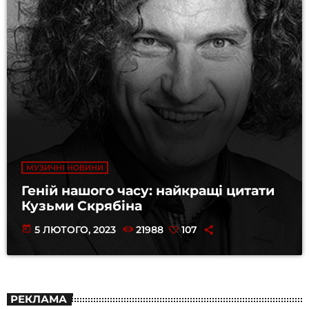
МУЗИЧНІ НОВИНИ
Геній нашого часу: найкращі цитати
Кузьми Скрябіна
today
5 ЛЮТОГО, 2023
21988
107
РЕКЛАМА