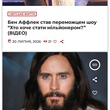
СВІТСЬКЕ ЖИТТЯ
Бен Аффлек став переможцем шоу
“Хто хоче стати мільйонером?”
(ВІДЕО)
today
30 ЛИПНЯ, 2026
21
insert_link