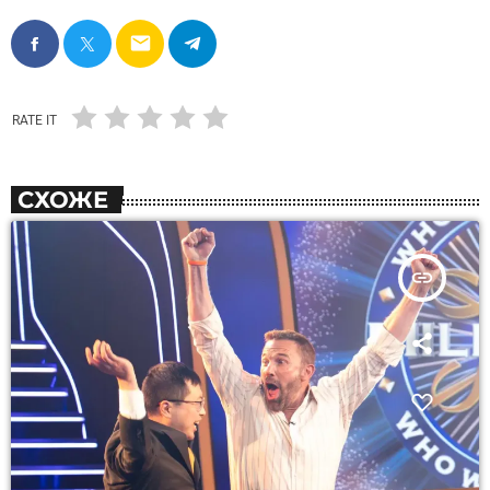
email
RATE IT
СХОЖЕ
insert_link