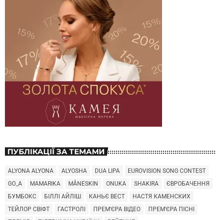
ПУБЛІКАЦІЇ ЗА ТЕМАМИ
ALYONA ALYONA
ALYOSHA
DUA LIPA
EUROVISION SONG CONTEST
GO_A
MAMARIKA
MÅNESKIN
ONUKA
SHAKIRA
ЄВРОБАЧЕННЯ
БУМБОКС
БІЛЛІ АЙЛІШ
КАНЬЄ ВЕСТ
НАСТЯ КАМЕНСКИХ
ТЕЙЛОР СВІФТ
ГАСТРОЛІ
ПРЕМ'ЄРА ВІДЕО
ПРЕМ'ЄРА ПІСНІ