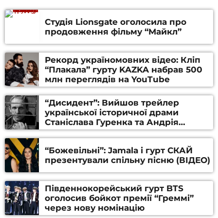
Студія Lionsgate оголосила про
продовження фільму “Майкл”
Рекорд україномовних відео: Кліп
“Плакала” гурту KAZKA набрав 500
млн переглядів на YouTube
“Дисидент”: Вийшов трейлер
української історичної драми
Станіслава Гуренка та Андрія
Алфьорова (ВІДЕО)
“Божевільні”: Jamala і гурт СКАЙ
презентували спільну пісню (ВІДЕО)
Південнокорейський гурт BTS
оголосив бойкот премії “Греммі”
через нову номінацію