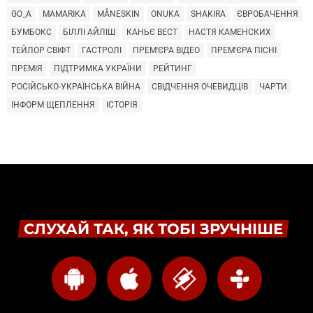
GO_A
MAMARIKA
MÅNESKIN
ONUKA
SHAKIRA
ЄВРОБАЧЕННЯ
БУМБОКС
БІЛЛІ АЙЛІШ
КАНЬЄ ВЕСТ
НАСТЯ КАМЕНСКИХ
ТЕЙЛОР СВІФТ
ГАСТРОЛІ
ПРЕМ'ЄРА ВІДЕО
ПРЕМ'ЄРА ПІСНІ
ПРЕМІЯ
ПІДТРИМКА УКРАЇНИ
РЕЙТИНГ
РОСІЙСЬКО-УКРАЇНСЬКА ВІЙНА
СВІДЧЕННЯ ОЧЕВИДЦІВ
ЧАРТИ
ІНФОРМ ЩЕПЛЕННЯ
ІСТОРІЯ
СЛУХАЙ ТАК, ЯК ТОБІ ЗРУЧНІШЕ