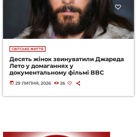
СВІТСЬКЕ ЖИТТЯ
Десять жінок звинуватили Джареда
Лето у домаганнях у
документальному фільмі BBC
today
29 ЛИПНЯ, 2026
26