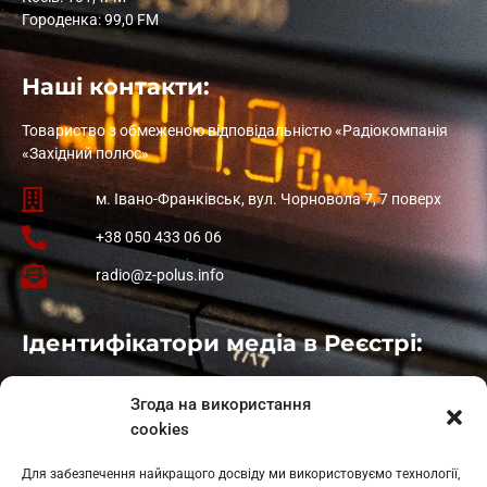
Городенка: 99,0 FM
Наші контакти:
Товариство з обмеженою відповідальністю «Радіокомпанія
«Західний полюс»
м. Івано-Франківськ, вул. Чорновола 7, 7 поверх
+38 050 433 06 06
radio@z-polus.info
Ідентифікатори медіа в Реєстрі:
Івано-Франківськ
: L11-00661
Згода на використання
Калуш
: L11-01410
cookies
Рогатин
: L11-01801
Яблуниця
: L11-01720
Для забезпечення найкращого досвіду ми використовуємо технології,
Косів: L11-01805