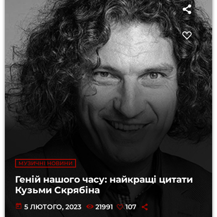
МУЗИЧНІ НОВИНИ
Геній нашого часу: найкращі цитати
Кузьми Скрябіна
today
5 ЛЮТОГО, 2023
21991
107