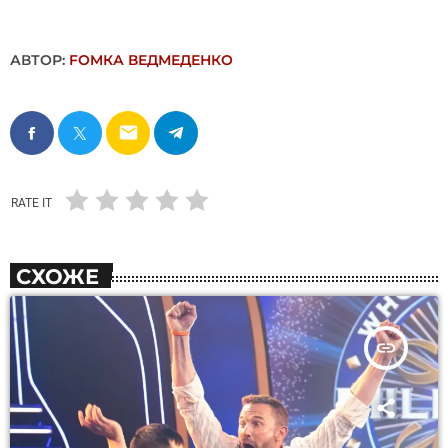
АВТОР:
FОMКА ВЕДМЕДЕНКО
email
RATE IT
СХОЖЕ
insert_link