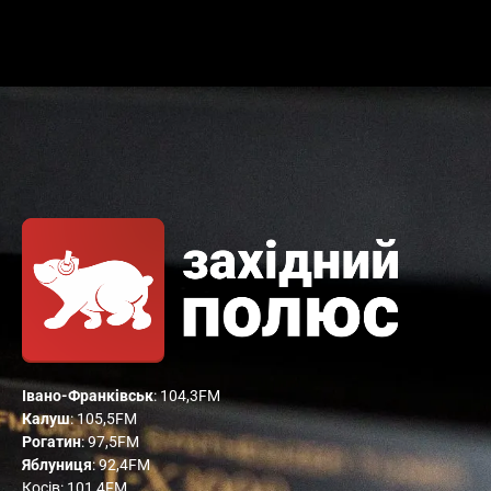
Івано-Франківськ
: 104,3FM
Калуш
: 105,5FM
Рогатин
: 97,5FM
Яблуниця
: 92,4FM
Косів: 101,4FM