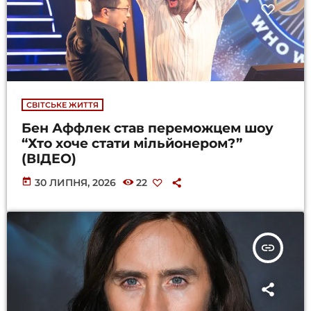
СВІТСЬКЕ ЖИТТЯ
Бен Аффлек став переможцем шоу
“Хто хоче стати мільйонером?”
(ВІДЕО)
today
30 ЛИПНЯ, 2026
22
insert_link