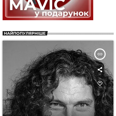
НАЙПОПУЛЯРНІШЕ
insert_link