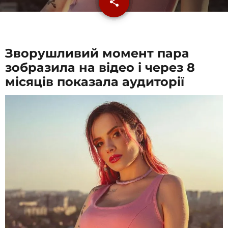
share
email
2
Зворушливий момент пара
зобразила на відео і через 8
місяців показала аудиторії