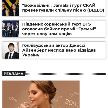
“Божевільні”: Jamala і гурт СКАЙ
презентували спільну пісню (ВІДЕО)
Південнокорейський гурт BTS
оголосив бойкот премії “Греммі”
через нову номінацію
Голлівудський актор Джессі
Айзенберг несподівано відвідав
Україну
РЕКЛАМА