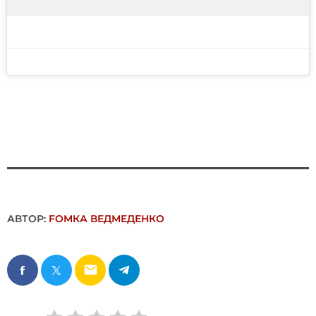
АВТОР:
FОMКА ВЕДМЕДЕНКО
email