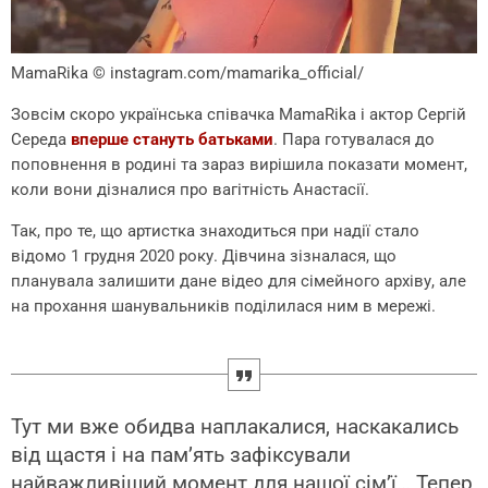
MamaRika
© instagram.com/mamarika_official/
Зовсім скоро українська співачка MamaRika і актор Сергій
Середа
вперше стануть батьками
. Пара готувалася до
поповнення в родині та зараз вирішила показати момент,
коли вони дізналися про вагітність Анастасії.
Так, про те, що артистка знаходиться при надії стало
відомо 1 грудня 2020 року. Дівчина зізналася, що
планувала залишити дане відео для сімейного архіву, але
на прохання шанувальників поділилася ним в мережі.
Тут ми вже обидва наплакалися, наскакались
від щастя і на пам’ять зафіксували
найважливіший момент для нашої сім’ї… Тепер