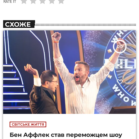
RATE IT
СХОЖЕ
insert_link
СВІТСЬКЕ ЖИТТЯ
Бен Аффлек став переможцем шоу