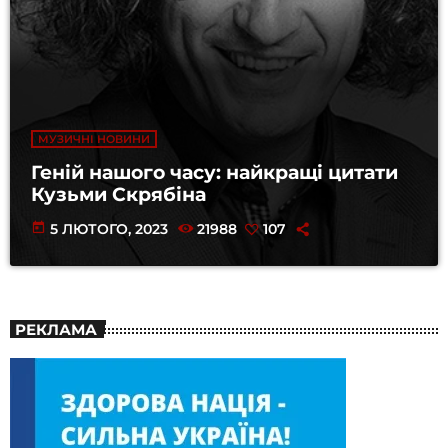
МУЗИЧНІ НОВИНИ
Геній нашого часу: найкращі цитати
Кузьми Скрябіна
today
5 ЛЮТОГО, 2023
21988
107
РЕКЛАМА