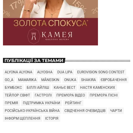
ПУБЛІКАЦІЇ ЗА ТЕМАМИ
ALYONA ALYONA
ALYOSHA
DUA LIPA
EUROVISION SONG CONTEST
GO_A
MAMARIKA
MÅNESKIN
ONUKA
SHAKIRA
ЄВРОБАЧЕННЯ
БУМБОКС
БІЛЛІ АЙЛІШ
КАНЬЄ ВЕСТ
НАСТЯ КАМЕНСКИХ
ТЕЙЛОР СВІФТ
ГАСТРОЛІ
ПРЕМ'ЄРА ВІДЕО
ПРЕМ'ЄРА ПІСНІ
ПРЕМІЯ
ПІДТРИМКА УКРАЇНИ
РЕЙТИНГ
РОСІЙСЬКО-УКРАЇНСЬКА ВІЙНА
СВІДЧЕННЯ ОЧЕВИДЦІВ
ЧАРТИ
ІНФОРМ ЩЕПЛЕННЯ
ІСТОРІЯ