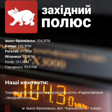
Івано-Франківськ
: 104,3FM
Калуш
: 105,5FM
Рогатин
: 97,5FM
Яблуниця
: 92,4FM
Косів: 101,4FM
Городенка: 99,0 FM
Наші контакти:
Товариство з обмеженою відповідальністю «Радіокомпанія
«Західний полюс»
м. Івано-Франківськ, вул. Чорновола 7, 7 поверх