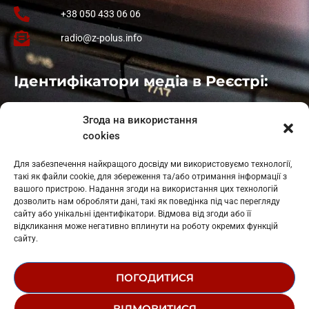
+38 050 433 06 06
radio@z-polus.info
Ідентифікатори медіа в Реєстрі:
Івано-Франківськ
: L11-00661
Згода на використання
Калуш
: L11-01410
cookies
Рогатин
: L11-01801
Яблуниця
: L11-01720
Для забезпечення найкращого досвіду ми використовуємо технології,
Косів: L11-01805
такі як файли cookie, для збереження та/або отримання інформації з
Гарасимів: L11-02274
вашого пристрою. Надання згоди на використання цих технологій
дозволить нам обробляти дані, такі як поведінка під час перегляду
сайту або унікальні ідентифікатори. Відмова від згоди або її
відкликання може негативно вплинути на роботу окремих функцій
сайту.
ПОГОДИТИСЯ
© 1995-2026 РК «ЗАХІДНИЙ ПОЛЮС»
ВІДМОВИТИСЯ