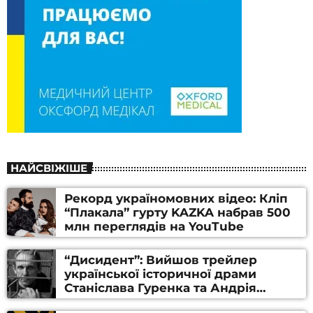
НАЙСВІЖІШЕ
Рекорд україномовних відео: Кліп
“Плакала” гурту KAZKA набрав 500
млн переглядів на YouTube
“Дисидент”: Вийшов трейлер
української історичної драми
Станіслава Гуренка та Андрія
Алфьорова (ВІДЕО)