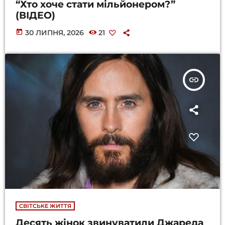
“Хто хоче стати мільйонером?”
(ВІДЕО)
today
30 ЛИПНЯ, 2026
21
insert_link
СВІТСЬКЕ ЖИТТЯ
Десять жінок звинуватили Джареда