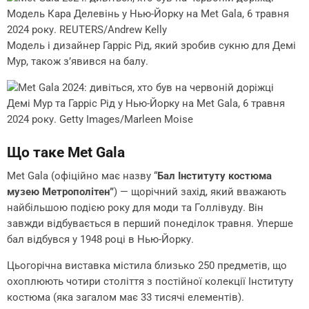
Модель Кара Делевінь у Нью-Йорку на Met Gala, 6 травня
2024 року. REUTERS/Andrew Kelly
Модель і дизайнер Гарріс Рід, який зробив сукню для Демі
Мур, також з’явився на балу.
Демі Мур та Гарріс Рід у Нью-Йорку на Met Gala, 6 травня
2024 року. Getty Images/Marleen Moise
Що таке Met Gala
Met Gala (офіційно має назву “
Бал Інституту костюма
музею Метрополітен”
) — щорічний захід, який вважають
найбільшою подією року для моди та Голлівуду. Він
завжди відбувається в перший понеділок травня. Уперше
бал відбувся у 1948 році в Нью-Йорку.
Цьогорічна виставка містила близько 250 предметів, що
охоплюють чотири століття з постійної колекції Інституту
костюма (яка загалом має 33 тисячі елементів).