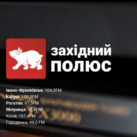
Івано-Франківськ
: 104,3FM
Калуш
: 105,5FM
Рогатин
: 97,5FM
Яблуниця
: 92,4FM
Косів: 101,4FM
Городенка: 99,0 FM