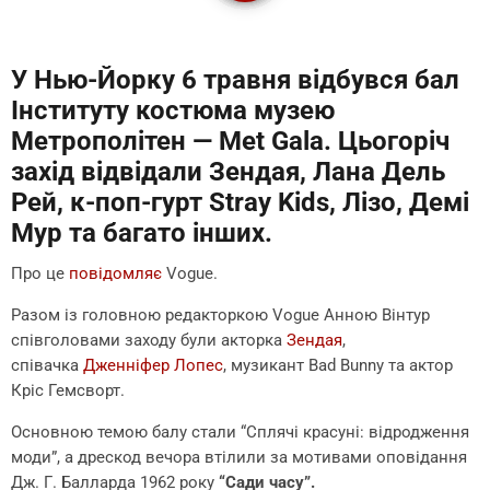
У Нью-Йорку 6 травня відбувся бал
Інституту костюма музею
Метрополітен — Met Gala. Цьогоріч
захід відвідали Зендая, Лана Дель
Рей, к-поп-гурт Stray Kids, Лізо, Демі
Мур та багато інших.
Про це
повідомляє
Vogue.
Разом із головною редакторкою Vogue Анною Вінтур
співголовами заходу були акторка
Зендая
,
співачка
Дженніфер Лопес
, музикант Bad Bunny та актор
Кріс Гемсворт.
Основною темою балу стали “Сплячі красуні: відродження
моди”, а дрескод вечора втілили за мотивами оповідання
Дж. Г. Балларда 1962 року
“Сади часу”.