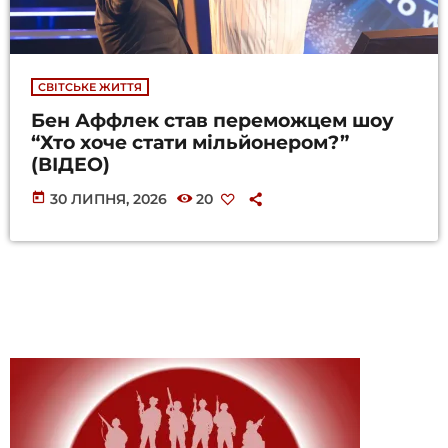
СВІТСЬКЕ ЖИТТЯ
Бен Аффлек став переможцем шоу
“Хто хоче стати мільйонером?”
(ВІДЕО)
today
30 ЛИПНЯ, 2026
20