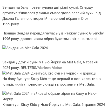
Зендая на балу презентувала дві різні сукні. Спершу
артистка з’явилася у синьо-смарагдово-зеленій сукні від
Джона Гальяно, створеній на основі вбрання Dior
1999 року.
Пізніше Зендая перевдягнулась у вінтажну сукню Givenchy
1996 року, доповнивши образ букетом квітів на голові.
Зендая у другій сукні у Нью-Йорку на Met Gala, 6 травня
2024 року. REUTERS/Marleen Moise
На балу був гурт Stray Kids — це перший к-поп-колектив в
історії, який у повному складі запросили на Met Gala.
К-поп-гурт Stray Kids у Нью-Йорку на Met Gala, 6 травня 2024