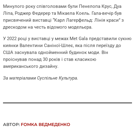
Минулого року співголовами були Пенелопа Крус, Дуа
Ліпа, Роджер Федерер та Мікаела Коель. Гала-вечір був
присвячений виставці “Карл Лагерфельд: Лінія краси” з
дрескодом на честь відомого модельєра.
У 2022 році у виставці у межах Met Gala представили сукню
киянки Валентини Саніної-Шлеє, яка після переїзду до
США заснувала однойменний будинок моди. Він
проіснував понад 30 років і став класикою
американського дизайну.
За матеріалами Суспільне Культура.
АВТОР:
FОMКА ВЕДМЕДЕНКО