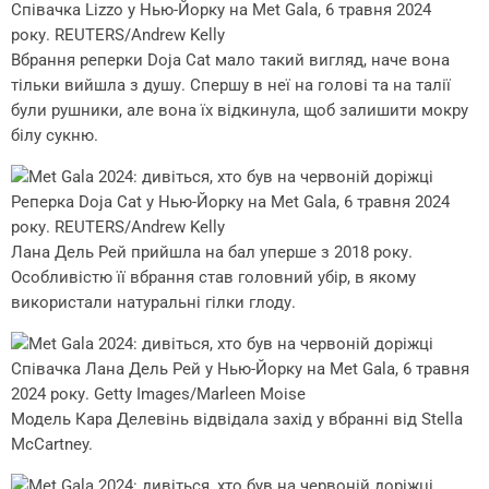
Співачка Lizzo у Нью-Йорку на Met Gala, 6 травня 2024
року. REUTERS/Andrew Kelly
Вбрання реперки Doja Cat мало такий вигляд, наче вона
тільки вийшла з душу. Спершу в неї на голові та на талії
були рушники, але вона їх відкинула, щоб залишити мокру
білу сукню.
Реперка Doja Cat у Нью-Йорку на Met Gala, 6 травня 2024
року. REUTERS/Andrew Kelly
Лана Дель Рей прийшла на бал уперше з 2018 року.
Особливістю її вбрання став головний убір, в якому
використали натуральні гілки глоду.
Співачка Лана Дель Рей у Нью-Йорку на Met Gala, 6 травня
2024 року. Getty Images/Marleen Moise
Модель Кара Делевінь відвідала захід у вбранні від Stella
McCartney.