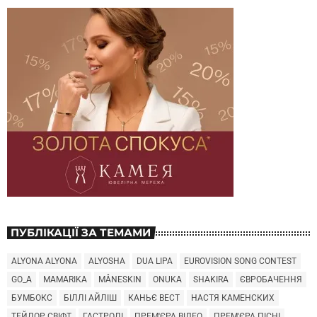
ПУБЛІКАЦІЇ ЗА ТЕМАМИ
ALYONA ALYONA
ALYOSHA
DUA LIPA
EUROVISION SONG CONTEST
GO_A
MAMARIKA
MÅNESKIN
ONUKA
SHAKIRA
ЄВРОБАЧЕННЯ
БУМБОКС
БІЛЛІ АЙЛІШ
КАНЬЄ ВЕСТ
НАСТЯ КАМЕНСКИХ
ТЕЙЛОР СВІФТ
ГАСТРОЛІ
ПРЕМ'ЄРА ВІДЕО
ПРЕМ'ЄРА ПІСНІ