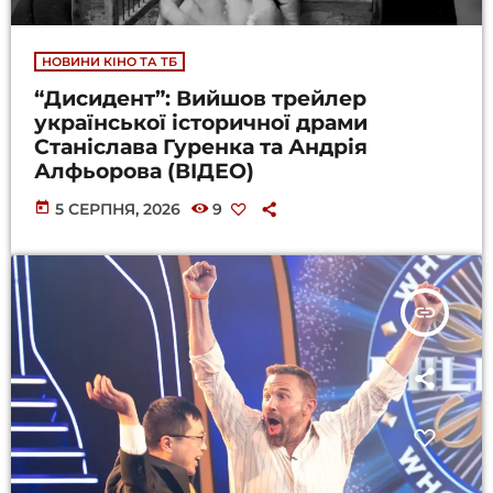
НОВИНИ КІНО ТА ТБ
“Дисидент”: Вийшов трейлер
української історичної драми
Станіслава Гуренка та Андрія
Алфьорова (ВІДЕО)
today
5 СЕРПНЯ, 2026
9
insert_link