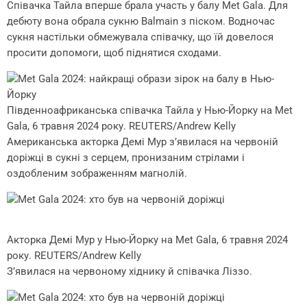
Співачка Тайла вперше брала участь у балу Met Gala. Для
дебюту вона обрала сукню Balmain з піском. Водночас
сукня настільки обмежувала співачку, що їй довелося
просити допомоги, щоб піднятися сходами.
Південноафриканська співачка Тайла у Нью-Йорку на Met
Gala, 6 травня 2024 року. REUTERS/Andrew Kelly
Американська акторка Демі Мур з’явилася на червоній
доріжці в сукні з серцем, пронизаним стрілами і
оздобленим зображенням магнолій.
Акторка Демі Мур у Нью-Йорку на Met Gala, 6 травня 2024
року. REUTERS/Andrew Kelly
З’явилася на червоному хіднику й співачка Ліззо.