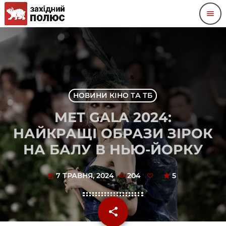
menu
НОВИНИ КІНО ТА ТБ
MET GALA 2024:
НАЙКРАЩІ ОБРАЗИ ЗІРОК
НА БАЛУ В НЬЮ-ЙОРКУ
7 ТРАВНЯ, 2024
204
5
today
share
email