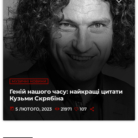
МУЗИЧНІ НОВИНИ
Геній нашого часу: найкращі цитати
Кузьми Скрябіна
today
5 ЛЮТОГО, 2023
21971
107