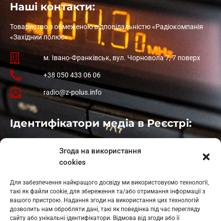
Наші контакти:
Товариство з обмеженою відповідальністю «Радіокомпанія
«Західний полюс»
м. Івано-Франківськ, вул. Чорновола 7, 7 поверх
+38 050 433 06 06
radio@z-polus.info
Ідентифікатори медіа в Реєстрі:
Івано-Франківськ
: L11-00661
Згода на використання
Калуш
: L11-01410
cookies
Рогатин
: L11-01801
Яблуниця
: L11-01720
Для забезпечення найкращого досвіду ми використовуємо технології,
Косів: L11-01805
такі як файли cookie, для збереження та/або отримання інформації з
Гарасимів: L11-02274
вашого пристрою. Надання згоди на використання цих технологій
дозволить нам обробляти дані, такі як поведінка під час перегляду
сайту або унікальні ідентифікатори. Відмова від згоди або її