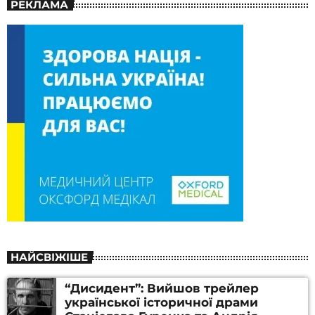
РЕКЛАМА
НАЙСВІЖІШЕ
“Дисидент”: Вийшов трейлер
української історичної драми