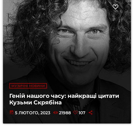
МУЗИЧНІ НОВИНИ
Геній нашого часу: найкращі цитати
Кузьми Скрябіна
today
5 ЛЮТОГО, 2023
21988
107