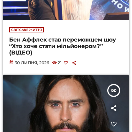
СВІТСЬКЕ ЖИТТЯ
Бен Аффлек став переможцем шоу
“Хто хоче стати мільйонером?”
(ВІДЕО)
today
30 ЛИПНЯ, 2026
21
insert_link