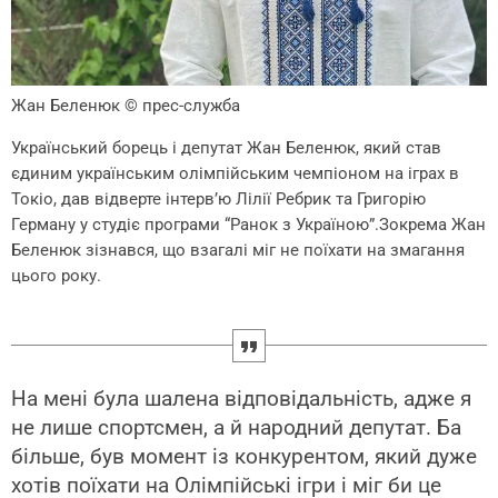
Жан Беленюк
© прес-служба
Український борець і депутат Жан Беленюк, який став
єдиним українським олімпійським чемпіоном на іграх в
Токіо, дав відверте інтерв’ю Лілії Ребрик та Григорію
Герману у студіє програми “Ранок з Україною”.Зокрема Жан
Беленюк зізнався, що взагалі міг не поїхати на змагання
цього року.
На мені була шалена відповідальність, адже я
не лише спортсмен, а й народний депутат. Ба
більше, був момент із конкурентом, який дуже
хотів поїхати на Олімпійські ігри і міг би це