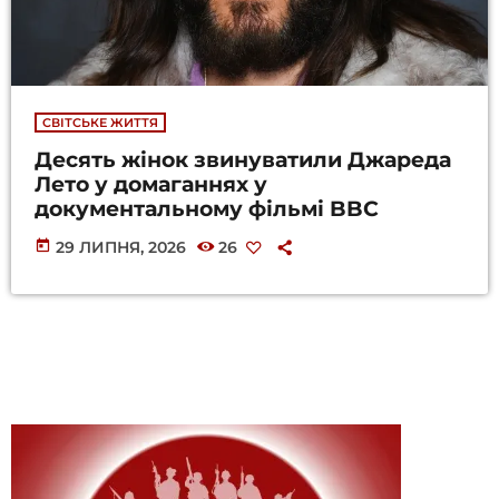
СВІТСЬКЕ ЖИТТЯ
Десять жінок звинуватили Джареда
Лето у домаганнях у
документальному фільмі BBC
today
29 ЛИПНЯ, 2026
26