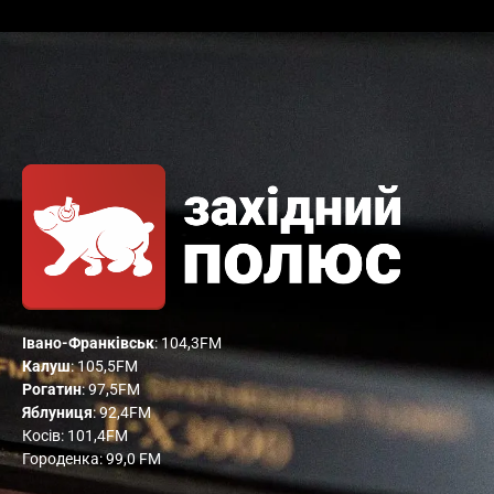
Івано-Франківськ
: 104,3FM
Калуш
: 105,5FM
Рогатин
: 97,5FM
Яблуниця
: 92,4FM
Косів: 101,4FM
Городенка: 99,0 FM