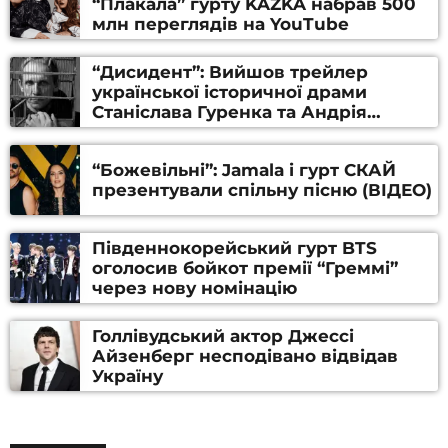
“Плакала” гурту KAZKA набрав 500
млн переглядів на YouTube
“Дисидент”: Вийшов трейлер
української історичної драми
Станіслава Гуренка та Андрія
Алфьорова (ВІДЕО)
“Божевільні”: Jamala і гурт СКАЙ
презентували спільну пісню (ВІДЕО)
Південнокорейський гурт BTS
оголосив бойкот премії “Греммі”
через нову номінацію
Голлівудський актор Джессі
Айзенберг несподівано відвідав
Україну