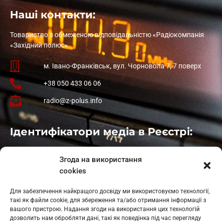
Наші контакти:
Товариство з обмеженою відповідальністю «Радіокомпанія
«Західний полюс»
м. Івано-Франківськ, вул. Чорновола 7, 7 поверх
+38 050 433 06 06
radio@z-polus.info
Ідентифікатори медіа в Реєстрі:
Івано-Франківськ
: L11-00661
Згода на використання
Калуш
: L11-01410
cookies
Рогатин
: L11-01801
Яблуниця
: L11-01720
Для забезпечення найкращого досвіду ми використовуємо технології,
Косів: L11-01805
такі як файли cookie, для збереження та/або отримання інформації з
Гарасимів: L11-02274
вашого пристрою. Надання згоди на використання цих технологій
дозволить нам обробляти дані, такі як поведінка під час перегляду