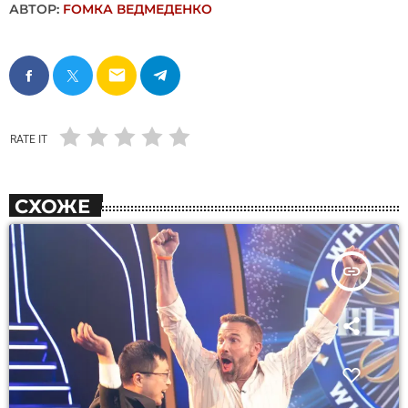
АВТОР:
FОMКА ВЕДМЕДЕНКО
email
RATE IT
СХОЖЕ
insert_link