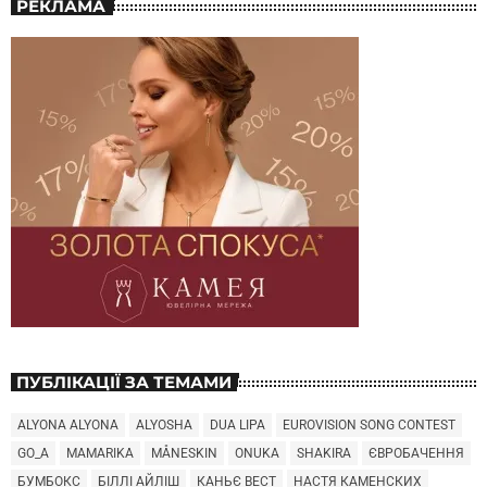
РЕКЛАМА
ПУБЛІКАЦІЇ ЗА ТЕМАМИ
ALYONA ALYONA
ALYOSHA
DUA LIPA
EUROVISION SONG CONTEST
GO_A
MAMARIKA
MÅNESKIN
ONUKA
SHAKIRA
ЄВРОБАЧЕННЯ
БУМБОКС
БІЛЛІ АЙЛІШ
КАНЬЄ ВЕСТ
НАСТЯ КАМЕНСКИХ