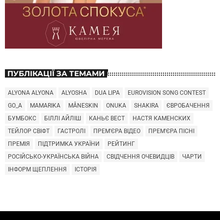
ПУБЛІКАЦІЇ ЗА ТЕМАМИ
ALYONA ALYONA
ALYOSHA
DUA LIPA
EUROVISION SONG CONTEST
GO_A
MAMARIKA
MÅNESKIN
ONUKA
SHAKIRA
ЄВРОБАЧЕННЯ
БУМБОКС
БІЛЛІ АЙЛІШ
КАНЬЄ ВЕСТ
НАСТЯ КАМЕНСКИХ
ТЕЙЛОР СВІФТ
ГАСТРОЛІ
ПРЕМ'ЄРА ВІДЕО
ПРЕМ'ЄРА ПІСНІ
ПРЕМІЯ
ПІДТРИМКА УКРАЇНИ
РЕЙТИНГ
РОСІЙСЬКО-УКРАЇНСЬКА ВІЙНА
СВІДЧЕННЯ ОЧЕВИДЦІВ
ЧАРТИ
ІНФОРМ ЩЕПЛЕННЯ
ІСТОРІЯ