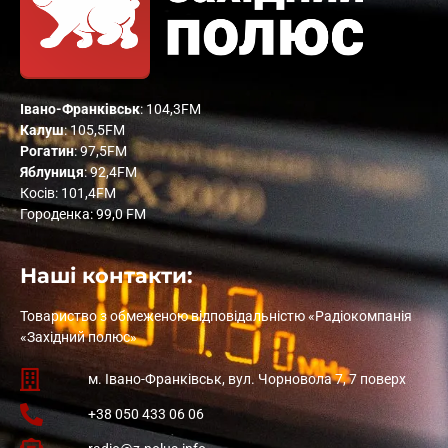
Івано-Франківськ
: 104,3FM
Калуш
: 105,5FM
Рогатин
: 97,5FM
Яблуниця
: 92,4FM
Косів: 101,4FM
Городенка: 99,0 FM
Наші контакти:
Товариство з обмеженою відповідальністю «Радіокомпанія
«Західний полюс»
м. Івано-Франківськ, вул. Чорновола 7, 7 поверх
+38 050 433 06 06