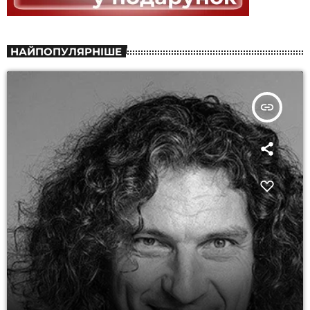
НАЙПОПУЛЯРНІШЕ
insert_link