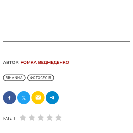
АВТОР:
FОMКА ВЕДМЕДЕНКО
RIHANNA
ФОТОСЕСІЯ
email
RATE IT