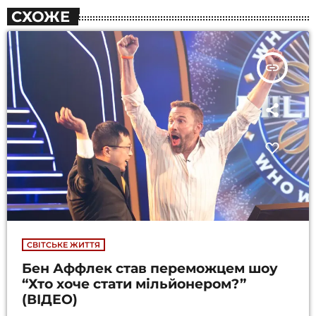
СХОЖЕ
insert_link
СВІТСЬКЕ ЖИТТЯ
Бен Аффлек став переможцем шоу
“Хто хоче стати мільйонером?”
(ВІДЕО)