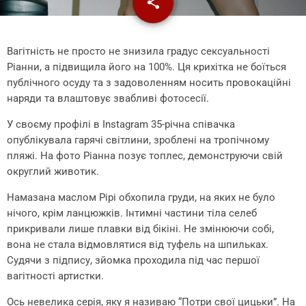
share
email
Вагітність не просто не знизила градус сексуальності
Ріанни, а підвищила його на 100%. Ця крихітка не боїться
публічного осуду та з задоволенням носить провокаційні
наряди та влаштовує звабливі фотосесії.
У своєму профілі в Instagram 35-річна співачка
опублікувала гарячі світлини, зроблені на тропічному
пляжі. На фото Ріанна позує топлес, демонструючи свій
округлий животик.
Намазана маслом Рірі обхопила груди, на яких не було
нічого, крім ланцюжків. Інтимні частини тіла селеб
прикривали лише плавки від бікіні. Не змінюючи собі,
вона не стала відмовлятися від туфель на шпильках.
Судячи з підпису, зйомка проходила під час першої
вагітності артистки.
Ось невелика серія, яку я називаю “Потри свої цицьки”. На