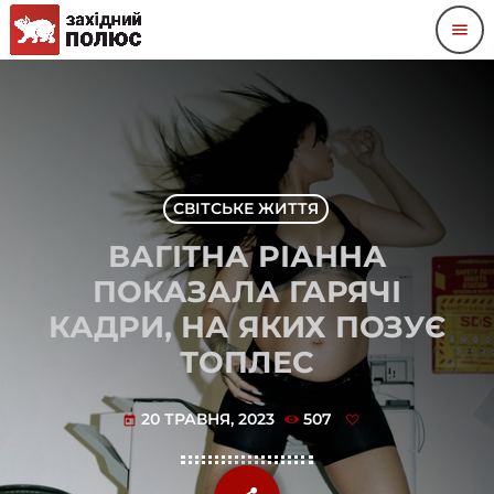
menu
СВІТСЬКЕ ЖИТТЯ
ВАГІТНА РІАННА
ПОКАЗАЛА ГАРЯЧІ
КАДРИ, НА ЯКИХ ПОЗУЄ
ТОПЛЕС
20 ТРАВНЯ, 2023
507
today