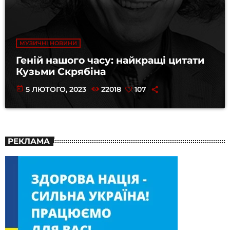
МУЗИЧНІ НОВИНИ
Геній нашого часу: найкращі цитати
Кузьми Скрябіна
today
5 ЛЮТОГО, 2023
22018
107
РЕКЛАМА