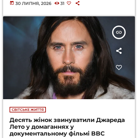
today
30 ЛИПНЯ, 2026
31
insert_link
СВІТСЬКЕ ЖИТТЯ
Десять жінок звинуватили Джареда
Лето у домаганнях у
документальному фільмі BBC