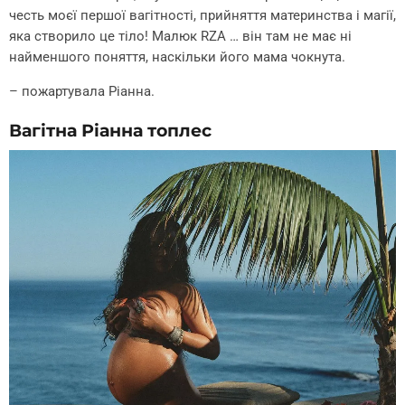
честь моєї першої вагітності, прийняття материнства і магії,
яка створило це тіло! Малюк RZA … він там не має ні
найменшого поняття, наскільки його мама чокнута.
– пожартувала Ріанна.
Вагітна Ріанна топлес