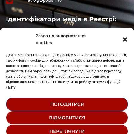
radio@z-polus.info
Ідентифікатори медіа в Реєстрі:
Івано-Франківськ
: L11-00661
Згода на використання
Калуш
: L11-01410
cookies
Рогатин
: L11-01801
Яблуниця
: L11-01720
Для забезпечення найкращого досвіду ми використовуємо технології,
Косів: L11-01805
такі як файли cookie, для збереження та/або отримання інформації з
Гарасимів: L11-02274
вашого пристрою. Надання згоди на використання цих технологій
дозволить нам обробляти дані, такі як поведінка під час перегляду
сайту або унікальні ідентифікатори. Відмова від згоди або її
відкликання може негативно вплинути на роботу окремих функцій
сайту.
ПОГОДИТИСЯ
© 1995-2026 РК «ЗАХІДНИЙ ПОЛЮС»
ВІДМОВИТИСЯ
ЛОГОТИП
РЕДАКЦІЙНИЙ СТАТУТ
ПЕРЕГЛЯНУТИ
СТРУКТУРА ВЛАСНОСТІ