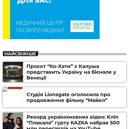
НАЙСВІЖІШЕ
Проєкт “Ко-Хати” з Калуша
представить Україну на бієнале у
Венеції
Студія Lionsgate оголосила про
продовження фільму “Майкл”
Рекорд україномовних відео: Кліп
“Плакала” гурту KAZKA набрав 500
млн переглядів на YouTube