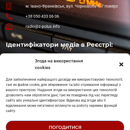
м. Івано-Франківськ, вул. Чорновола 7, 7 поверх
+38 050 433 06 06
radio@z-polus.info
Ідентифікатори медіа в Реєстрі:
Івано-Франківськ
: L11-00661
Згода на використання
Калуш
: L11-01410
cookies
Рогатин
: L11-01801
Яблуниця
: L11-01720
Для забезпечення найкращого досвіду ми використовуємо технології,
Косів: L11-01805
такі як файли cookie, для збереження та/або отримання інформації з
Гарасимів: L11-02274
вашого пристрою. Надання згоди на використання цих технологій
дозволить нам обробляти дані, такі як поведінка під час перегляду
сайту або унікальні ідентифікатори. Відмова від згоди або її
відкликання може негативно вплинути на роботу окремих функцій
сайту.
ПОГОДИТИСЯ