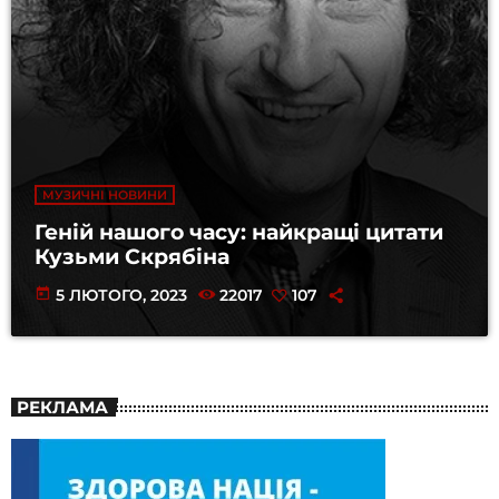
МУЗИЧНІ НОВИНИ
Геній нашого часу: найкращі цитати
Кузьми Скрябіна
today
5 ЛЮТОГО, 2023
22017
107
РЕКЛАМА