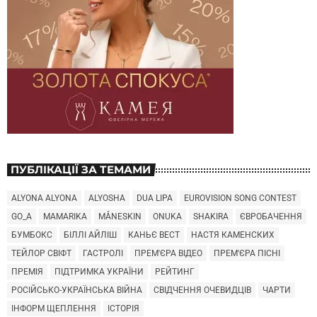
ПУБЛІКАЦІЇ ЗА ТЕМАМИ
ALYONA ALYONA
ALYOSHA
DUA LIPA
EUROVISION SONG CONTEST
GO_A
MAMARIKA
MÅNESKIN
ONUKA
SHAKIRA
ЄВРОБАЧЕННЯ
БУМБОКС
БІЛЛІ АЙЛІШ
КАНЬЄ ВЕСТ
НАСТЯ КАМЕНСКИХ
ТЕЙЛОР СВІФТ
ГАСТРОЛІ
ПРЕМ'ЄРА ВІДЕО
ПРЕМ'ЄРА ПІСНІ
ПРЕМІЯ
ПІДТРИМКА УКРАЇНИ
РЕЙТИНГ
РОСІЙСЬКО-УКРАЇНСЬКА ВІЙНА
СВІДЧЕННЯ ОЧЕВИДЦІВ
ЧАРТИ
ІНФОРМ ЩЕПЛЕННЯ
ІСТОРІЯ