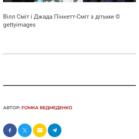
Вілл Сміт і Джада Пінкетт-Сміт з дітьми
©
gettyimages
АВТОР:
FОMКА ВЕДМЕДЕНКО
email