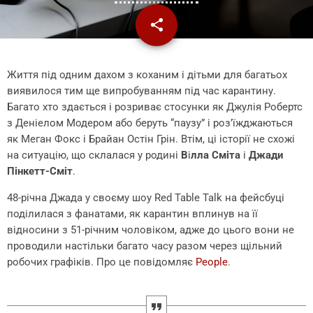
share
email
Життя під одним дахом з коханим і дітьми для багатьох
виявилося тим ще випробуванням під час карантину.
Багато хто здається і розриває стосунки як Джулія Робертс
з Деніелом Модером або беруть “паузу” і роз’їжджаються
як Меган Фокс і Брайан Остін Грін. Втім, ці історії не схожі
на ситуацію, що склалася у родині
В
і
лла Сміта
і
Джади
Пінкетт-Сміт
.
48-річна Джада у своєму шоу Red Table Talk на фейсбуці
поділилася з фанатами, як карантин вплинув на її
відносини з 51-річним чоловіком, адже до цього вони не
проводили настільки багато часу разом через щільний
робочих графіків. Про це повідомляє
People
.