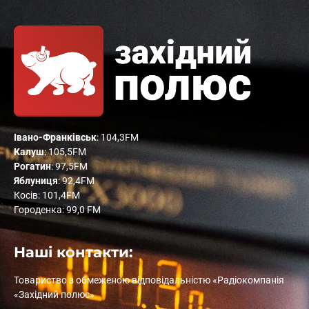
Івано-Франківськ
: 104,3FM
Калуш
: 105,5FM
Рогатин
: 97,5FM
Яблуниця
: 92,4FM
Косів: 101,4FM
Городенка: 99,0 FM
Наші контакти:
Товариство з обмеженою відповідальністю «Радіокомпанія
«Західний полюс»