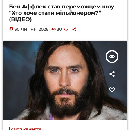
Бен Аффлек став переможцем шоу
“Хто хоче стати мільйонером?”
(ВІДЕО)
today
30 ЛИПНЯ, 2026
30
insert_link
СВІТСЬКЕ ЖИТТЯ