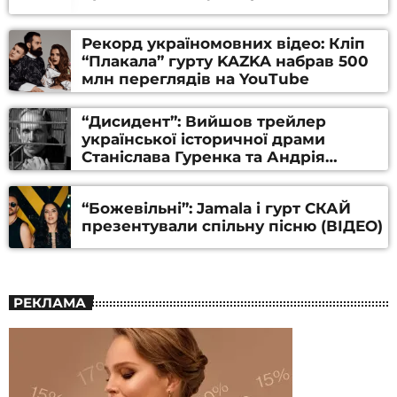
Рекорд україномовних відео: Кліп
“Плакала” гурту KAZKA набрав 500
млн переглядів на YouTube
“Дисидент”: Вийшов трейлер
української історичної драми
Станіслава Гуренка та Андрія
Алфьорова (ВІДЕО)
“Божевільні”: Jamala і гурт СКАЙ
презентували спільну пісню (ВІДЕО)
РЕКЛАМА