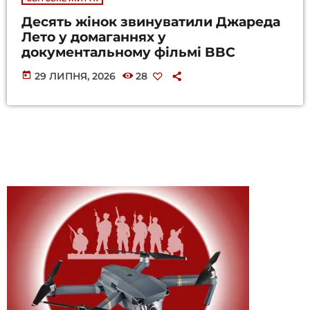
Десять жінок звинуватили Джареда
Лето у домаганнях у
документальному фільмі BBC
today
29 ЛИПНЯ, 2026
28