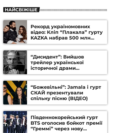
НАЙСВІЖІШЕ
Рекорд україномовних
відео: Кліп “Плакала” гурту
KAZKA набрав 500 млн
переглядів на YouTube
“Дисидент”: Вийшов
трейлер української
історичної драми
Станіслава Гуренка та
Андрія Алфьорова (ВІДЕО)
“Божевільні”: Jamala і гурт
СКАЙ презентували
спільну пісню (ВІДЕО)
Південнокорейський гурт
BTS оголосив бойкот премії
“Греммі” через нову