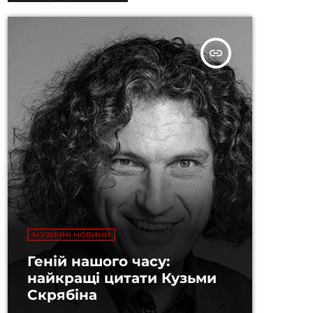
insert_link
МУЗИЧНІ НОВИНИ
Геній нашого часу:
найкращі цитати Кузьми
Скрябіна