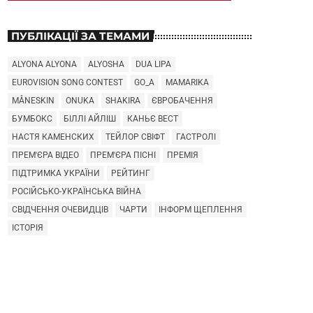
ПУБЛІКАЦІЇ ЗА ТЕМАМИ
ALYONA ALYONA
ALYOSHA
DUA LIPA
EUROVISION SONG CONTEST
GO_A
MAMARIKA
MÅNESKIN
ONUKA
SHAKIRA
ЄВРОБАЧЕННЯ
БУМБОКС
БІЛЛІ АЙЛІШ
КАНЬЄ ВЕСТ
НАСТЯ КАМЕНСКИХ
ТЕЙЛОР СВІФТ
ГАСТРОЛІ
ПРЕМ'ЄРА ВІДЕО
ПРЕМ'ЄРА ПІСНІ
ПРЕМІЯ
ПІДТРИМКА УКРАЇНИ
РЕЙТИНГ
РОСІЙСЬКО-УКРАЇНСЬКА ВІЙНА
СВІДЧЕННЯ ОЧЕВИДЦІВ
ЧАРТИ
ІНФОРМ ЩЕПЛЕННЯ
ІСТОРІЯ