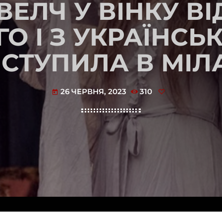
ЕЛЧ У ВІНКУ В
ГО І З УКРАЇНСЬ
СТУПИЛА В МІЛ
26 ЧЕРВНЯ, 2023
310
today