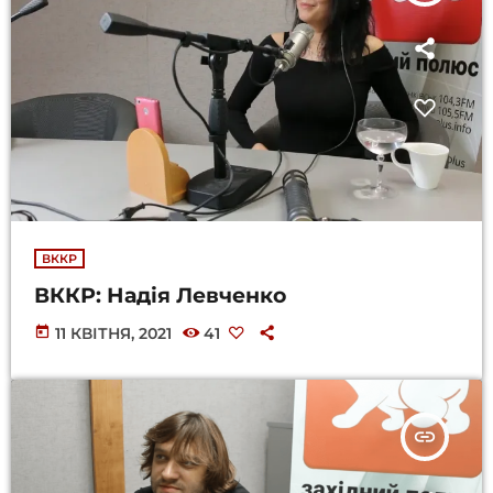
ВККР
ВККР: Надія Левченко
today
11 КВІТНЯ, 2021
41
insert_link