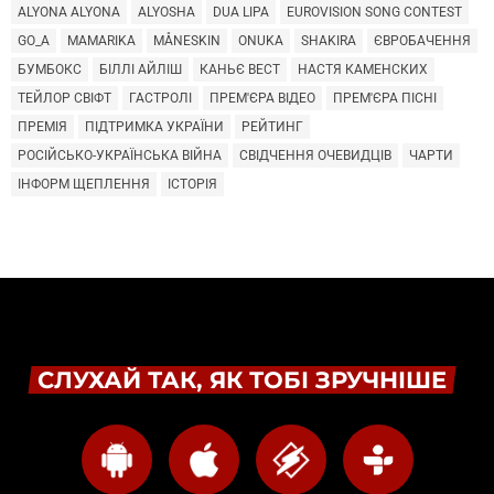
ALYONA ALYONA
ALYOSHA
DUA LIPA
EUROVISION SONG CONTEST
GO_A
MAMARIKA
MÅNESKIN
ONUKA
SHAKIRA
ЄВРОБАЧЕННЯ
БУМБОКС
БІЛЛІ АЙЛІШ
КАНЬЄ ВЕСТ
НАСТЯ КАМЕНСКИХ
ТЕЙЛОР СВІФТ
ГАСТРОЛІ
ПРЕМ'ЄРА ВІДЕО
ПРЕМ'ЄРА ПІСНІ
ПРЕМІЯ
ПІДТРИМКА УКРАЇНИ
РЕЙТИНГ
РОСІЙСЬКО-УКРАЇНСЬКА ВІЙНА
СВІДЧЕННЯ ОЧЕВИДЦІВ
ЧАРТИ
ІНФОРМ ЩЕПЛЕННЯ
ІСТОРІЯ
СЛУХАЙ ТАК, ЯК ТОБІ ЗРУЧНІШЕ