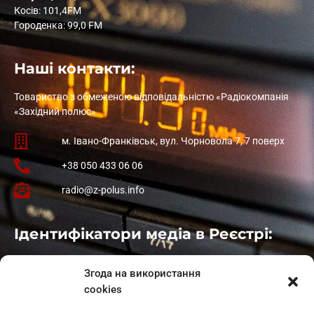
Косів: 101,4FM
Городенка: 99,0 FM
Наші контакти:
Товариство з обмеженою відповідальністю «Радіокомпанія
«Західний полюс»
м. Івано-Франківськ, вул. Чорновола 7, 7 поверх
+38 050 433 06 06
radio@z-polus.info
Ідентифікатори медіа в Реєстрі:
Івано-Франківськ
: L11-00661
Згода на використання
Калуш
: L11-01410
cookies
Рогатин
: L11-01801
Яблуниця
: L11-01720