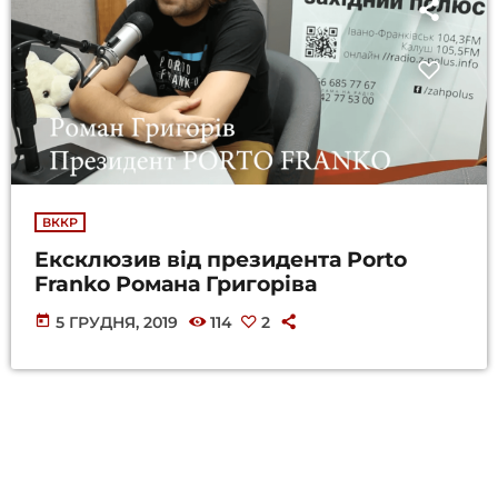
ВККР
Ексклюзив від президента Porto
Franko Романа Григоріва
today
5 ГРУДНЯ, 2019
114
2