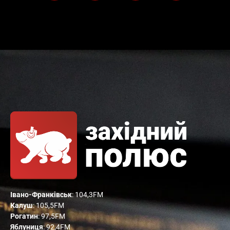
Івано-Франківськ
: 104,3FM
Калуш
: 105,5FM
Рогатин
: 97,5FM
Яблуниця
: 92,4FM