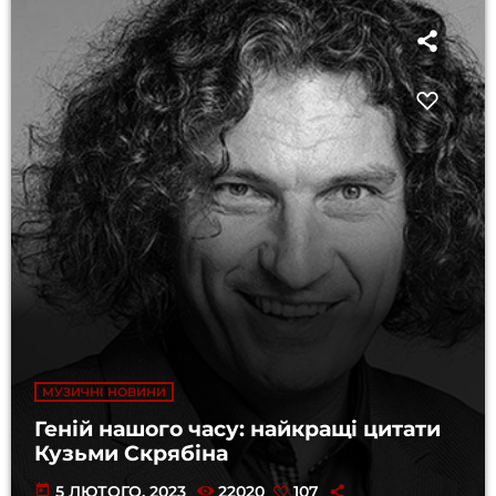
МУЗИЧНІ НОВИНИ
Геній нашого часу: найкращі цитати
Кузьми Скрябіна
today
5 ЛЮТОГО, 2023
22020
107