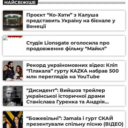
НАЙСВІЖІШЕ
Проєкт “Ко-Хати” з Калуша
представить Україну на бієнале у
Венеції
Студія Lionsgate оголосила про
продовження фільму “Майкл”
Рекорд україномовних відео: Кліп
“Плакала” гурту KAZKA набрав 500
млн переглядів на YouTube
“Дисидент”: Вийшов трейлер
української історичної драми
Станіслава Гуренка та Андрія
Алфьорова (ВІДЕО)
“Божевільні”: Jamala і гурт СКАЙ
презентували спільну пісню (ВІДЕО)