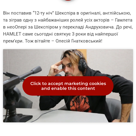
Він поставив “12-ту ніч” Шекспіра в оригіналі, англійською,
та зіграв одну з найбажаніших ролей усіх акторів – Гамлета
в неоОпері за Шекспіром у перекладі Андруховича. До речі,
HAMLET саме сьогодні святкує 3 роки від найпершої
прем’єри. Тож вітайте – Олесій Гнатковський!
Click to accept marketing cookies
and enable this content