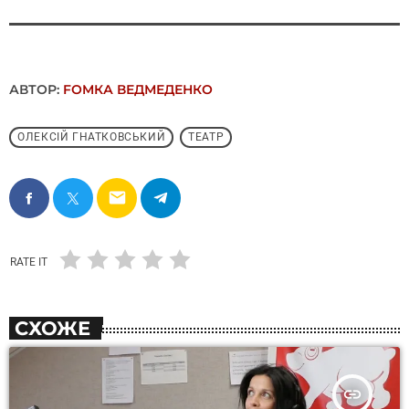
АВТОР:
FОMКА ВЕДМЕДЕНКО
ОЛЕКСІЙ ГНАТКОВСЬКИЙ
ТЕАТР
email
RATE IT
СХОЖЕ
insert_link